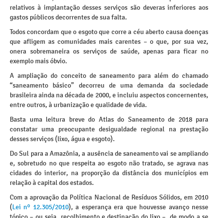
relativos à implantação desses serviços são deveras inferiores aos
gastos públicos decorrentes de sua falta.
Todos concordam que o esgoto que corre a céu aberto causa doenças
que afligem as comunidades mais carentes – o que, por sua vez,
onera sobremaneira os serviços de saúde, apenas para ficar no
exemplo mais óbvio.
A ampliação do conceito de saneamento para além do chamado
“saneamento básico” decorreu de uma demanda da sociedade
brasileira ainda na década de 2000, e incluiu aspectos concernentes,
entre outros, à urbanização e qualidade de vida.
Basta uma leitura breve do Atlas do Saneamento de 2018 para
constatar uma preocupante desigualdade regional na prestação
desses serviços (lixo, água e esgoto).
Do Sul para a Amazônia, a ausência de saneamento vai se ampliando
e, sobretudo no que respeita ao esgoto não tratado, se agrava nas
cidades do interior, na proporção da distância dos municípios em
relação à capital dos estados.
Com a aprovação da Política Nacional de Resíduos Sólidos, em 2010
(
Lei nº 12.305/2010
), a esperança era que houvesse avanço nesse
tópico – ou seja, recolhimento e destinação do lixo –, de modo a se