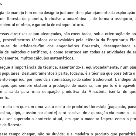
z.
gia do manejo tem como desígnio justamente o planejamento da exploração f
er floresta do planeta, inclusive a amazônica -, de forma a assegurar, 
mbiental mínimo, e garantia de estoque futuro.
essas diretrizes sejam alcançadas, são executados, sob a orientação de pro
, procedimentos técnicos desenvolvidos pela ciência da Engenharia Flo
ata-se de atividade-fim dos engenheiros florestais, desempenhada so
ia de métodos científicos; e como acontece em todas as atividades de e
obviamente, muitos cálculos matemáticos.
egue a importância da técnica, assentando-a, equivocadamente, num plan
s populares. Deslumbramentos à parte, todavia, é a técnica que possibilita o
nto empírico, por meio da sistematização do saber tradicional. E indepen
raços que sempre obstam a produção de madeira, um ponto é inegável:
l é a saída para uma ocupação produtiva da Amazônia isenta de qu
ento.
e o dia em que um uma vasta cesta de produtos florestais (papagaio, paca
resina, cipó, e assim por diante) será passível de exploração via manejo – 
 a ser superado o contexto atual, em que a madeira impera como o pr
 da floresta.
esse tempo chegar, não se duvide: é a madeira o produto que permitir