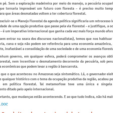
em pé. Sem a exploração madeireira por meio do manejo, a pecuária ocupari
que tornaria improvável um futuro com floresta – é preciso muito tem
ara que áreas desmatadas voltem a ter cobertura florestal.
excluir-se o Manejo Florestal da agenda política significaria um retrocesso i
idade de uma opção produtiva que passe pela via florestal – e justifique, a 
– é um imperativo internacional que ganha cada vez mais força mundo afor
(sem entrar na seara dos discursos nacionalistas), temos que nos habituar 
ria, cana e soja não podem ser referência para uma economia amazônica, 
te, inafastável a consolidação de uma sociedade e de uma economia floresta
nhum governo, em qualquer esfera, poderá comprometer os avanços obt
orestal, nem incentivar o desmatamento decorrente da pecuária, sob pena
s econômicas que podem levar a região à bancarrota.
l que o que aconteceu no Amazonas seja sintomático. Lá, o governador elei
e qualquer histórico com o tema da ocupação produtiva da região, acabou po
ia em política florestal. Tal metamorfose teve uma única e singela
nto ditado pelo apelo internacional.
ortanto, que mudanças estão acontecendo. E ao que tudo indica, não há mais
 .DOC