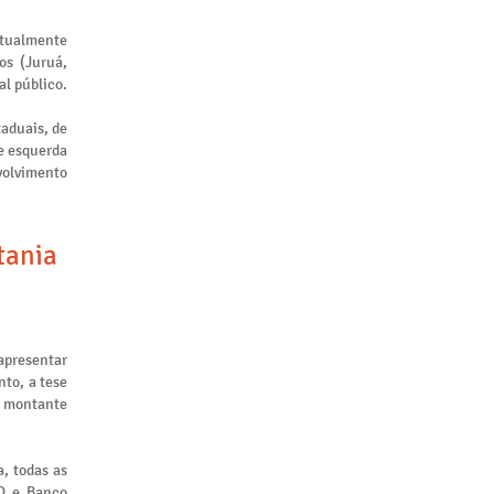
atualmente
os (Juruá,
al público.
taduais, de
de esquerda
nvolvimento
tania
apresentar
to, a tese
m montante
, todas as
ID e Banco