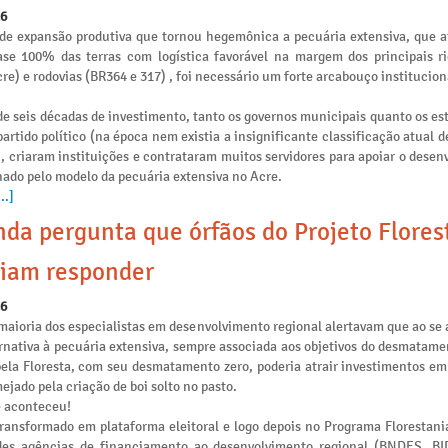
26
de expansão produtiva que tornou hegemônica a pecuária extensiva, que 
se 100% das terras com logística favorável na margem dos principais ri
re) e rodovias (BR364 e 317) , foi necessário um forte arcabouço institucion
e seis décadas de investimento, tanto os governos municipais quanto os es
artido político (na época nem existia a insignificante classificação atual 
), criaram instituições e contrataram muitos servidores para apoiar o dese
nado pelo modelo da pecuária extensiva no Acre.
..]
da pergunta que órfãos do Projeto Flores
iam responder
26
maioria dos especialistas em desenvolvimento regional alertavam que ao se 
rnativa à pecuária extensiva, sempre associada aos objetivos do desmatamen
pela Floresta, com seu desmatamento zero, poderia atrair investimentos e
ejado pela criação de boi solto no pasto.
e aconteceu!
transformado em plataforma eleitoral e logo depois no Programa Florestania
des agências de financiamento ao desenvolvimento regional (BNDES, B