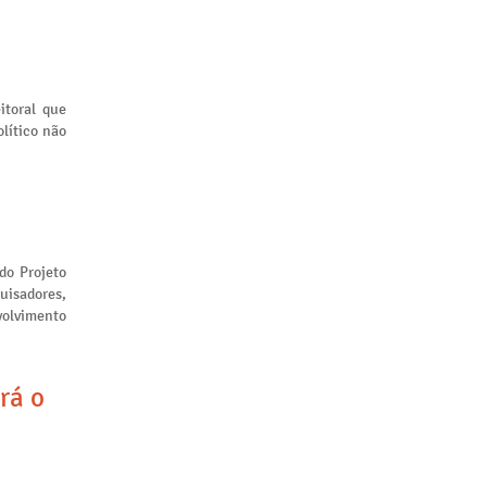
itoral que
lítico não
 do Projeto
uisadores,
volvimento
rá o