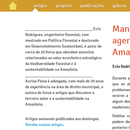
artigos
projetos
publicações
galeria
Mane
_________________________________ Ecio
Rodrigues, engenheiro florestal, com
agen
mestrado em Política Florestal e doutorado
em Desenvolvimento Sustentável, é autor de
Ama
cerca de 20 livros que abordam assuntos
relacionados ao valor econômico estratégico
da biodiversidade florestal e à
Ecio Rodr
sustentabilidade na Amazônia.
_________________________________
Durante a
Aurisa Paiva é advogada, com mais de 20 anos
que as at
de experiência na área de direito municipal, e
problemas
autora de livros e artigos que discutem o
ocorrer a
terceiro setor e a sustentabilidade na
algum des
Amazônia.
madeireira
Debitar n
Artigos semanais publicados aos domingos.
podem dec
Receba nossos artigos
.
posterior 