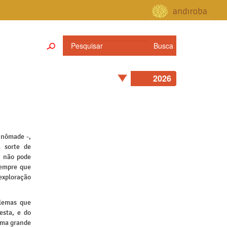
 nômade -,
a sorte de
, não pode
sempre que
exploração
blemas que
esta, e do
 uma grande