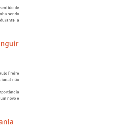
sentido de
inha sendo
 durante a
inguir
aulo Freire
cional não
mportância
m um novo e
tania