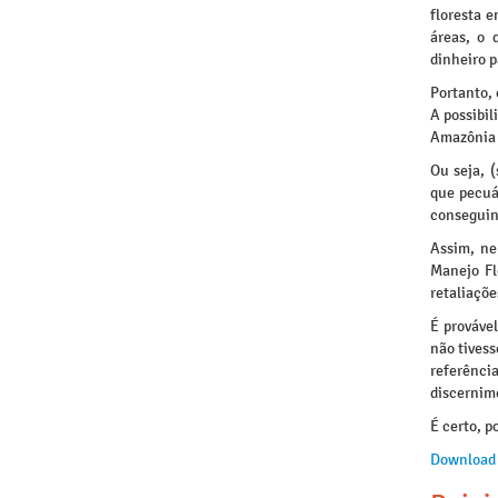
floresta 
áreas, o 
dinheiro p
Portanto, 
A possibil
Amazônia 
Ou seja, 
que pecuá
conseguin
Assim, ne
Manejo Fl
retaliaçõe
É prováve
não tivess
referênc
discernime
É certo, p
Download