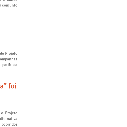
m conjunto
 do Projeto
 campanhas
 partir da
a” foi
 o Projeto
lternativa
 ocorridos