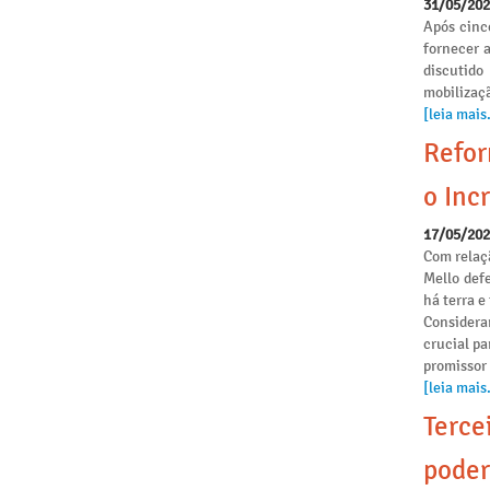
31/05/20
Após cinc
fornecer 
discutido
mobilizaçã
[leia mais.
Refor
o Incr
17/05/20
Com relaçã
Mello def
há terra 
Considera
crucial pa
promissor
[leia mais.
Terce
poder