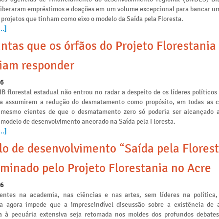
liberaram empréstimos e doações em um volume excepcional para bancar u
 projetos que tinham como eixo o modelo da Saída pela Floresta.
..]
ntas que os órfãos do Projeto Florestania
iam responder
26
IB florestal estadual não entrou no radar a despeito de os líderes políticos
ia assumirem a redução do desmatamento como propósito, em todas as
s mesmo cientes de que o desmatamento zero só poderia ser alcançado a
 modelo de desenvolvimento ancorado na Saída pela Floresta.
..]
o de desenvolvimento “Saída pela Florest
minado pelo Projeto Florestania no Acre
26
ntes na academia, nas ciências e nas artes, sem líderes na política,
ia agora impede que a imprescindível discussão sobre a existência de a
 à pecuária extensiva seja retomada nos moldes dos profundos debates