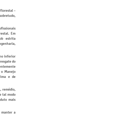
lorestal –
sobretudo,
fissionais
restal. Em
b estrita
ngenharia,
o inferior
 resgate do
dentemente
 o Manejo
eima e de
, remédio,
de tal modo
oduto mais
á manter a