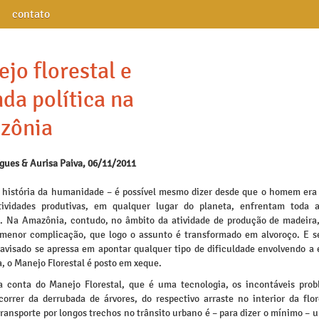
contato
jo florestal e
da política na
zônia
igues & Aurisa Paiva, 06/11/2011
 história da humanidade – é possível mesmo dizer desde que o homem era
ividades produtivas, em qualquer lugar do planeta, enfrentam toda 
. Na Amazônia, contudo, no âmbito da atividade de produção de madeira
 menor complicação, que logo o assunto é transformado em alvoroço. E 
avisado se apressa em apontar qualquer tipo de dificuldade envolvendo a 
, o Manejo Florestal é posto em xeque.
a conta do Manejo Florestal, que é uma tecnologia, os incontáveis pro
orrer da derrubada de árvores, do respectivo arraste no interior da flor
transporte por longos trechos no trânsito urbano é – para dizer o mínimo –