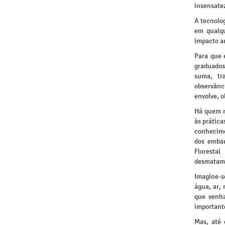
insensate
A tecnolo
em qualqu
impacto a
Para que 
graduados
suma, tr
observânc
envolve, 
Há quem n
às prática
conhecime
dos emba
Floresta
desmatam
Imagine-s
água, ar, 
que venha
importante
Mas, até 