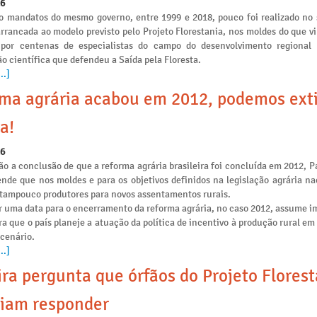
26
o mandatos do mesmo governo, entre 1999 e 2018, pouco foi realizado no 
arrancada ao modelo previsto pelo Projeto Florestania, nos moldes do que v
 por centenas de especialistas do campo do desenvolvimento regional
o científica que defendeu a Saída pela Floresta.
..]
ma agrária acabou em 2012, podemos ext
a!
26
o a conclusão de que a reforma agrária brasileira foi concluída em 2012, P
ende que nos moldes e para os objetivos definidos na legislação agrária na
e tampouco produtores para novos assentamentos rurais.
r uma data para o encerramento da reforma agrária, no caso 2012, assume i
ra que o país planeje a atuação da política de incentivo à produção rural e
 cenário.
..]
ira pergunta que órfãos do Projeto Flores
iam responder