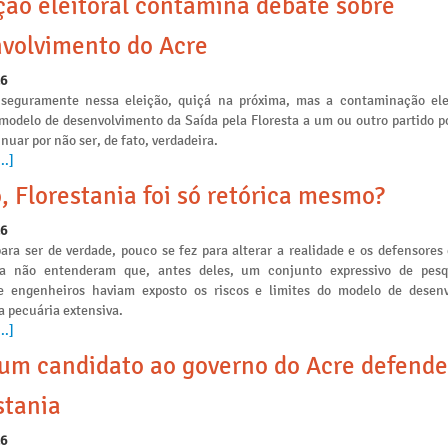
ção eleitoral contamina debate sobre
volvimento do Acre
26
seguramente nessa eleição, quiçá na próxima, mas a contaminação ele
 modelo de desenvolvimento da Saída pela Floresta a um ou outro partido po
nuar por não ser, de fato, verdadeira.
..]
, Florestania foi só retórica mesmo?
26
ara ser de verdade, pouco se fez para alterar a realidade e os defensores
ia não entenderam que, antes deles, um conjunto expressivo de pesq
e engenheiros haviam exposto os riscos e limites do modelo de desen
a pecuária extensiva.
..]
m candidato ao governo do Acre defende
stania
26