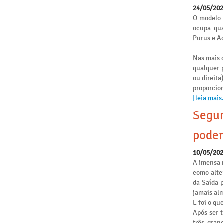
24/05/20
O modelo 
ocupa qua
Purus e Ac
Nas mais d
qualquer p
ou direita
proporcio
[leia mais.
Segun
poder
10/05/20
A imensa 
como alte
da Saída 
jamais alm
E foi o qu
Após ser 
três gran