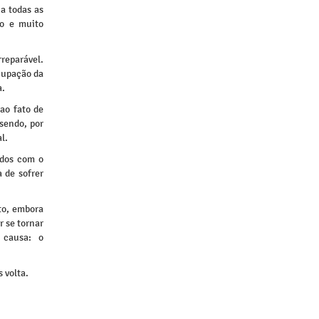
a todas as
po e muito
rreparável.
ocupação da
a.
ao fato de
sendo, por
l.
idos com o
 de sofrer
to, embora
r se tornar
 causa: o
 volta.