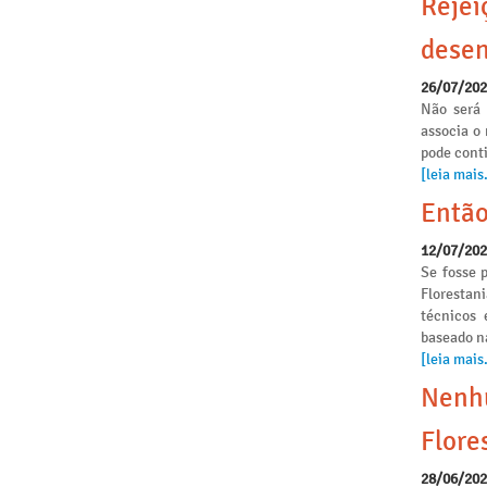
Rejei
desen
26/07/20
Não será 
associa o
pode conti
[leia mais.
Então
12/07/20
Se fosse p
Florestan
técnicos 
baseado n
[leia mais.
Nenhu
Flore
28/06/20