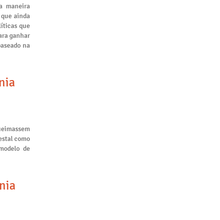
a maneira
 que ainda
líticas que
ara ganhar
baseado na
nia
queimassem
restal como
 modelo de
nia