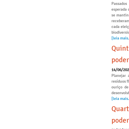
Passados
esperada 
se mantinh
receberam
cada elei
biodivers
[leia mais.
Quint
poder
14/06/20
Planejar 
resíduos f
ouriço de
desenvolvi
[leia mais.
Quart
poder