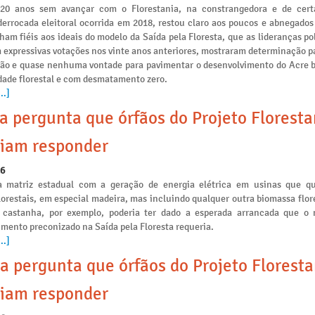
 20 anos sem avançar com o Florestania, na constrangedora e de cert
derrocada eleitoral ocorrida em 2018, restou claro aos poucos e abnegados
am fiéis aos ideais do modelo da Saída pela Floresta, que as lideranças po
 expressivas votações nos vinte anos anteriores, mostraram determinação p
ção e quase nenhuma vontade para pavimentar o desenvolvimento do Acre 
idade florestal e com desmatamento zero.
..]
a pergunta que órfãos do Projeto Floresta
iam responder
26
a matriz estadual com a geração de energia elétrica em usinas que 
lorestais, em especial madeira, mas incluindo qualquer outra biomassa flo
 castanha, por exemplo, poderia ter dado a esperada arrancada que o
mento preconizado na Saída pela Floresta requeria.
..]
a pergunta que órfãos do Projeto Floresta
iam responder