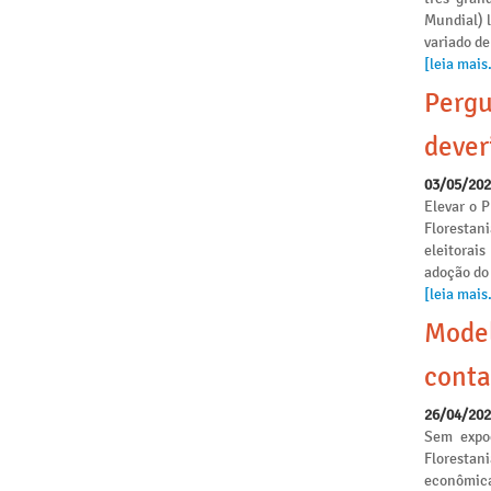
Mundial) 
variado de
[leia mais.
Pergu
dever
03/05/20
Elevar o P
Florestan
eleitorai
adoção do
[leia mais.
Model
conta
26/04/20
Sem expoe
Florestan
econômica