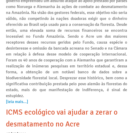
governo empreendeu um absurdo ataque ao apoio prestado por países
como Noruega e Alemanha às ações de combate ao desmatamento
na Amazônia. Na visão dos gestores federais, esse objetivo não seria
válido, não competindo às nações doadoras exigir que o dinheiro
oferecido ao Brasil seja usado para a conservação da floresta. Desde
então, uma elevada soma de recursos financeiros se encontra
incessível no Fundo Amazônia. Sendo o Acre um dos maiores
receptores desses recursos geridos pelo Fundo, causa espécie o
desinteresse e omissão da bancada acreana no Senado e na Câmara
em relação à defesa desse modelo de cooperação internacional.
Foram os 40 anos de cooperação com a Alemanha que garantiram a
realização de inúmeras pesquisas em território estadual e, dessa
forma, a obtenção de um notável banco de dados sobre a
biodiversidade florestal local. Desprezar esse histórico, bem como a
significativa contribuição prestada pelo povo alemão às florestas do
estado, mais do que manifestação de indiferença, é sinal de
estupidez.
[leia mais...]
ICMS ecológico vai ajudar a zerar o
desmatamento no Acre