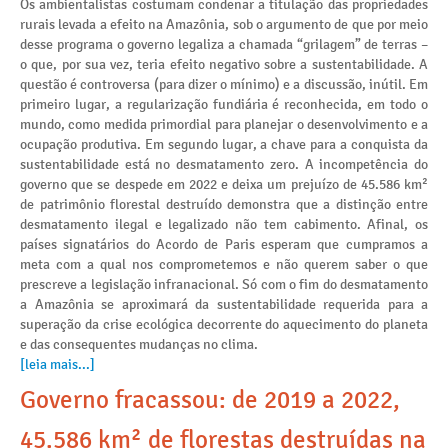
Os ambientalistas costumam condenar a titulação das propriedades
rurais levada a efeito na Amazônia, sob o argumento de que por meio
desse programa o governo legaliza a chamada “grilagem” de terras –
o que, por sua vez, teria efeito negativo sobre a sustentabilidade. A
questão é controversa (para dizer o mínimo) e a discussão, inútil. Em
primeiro lugar, a regularização fundiária é reconhecida, em todo o
mundo, como medida primordial para planejar o desenvolvimento e a
ocupação produtiva. Em segundo lugar, a chave para a conquista da
sustentabilidade está no desmatamento zero. A incompetência do
governo que se despede em 2022 e deixa um prejuízo de 45.586 km²
de patrimônio florestal destruído demonstra que a distinção entre
desmatamento ilegal e legalizado não tem cabimento. Afinal, os
países signatários do Acordo de Paris esperam que cumpramos a
meta com a qual nos comprometemos e não querem saber o que
prescreve a legislação infranacional. Só com o fim do desmatamento
a Amazônia se aproximará da sustentabilidade requerida para a
superação da crise ecológica decorrente do aquecimento do planeta
e das consequentes mudanças no clima.
[leia mais...]
Governo fracassou: de 2019 a 2022,
45.586 km² de florestas destruídas na