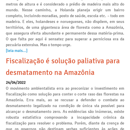
metros de altura e é considerado o prédio de madeira mais alto do
mundo. Nesse caminho, a Holanda planeja erigir um bairro
completo, incluindo moradias, posto de saúde, escola etc. – todo em
madeira. E eles, holandeses e noruegueses, não dispõem, em seus
territórios, de uma gigantesca área de floresta como a Amazônia,
que assegura oferta abundante e permanente dessa matéria-prima.
O que falta por aqui é sensatez para superar a perniciosa era da
pecuária extensiva. Mas o tempo urge.
[leia mais...]
Fiscalização é solução paliativa para
desmatamento na Amazônia
24/04/2022
O movimento ambientalista erra ao preconizar o investimento em
fiscalização como solução para conter o corte raso das florestas na
Amazônia. Erra mais, ao se recusar a defender o combate ao
desmatamento legalizado na condição de única via possível para
alcançar o desmatamento zero. As evidências são inúmeras, existe
robusta estatística comprovando a incapacidade crônica da
fiscalização para resolver o problema. Porém, diante da crença de
que os governos não destinam verbas suficientes às ações de