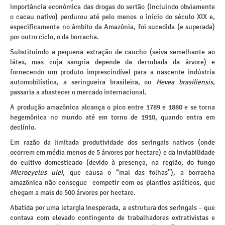
importância econômica das drogas do sertão (incluindo obviamente
o cacau nativo) perdurou até pelo menos o início do século XIX e,
especificamente no âmbito da Amazônia, foi sucedida (e superada)
por outro ciclo, o da borracha.
Substituindo a pequena extração de caucho (seiva semelhante ao
látex, mas cuja sangria depende da derrubada da árvore) e
fornecendo um produto imprescindível para a nascente indústria
automobilística, a seringueira brasileira, ou
Hevea brasiliensis
,
passaria a abastecer o mercado internacional.
A produção amazônica alcança o pico entre 1789 e 1880 e se torna
hegemônica no mundo até em torno de 1910, quando entra em
declínio.
Em razão da limitada produtividade dos seringais nativos (onde
ocorrem em média menos de 5 árvores por hectare) e da inviabilidade
do cultivo domesticado (devido à presença, na região, do fungo
Microcyclus ulei
, que causa o “mal das folhas”), a borracha
amazônica não consegue competir com os plantios asiáticos, que
chegam a mais de 500 árvores por hectare.
Abatida por uma letargia inesperada, a estrutura dos seringais – que
contava com elevado contingente de trabalhadores extrativistas e