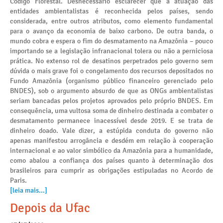
Código Florestal. Desnecessário esclarecer que a atuação das
entidades ambientalistas é reconhecida pelos países, sendo
considerada, entre outros atributos, como elemento fundamental
para o avanço da economia de baixo carbono. De outra banda, o
mundo cobra e espera o fim do desmatamento na Amazônia – pouco
importando se a legislação infranacional tolera ou não a perniciosa
prática. No extenso rol de desatinos perpetrados pelo governo sem
dúvida o mais grave foi o congelamento dos recursos depositados no
Fundo Amazônia (organismo público financeiro gerenciado pelo
BNDES), sob o argumento absurdo de que as ONGs ambientalistas
seriam bancadas pelos projetos aprovados pelo próprio BNDES. Em
consequência, uma vultosa soma de dinheiro destinada a combater o
desmatamento permanece inacessível desde 2019. E se trata de
dinheiro doado. Vale dizer, a estúpida conduta do governo não
apenas manifestou arrogância e desdém em relação à cooperação
internacional e ao valor simbólico da Amazônia para a humanidade,
como abalou a confiança dos países quanto à determinação dos
brasileiros para cumprir as obrigações estipuladas no Acordo de
Paris.
[leia mais...]
Depois da Ufac