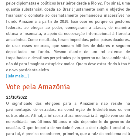
pelos diplomatas e políticos brasileiros desde a Rio 92. Por sinal, uma
quantia substancial doada ao Brasil justamente com o objetivo de
financiar o combate ao desmatamento permaneceu inacessível no
Fundo Amazônia a partir de 2019. Isso ocorreu porque os gestores
federais, ao chegar ao poder, começaram a atacar, de maneira
obtusa e insensata, o apoio da cooperação internacional à floresta
amazônica. Como resultado, foram impedidos, pelos países doadores,
de usar esses recursos, que somam bilhões de dólares e seguem
depositados no fundo. Mesmo diante de um rol extenso de
trapalhadas e desatinos perpetrados pelo governo na área ambiental,
não dá para imaginar estupidez maior. Quem deve estar rindo à toa é
o novo presidente eleito.
[leia mais...]
Vote pela Amazônia
23/10/2022
O significado das eleições para a Amazônia não reside na
pavimentação de estradas, na construção de hidrelétricas ou em
outras obras. Afinal, a infraestrutura necessária à região vem sendo
consolidada nos últimos 50 anos e não dependente do governo de
ocasião. O que importa de verdade é zerar a destruição florestal e,
para tal, é preciso reconhecer, primeiro, que a raiz do problema está