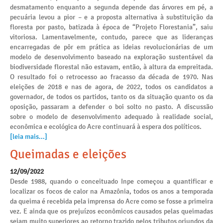
desmatamento enquanto a segunda depende das árvores em pé, a
pecuária levou a pior – e a proposta alternativa à substituição da
floresta por pasto, batizada à época de “Projeto Florestania”, saiu
vitoriosa. Lamentavelmente, contudo, parece que as lideranças
encarregadas de pôr em prática as ideias revolucionárias de um
modelo de desenvolvimento baseado na exploração sustentável da
biodiversidade florestal não estavam, então, à altura da empreitada.
O resultado foi o retrocesso ao fracasso da década de 1970. Nas
eleições de 2018 e nas de agora, de 2022, todos os candidatos a
governador, de todos os partidos, tanto os da situação quanto os da
oposição, passaram a defender o boi solto no pasto. A discussão
sobre o modelo de desenvolvimento adequado à realidade social,
econômica e ecológica do Acre continuará à espera dos políticos.
[leia mais...]
Queimadas e eleições
12/09/2022
Desde 1988, quando o conceituado Inpe começou a quantificar e
localizar os focos de calor na Amazônia, todos os anos a temporada
da queima é recebida pela imprensa do Acre como se fosse a primeira
vez. E ainda que os prejuízos econômicos causados pelas queimadas
sejam muito superiores ao retorno trazido pelos tributos oriundos da