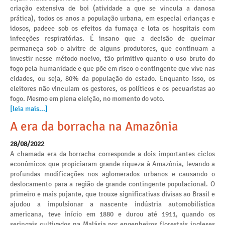
criação extensiva de boi (atividade a que se vincula a danosa
prática), todos os anos a população urbana, em especial crianças e
idosos, padece sob os efeitos da fumaça e lota os hospitais com
infecções respiratórias. É insano que a decisão de queimar
permaneça sob o alvitre de alguns produtores, que continuam a
investir nesse método nocivo, tão primitivo quanto o uso bruto do
fogo pela humanidade e que põe em risco o contingente que vive nas
cidades, ou seja, 80% da população do estado. Enquanto isso, os
eleitores não vinculam os gestores, os políticos e os pecuaristas ao
fogo. Mesmo em plena eleição, no momento do voto.
[leia mais...]
A era da borracha na Amazônia
28/08/2022
A chamada era da borracha corresponde a dois importantes ciclos
econômicos que propiciaram grande riqueza à Amazônia, levando a
profundas modificações nos aglomerados urbanos e causando o
deslocamento para a região de grande contingente populacional. O
primeiro e mais pujante, que trouxe significativas divisas ao Brasil e
ajudou a impulsionar a nascente indústria automobilística
americana, teve início em 1880 e durou até 1911, quando os
seringais cultivados na Malásia por engenheiros florestais ingleses