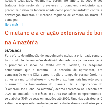
ilegal e legalizado. Felizmente, porém, no âmbito da ONU e dos
tratados internacionais, prevaleceu o complexo raciocínio que
preconiza o valor da biodiversidade como principal antídoto contra a
devastação florestal. O mercado regulado de carbono no Brasil já
começou.
[leia mais...]
O metano e a criação extensiva de boi
na Amazônia
05/06/2022
Para efeito de mitigação do aquecimento global, a prioridade sempre
foi o controle das emissões de dióxido de carbono – já que esse gás é
o principal causador do efeito estufa. Todavia, as pesquisas
demonstram que o metano – a despeito de apresentar, em
comparação com o CO2, concentração e tempo de permanência na
atmosfera muito inferiores – no curto prazo tem mais impacto sobre
o aumento da temperatura do planeta. Daí a importância do
“Compromisso Global do Metano”, acordo celebrado na Escócia em
2021, ao qual aderiram o Brasil e outros 100 países, comprometendo-
se a abater 30% de suas emanações até 2030. Uma das estratégias é
estimular o aproveitamento do gás extraído de aterros sanitários para