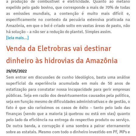
a produção de combustível e eletricidade. Quanto ao metano
expelido pelo gado bovino, que corresponde a mais de 70% de todas
as emissões mundiais, a contenção é muito mais difícil e,
especificamente no contexto da pecuária extensiva praticada na
Amazônia, em que o boi é criado solto em vastas áreas de pasto, não
há solução – a não ser a redução do plantel. Simples assim.
[leia mais...]
Venda da Eletrobras vai destinar
dinheiro às hidrovias da Amazônia
29/05/2022
Sem entrar em discussões de cunho ideológico, basta uma análise
superficial da experiência acumulada em mais de 50 anos de
estatização para constatar nossa incapacidade para gerir empresas
públicas. Seja em razão dos desvirtuamentos causados pela política,
seja em função mesmo de dificuldades administrativas e de gestão, o
fato é que são raríssimos os casos de êxito – tanto pelo lado das
finanças (sendo que a maioria já quebrou ou está em vias) quanto
pelo lado da eficiência na entrega do respectivo produto ou serviço.
De outra banda, a corrupção é uma sombra a pairar eternamente
sobre as estatais. Mesmo com todo o dinheiro investido em PF, MPs e