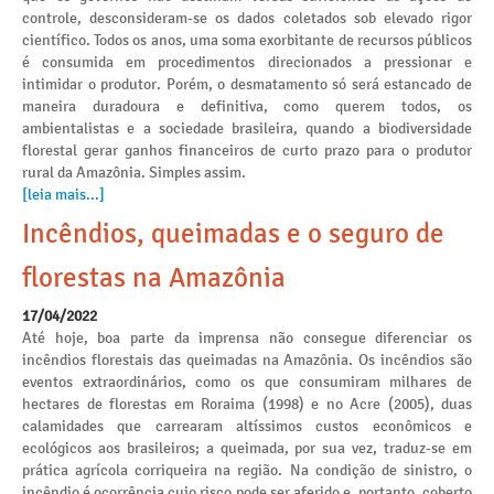
controle, desconsideram-se os dados coletados sob elevado rigor
científico. Todos os anos, uma soma exorbitante de recursos públicos
é consumida em procedimentos direcionados a pressionar e
intimidar o produtor. Porém, o desmatamento só será estancado de
maneira duradoura e definitiva, como querem todos, os
ambientalistas e a sociedade brasileira, quando a biodiversidade
florestal gerar ganhos financeiros de curto prazo para o produtor
rural da Amazônia. Simples assim.
[leia mais...]
Incêndios, queimadas e o seguro de
florestas na Amazônia
17/04/2022
Até hoje, boa parte da imprensa não consegue diferenciar os
incêndios florestais das queimadas na Amazônia. Os incêndios são
eventos extraordinários, como os que consumiram milhares de
hectares de florestas em Roraima (1998) e no Acre (2005), duas
calamidades que carrearam altíssimos custos econômicos e
ecológicos aos brasileiros; a queimada, por sua vez, traduz-se em
prática agrícola corriqueira na região. Na condição de sinistro, o
incêndio é ocorrência cujo risco pode ser aferido e, portanto, coberto