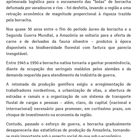
aprimorada logística para o escoamento das “bolas” de borracha
defumada por varadouros e rios – foi desfeita, levando a região a uma
retração econômica de magnitude proporcional à riqueza trazida
pela borracha.
Nos quase 30 anos entre o fim do período áureo da borracha e a
Segunda Guerra Mundial, a Amazônia se voltaria para a oferta de
carne e de derivados da fauna silvestre – produtos à época
disponíveis na biodiversidade florestal com fartura que parecia
inesgotável.
Entre 1945 a 1950 a borracha nativa tornaria a ganhar proeminência,
diante da ocupação dos seringais malásios pelos alemães e da
demanda requerida para atendimento da indústria de guerra.
A retomada da produção gomífera exigiu a arregimentação de
trabalhadores nordestinos, a urbanização de vilas, a abertura de
estradas e ramais e a organização de um sistema de transporte
fluvial de cargas e pessoas – além, claro, do capital (nacional e
internacional) necessário para promover, em curtíssimo prazo, um
choque de investimento na economia da região.
Contudo, passado o esforço de guerra, a borracha gradualmente
desapareceria das estatísticas de produção da Amazônia, tornando-
se mais importante sob o aspecto social do que sob o econômico.