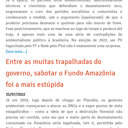
Já à época, os partidos ditos ambientalistas, desconsiderando
técnicos e cientistas que defendiam o desmatamento zero,
engrossaram o coro dos partidos socialistas e comunistas e
condenaram a medida, sob o argumento (equivocado) de que o
produtor precisava desmatar e queimar para não morrer de fome.
Esse posicionamento, que se manteve ao logo do tempo e perdura até
hoje, é apenas mais uma de uma série de contradições do
ambientalismo político à brasileira. Na eleição de 2022, ver PV
fagocitado pelo PT e Rede pelo PSol não é exatamente uma surpresa.
[leia mais...]
Entre as muitas trapalhadas do
governo, sabotar o Fundo Amazônia
foi a mais estúpida
31/07/2022
Já em 2019, logo depois de chegar ao Planalto, os gestores
ambientais começaram a atacar as ONGs e a expor pontos de vista
estapafúrdios – como a ideia de que a destruição florestal não
precisa ser contida, uma vez que a maior parte do desmatamento
consumado na Amazônia seria legalizada, isto é, permitida pelo