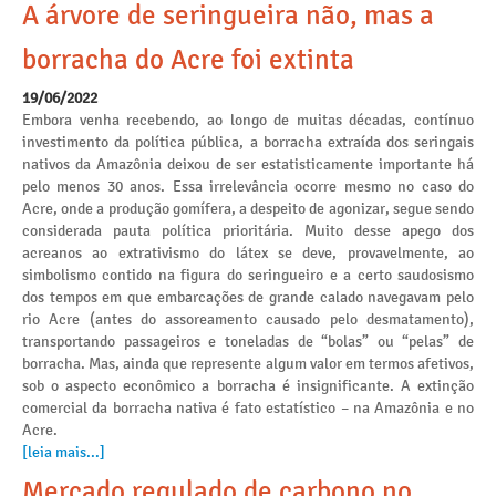
A árvore de seringueira não, mas a
borracha do Acre foi extinta
19/06/2022
Embora venha recebendo, ao longo de muitas décadas, contínuo
investimento da política pública, a borracha extraída dos seringais
nativos da Amazônia deixou de ser estatisticamente importante há
pelo menos 30 anos. Essa irrelevância ocorre mesmo no caso do
Acre, onde a produção gomífera, a despeito de agonizar, segue sendo
considerada pauta política prioritária. Muito desse apego dos
acreanos ao extrativismo do látex se deve, provavelmente, ao
simbolismo contido na figura do seringueiro e a certo saudosismo
dos tempos em que embarcações de grande calado navegavam pelo
rio Acre (antes do assoreamento causado pelo desmatamento),
transportando passageiros e toneladas de “bolas” ou “pelas” de
borracha. Mas, ainda que represente algum valor em termos afetivos,
sob o aspecto econômico a borracha é insignificante. A extinção
comercial da borracha nativa é fato estatístico – na Amazônia e no
Acre.
[leia mais...]
Mercado regulado de carbono no