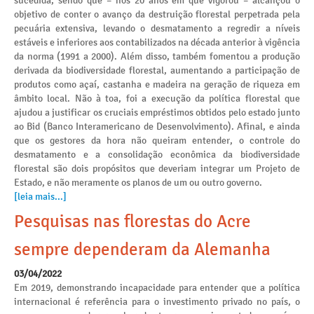
sucedida, sendo que – nos 20 anos em que vigorou – alcançou o
objetivo de conter o avanço da destruição florestal perpetrada pela
pecuária extensiva, levando o desmatamento a regredir a níveis
estáveis e inferiores aos contabilizados na década anterior à vigência
da norma (1991 a 2000). Além disso, também fomentou a produção
derivada da biodiversidade florestal, aumentando a participação de
produtos como açaí, castanha e madeira na geração de riqueza em
âmbito local. Não à toa, foi a execução da política florestal que
ajudou a justificar os cruciais empréstimos obtidos pelo estado junto
ao Bid (Banco Interamericano de Desenvolvimento). Afinal, e ainda
que os gestores da hora não queiram entender, o controle do
desmatamento e a consolidação econômica da biodiversidade
florestal são dois propósitos que deveriam integrar um Projeto de
Estado, e não meramente os planos de um ou outro governo.
[leia mais...]
Pesquisas nas florestas do Acre
sempre dependeram da Alemanha
03/04/2022
Em 2019, demonstrando incapacidade para entender que a política
internacional é referência para o investimento privado no país, o