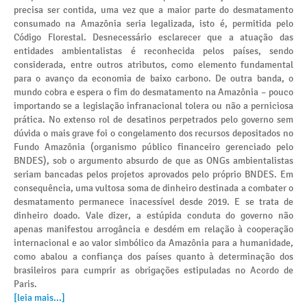
precisa ser contida, uma vez que a maior parte do desmatamento
consumado na Amazônia seria legalizada, isto é, permitida pelo
Código Florestal. Desnecessário esclarecer que a atuação das
entidades ambientalistas é reconhecida pelos países, sendo
considerada, entre outros atributos, como elemento fundamental
para o avanço da economia de baixo carbono. De outra banda, o
mundo cobra e espera o fim do desmatamento na Amazônia – pouco
importando se a legislação infranacional tolera ou não a perniciosa
prática. No extenso rol de desatinos perpetrados pelo governo sem
dúvida o mais grave foi o congelamento dos recursos depositados no
Fundo Amazônia (organismo público financeiro gerenciado pelo
BNDES), sob o argumento absurdo de que as ONGs ambientalistas
seriam bancadas pelos projetos aprovados pelo próprio BNDES. Em
consequência, uma vultosa soma de dinheiro destinada a combater o
desmatamento permanece inacessível desde 2019. E se trata de
dinheiro doado. Vale dizer, a estúpida conduta do governo não
apenas manifestou arrogância e desdém em relação à cooperação
internacional e ao valor simbólico da Amazônia para a humanidade,
como abalou a confiança dos países quanto à determinação dos
brasileiros para cumprir as obrigações estipuladas no Acordo de
Paris.
[leia mais...]