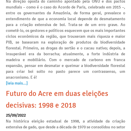
Na direção oposta do caminho apontado pela ONU e dos pactos
mundiais – como é o caso do Acordo de Paris, celebrado em 2015 –,
entre os governantes da Amazônia, de forma geral, prevalece o
entendimento de que a economia local depende do desmatamento
para a criação extensiva de boi. Trata-se de um erro grave. Ao
cometê-lo, os gestores e políticos esquecem que os mais importantes
ciclos econômicos da região, que trouxeram mais riqueza e maior
PIB, se basearam na exploração de produtos da biodiversidade
florestal. Primeiro, as drogas do sertão e o cacau nativo; depois, a
insuperável era da borracha; atualmente, a forte indústria de
madeira e mobiliário. Com o mercado de carbono em franca
expansão, pensar em desmatar e queimar a biodiversidade florestal
para criar boi solto no pasto parece um contrassenso, um
anacronismo. E é!
[leia mais...]
Futuro do Acre em duas eleições
decisivas: 1998 e 2018
25/09/2022
Na histórica eleição estadual de 1998, a atividade da criação
extensiva de gado, que desde a década de 1970 se consolidou no setor