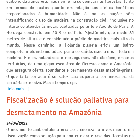
carbono da atmosfera, mas nenhuma se compara às florestas, tanto
em termos de custos quanto em relação aos efeitos benéficos
proporcionados à humanidade. Não à toa, as nações vêm
intensificando o uso de madeira na construção civil, inclusive no
intuito de atender às metas pactuadas perante o Acordo de Paris. A
Noruega construiu em 2019 o edifício Mjøstårnet, que mede 85
metros de altura e é considerado o prédio de madeira mais alto do
mundo. Nesse caminho, a Holanda planeja erigir um bairro
completo, incluindo moradias, posto de saúde, escola etc. – todo em
madeira. E eles, holandeses e noruegueses, não dispõem, em seus
territórios, de uma gigantesca área de floresta como a Amazônia,
que assegura oferta abundante e permanente dessa matéria-prima.
O que falta por aqui é sensatez para superar a perniciosa era da
pecuária extensiva. Mas o tempo urge.
[leia mais...]
Fiscalização é solução paliativa para
desmatamento na Amazônia
24/04/2022
O movimento ambientalista erra ao preconizar o investimento em
fiscalização como solução para conter o corte raso das florestas na