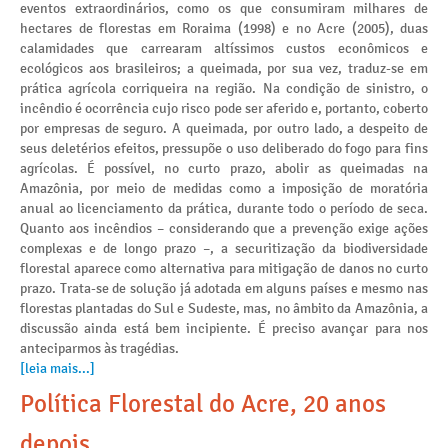
eventos extraordinários, como os que consumiram milhares de
hectares de florestas em Roraima (1998) e no Acre (2005), duas
calamidades que carrearam altíssimos custos econômicos e
ecológicos aos brasileiros; a queimada, por sua vez, traduz-se em
prática agrícola corriqueira na região. Na condição de sinistro, o
incêndio é ocorrência cujo risco pode ser aferido e, portanto, coberto
por empresas de seguro. A queimada, por outro lado, a despeito de
seus deletérios efeitos, pressupõe o uso deliberado do fogo para fins
agrícolas. É possível, no curto prazo, abolir as queimadas na
Amazônia, por meio de medidas como a imposição de moratória
anual ao licenciamento da prática, durante todo o período de seca.
Quanto aos incêndios – considerando que a prevenção exige ações
complexas e de longo prazo –, a securitização da biodiversidade
florestal aparece como alternativa para mitigação de danos no curto
prazo. Trata-se de solução já adotada em alguns países e mesmo nas
florestas plantadas do Sul e Sudeste, mas, no âmbito da Amazônia, a
discussão ainda está bem incipiente. É preciso avançar para nos
anteciparmos às tragédias.
[leia mais...]
Política Florestal do Acre, 20 anos
depois