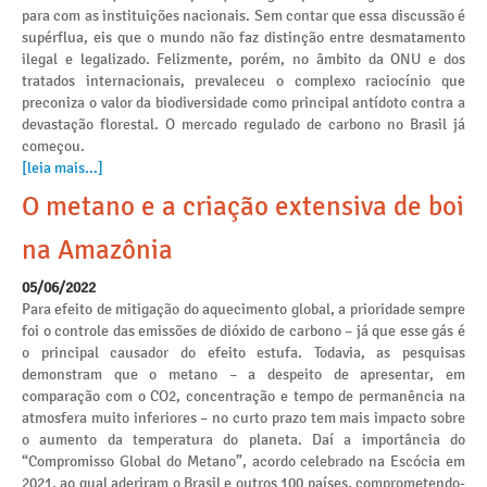
para com as instituições nacionais. Sem contar que essa discussão é
supérflua, eis que o mundo não faz distinção entre desmatamento
ilegal e legalizado. Felizmente, porém, no âmbito da ONU e dos
tratados internacionais, prevaleceu o complexo raciocínio que
preconiza o valor da biodiversidade como principal antídoto contra a
devastação florestal. O mercado regulado de carbono no Brasil já
começou.
[leia mais...]
O metano e a criação extensiva de boi
na Amazônia
05/06/2022
Para efeito de mitigação do aquecimento global, a prioridade sempre
foi o controle das emissões de dióxido de carbono – já que esse gás é
o principal causador do efeito estufa. Todavia, as pesquisas
demonstram que o metano – a despeito de apresentar, em
comparação com o CO2, concentração e tempo de permanência na
atmosfera muito inferiores – no curto prazo tem mais impacto sobre
o aumento da temperatura do planeta. Daí a importância do
“Compromisso Global do Metano”, acordo celebrado na Escócia em
2021, ao qual aderiram o Brasil e outros 100 países, comprometendo-