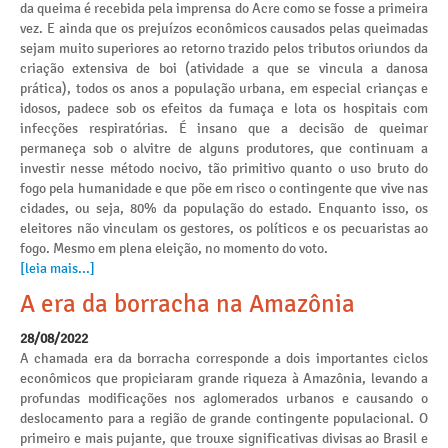
da queima é recebida pela imprensa do Acre como se fosse a primeira
vez. E ainda que os prejuízos econômicos causados pelas queimadas
sejam muito superiores ao retorno trazido pelos tributos oriundos da
criação extensiva de boi (atividade a que se vincula a danosa
prática), todos os anos a população urbana, em especial crianças e
idosos, padece sob os efeitos da fumaça e lota os hospitais com
infecções respiratórias. É insano que a decisão de queimar
permaneça sob o alvitre de alguns produtores, que continuam a
investir nesse método nocivo, tão primitivo quanto o uso bruto do
fogo pela humanidade e que põe em risco o contingente que vive nas
cidades, ou seja, 80% da população do estado. Enquanto isso, os
eleitores não vinculam os gestores, os políticos e os pecuaristas ao
fogo. Mesmo em plena eleição, no momento do voto.
[leia mais...]
A era da borracha na Amazônia
28/08/2022
A chamada era da borracha corresponde a dois importantes ciclos
econômicos que propiciaram grande riqueza à Amazônia, levando a
profundas modificações nos aglomerados urbanos e causando o
deslocamento para a região de grande contingente populacional. O
primeiro e mais pujante, que trouxe significativas divisas ao Brasil e