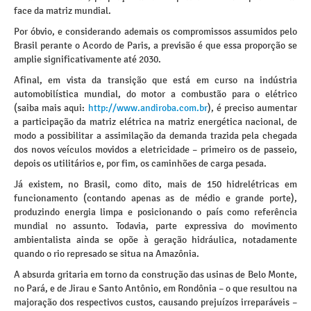
face da matriz mundial.
Por óbvio, e considerando ademais os compromissos assumidos pelo
Brasil perante o Acordo de Paris, a previsão é que essa proporção se
amplie significativamente até 2030.
Afinal, em vista da transição que está em curso na indústria
automobilística mundial, do motor a combustão para o elétrico
(saiba mais aqui:
http://www.andiroba.com.br
), é preciso aumentar
a participação da matriz elétrica na matriz energética nacional, de
modo a possibilitar a assimilação da demanda trazida pela chegada
dos novos veículos movidos a eletricidade – primeiro os de passeio,
depois os utilitários e, por fim, os caminhões de carga pesada.
Já existem, no Brasil, como dito, mais de 150 hidrelétricas em
funcionamento (contando apenas as de médio e grande porte),
produzindo energia limpa e posicionando o país como referência
mundial no assunto. Todavia, parte expressiva do movimento
ambientalista ainda se opõe à geração hidráulica, notadamente
quando o rio represado se situa na Amazônia.
A absurda gritaria em torno da construção das usinas de Belo Monte,
no Pará, e de Jirau e Santo Antônio, em Rondônia – o que resultou na
majoração dos respectivos custos, causando prejuízos irreparáveis –