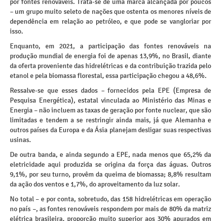
por fontes renováveis. Trata-se de uma marca alcançada por poucos
– um grupo muito seleto de nações que ostenta os menores níveis de
dependência em relação ao petróleo, e que pode se vangloriar por
isso.
Enquanto, em 2021, a participação das fontes renováveis na
produção mundial de energia foi de apenas 13,9%, no Brasil, diante
da oferta proveniente das hidrelétricas e da contribuição trazida pelo
etanol e pela biomassa florestal, essa participação chegou a 48,6%.
Ressalve-se que esses dados – fornecidos pela EPE (Empresa de
Pesquisa Energética), estatal vinculada ao Ministério das Minas e
Energia – não incluem as taxas de geração por fonte nuclear, que são
limitadas e tendem a se restringir ainda mais, já que Alemanha e
outros países da Europa e da Ásia planejam desligar suas respectivas
usinas.
De outra banda, e ainda segundo a EPE, nada menos que 65,2% da
eletricidade aqui produzida se origina da força das águas. Outros
9,1%, por seu turno, provêm da queima de biomassa; 8,8% resultam
da ação dos ventos e 1,7%, do aproveitamento da luz solar.
No total – e por conta, sobretudo, das 158 hidrelétricas em operação
no país –, as fontes renováveis respondem por mais de 80% da matriz
elétrica brasileira, proporção muito superior aos 30% apurados em