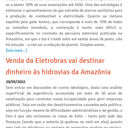
se a abater 30% de suas emanações até 2030. Uma das estratégias é
estimular o aproveitamento do gás extraído de aterros sanitários para
a produção de combustível e eletricidade. Quanto ao metano
expelido pelo gado bovino, que corresponde a mais de 70% de todas
as emissões mundiais, a contenção é muito mais difícil e,
especificamente no contexto da pecuária extensiva praticada na
Amazônia, em que o boi é criado solto em vastas áreas de pasto, não
há solução – a não ser a redução do plantel. Simples assim.
[leia mais...]
Venda da Eletrobras vai destinar
dinheiro às hidrovias da Amazônia
29/05/2022
Sem entrar em discussões de cunho ideológico, basta uma análise
superficial da experiência acumulada em mais de 50 anos de
estatização para constatar nossa incapacidade para gerir empresas
públicas. Seja em razão dos desvirtuamentos causados pela política,
seja em função mesmo de dificuldades administrativas e de gestão, o
fato é que são raríssimos os casos de êxito – tanto pelo lado das
finanças (sendo que a maioria já quebrou ou está em vias) quanto
pelo lado da eficiência na entrega do respectivo produto ou serviço.