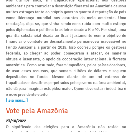
Nos últimos anos, a incapacidade operacional dos gestores
ambientais para controlar a destruição florestal na Amazônia causou
muitos estragos tanto ao próprio governo quanto à reputação do país
como liderança mundial nos assuntos do meio ambiente. Uma
reputação, diga-se, que vinha sendo construída com muito esforço
pelos diplomatas e políticos brasileiros desde a Rio 92. Por sinal, uma
quantia substancial doada ao Brasil justamente com o objetivo de
financiar o combate ao desmatamento permaneceu inacessível no
Fundo Amazônia a partir de 2019. Isso ocorreu porque os gestores
federais, ao chegar ao poder, começaram a atacar, de maneira
obtusa e insensata, o apoio da cooperação internacional à floresta
amazônica. Como resultado, foram impedidos, pelos países doadores,
de usar esses recursos, que somam bilhões de dólares e seguem
depositados no fundo. Mesmo diante de um rol extenso de
trapalhadas e desatinos perpetrados pelo governo na área ambiental,
não dá para imaginar estupidez maior. Quem deve estar rindo à toa é
o novo presidente eleito.
[leia mais...]
Vote pela Amazônia
23/10/2022
O significado das eleições para a Amazônia não reside na