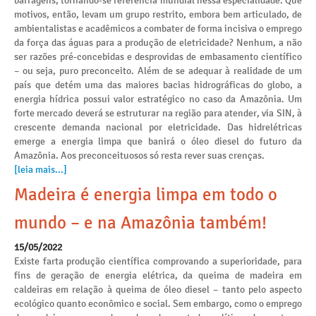
barragens, tornando-se referência mundial nessa especialidade. Que
motivos, então, levam um grupo restrito, embora bem articulado, de
ambientalistas e acadêmicos a combater de forma incisiva o emprego
da força das águas para a produção de eletricidade? Nenhum, a não
ser razões pré-concebidas e desprovidas de embasamento científico
– ou seja, puro preconceito. Além de se adequar à realidade de um
país que detém uma das maiores bacias hidrográficas do globo, a
energia hídrica possui valor estratégico no caso da Amazônia. Um
forte mercado deverá se estruturar na região para atender, via SIN, à
crescente demanda nacional por eletricidade. Das hidrelétricas
emerge a energia limpa que banirá o óleo diesel do futuro da
Amazônia. Aos preconceituosos só resta rever suas crenças.
[leia mais...]
Madeira é energia limpa em todo o
mundo – e na Amazônia também!
15/05/2022
Existe farta produção científica comprovando a superioridade, para
fins de geração de energia elétrica, da queima de madeira em
caldeiras em relação à queima de óleo diesel – tanto pelo aspecto
ecológico quanto econômico e social. Sem embargo, como o emprego