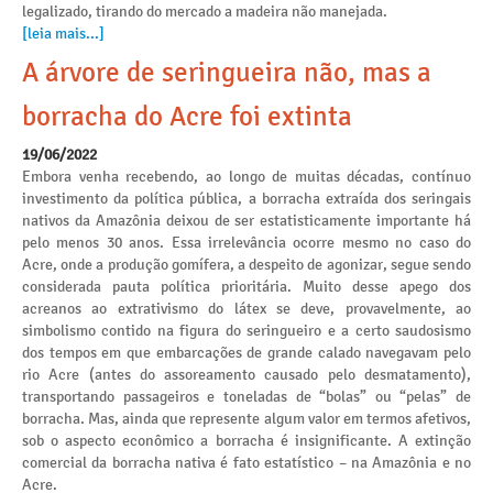
legalizado, tirando do mercado a madeira não manejada.
[leia mais...]
A árvore de seringueira não, mas a
borracha do Acre foi extinta
19/06/2022
Embora venha recebendo, ao longo de muitas décadas, contínuo
investimento da política pública, a borracha extraída dos seringais
nativos da Amazônia deixou de ser estatisticamente importante há
pelo menos 30 anos. Essa irrelevância ocorre mesmo no caso do
Acre, onde a produção gomífera, a despeito de agonizar, segue sendo
considerada pauta política prioritária. Muito desse apego dos
acreanos ao extrativismo do látex se deve, provavelmente, ao
simbolismo contido na figura do seringueiro e a certo saudosismo
dos tempos em que embarcações de grande calado navegavam pelo
rio Acre (antes do assoreamento causado pelo desmatamento),
transportando passageiros e toneladas de “bolas” ou “pelas” de
borracha. Mas, ainda que represente algum valor em termos afetivos,
sob o aspecto econômico a borracha é insignificante. A extinção
comercial da borracha nativa é fato estatístico – na Amazônia e no
Acre.