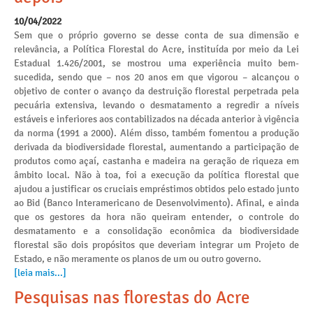
10/04/2022
Sem que o próprio governo se desse conta de sua dimensão e
relevância, a Política Florestal do Acre, instituída por meio da Lei
Estadual 1.426/2001, se mostrou uma experiência muito bem-
sucedida, sendo que – nos 20 anos em que vigorou – alcançou o
objetivo de conter o avanço da destruição florestal perpetrada pela
pecuária extensiva, levando o desmatamento a regredir a níveis
estáveis e inferiores aos contabilizados na década anterior à vigência
da norma (1991 a 2000). Além disso, também fomentou a produção
derivada da biodiversidade florestal, aumentando a participação de
produtos como açaí, castanha e madeira na geração de riqueza em
âmbito local. Não à toa, foi a execução da política florestal que
ajudou a justificar os cruciais empréstimos obtidos pelo estado junto
ao Bid (Banco Interamericano de Desenvolvimento). Afinal, e ainda
que os gestores da hora não queiram entender, o controle do
desmatamento e a consolidação econômica da biodiversidade
florestal são dois propósitos que deveriam integrar um Projeto de
Estado, e não meramente os planos de um ou outro governo.
[leia mais...]
Pesquisas nas florestas do Acre