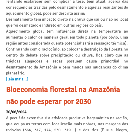
Tentando esclarecer sem complicar a tese, bem atual, acerca das
consequências trazidas pelo desmatamento e aquelas resultantes do
aquecimento global, pode ser descrita assim:
Desmatamento tem impacto direto na chuva que cai ou não no local
que foi desmatado e indireto em outras regiões do país.
Aquecimento global tem influência direta na temperatura ao
aumentar o calor de maneira geral em todo planeta (por óbvio, uma
região antes considerada quente potencializará a sensação térmica).
Continuando com o raciocínio, ao colocar a destruição da floresta no
centro do debate sobre precipitação ou chuva, fica claro que as
trágicas alagações e secas possuem causa primordial no
desmatamento da Amazônia e bem menos nas mudanças do clima
planetário.
[leia mais...]
Bioeconomia florestal na Amazônia
não pode esperar por 2030
30/06/2024
A pecuária extensiva é a atividade produtiva hegemônica na região,
que ocupa as terras com localização mais nobres, nas margens das
rodovias (364, 317, 174, 230, 319…) e dos rios (Purus, Negro,