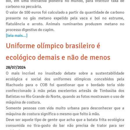
boi, em uma iniciativa pioneira no mundo, para instituir taxa de
carbono na pecuária.
O valor de 100 euros foi calculado a partir da quantidade de carbono
presente no gás metano expelido pela vaca e boi no estrume,
flatulência e arroto. Animais ruminantes produzem metano no
processo digestivo do capim.
[leia mais...]
Uniforme olímpico brasileiro é
ecológico demais e não de menos
28/07/2024
O mais incrível no inusitado debate sobre a sustentabilidade
ecológica e social dos uniformes olímpicos concebidos pela
Riachuelo para o COB foi questionar que o bordado teria sido
confeccionado à mão pelas excelentes artesãs de Timbaúba dos
Batistas no Rio Grande do Norte, quando as fotos mostravam o uso de
máquina de costura.
Somente pessoas com vida muito urbana para desconhecer que a
máquina de costura significa o mesmo que feito à mão.
Deve ser aquele tipo de gente que acha que a batata frita ecológica
consumida no tira-gosto do bar não precisa de trator para ser