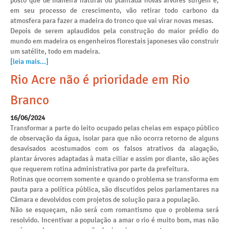
posto que de maneira natural ou plantada novas árvores surgem e,
em seu processo de crescimento, vão retirar todo carbono da
atmosfera para fazer a madeira do tronco que vai virar novas mesas.
Depois de serem aplaudidos pela construção do maior prédio do
mundo em madeira os engenheiros florestais japoneses vão construir
um satélite, todo em madeira.
[leia mais...]
Rio Acre não é prioridade em Rio
Branco
16/06/2024
Transformar a parte do leito ocupado pelas cheias em espaço público
de observação da água, isolar para que não ocorra retorno de alguns
desavisados acostumados com os falsos atrativos da alagação,
plantar árvores adaptadas à mata ciliar e assim por diante, são ações
que requerem rotina administrativa por parte da prefeitura.
Rotinas que ocorrem somente e quando o problema se transforma em
pauta para a política pública, são discutidos pelos parlamentares na
Câmara e devolvidos com projetos de solução para a população.
Não se esqueçam, não será com romantismo que o problema será
resolvido. Incentivar a população a amar o rio é muito bom, mas não