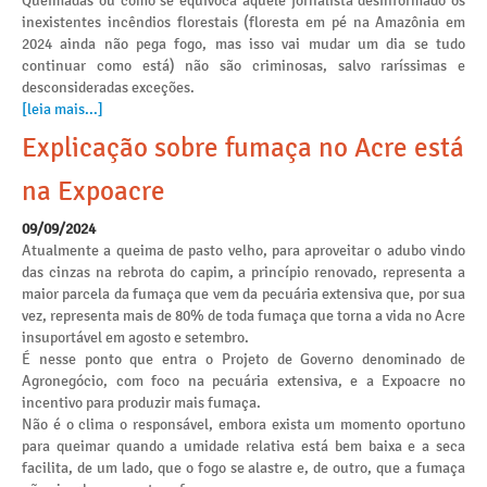
Queimadas ou como se equivoca aquele jornalista desinformado os
inexistentes incêndios florestais (floresta em pé na Amazônia em
2024 ainda não pega fogo, mas isso vai mudar um dia se tudo
continuar como está) não são criminosas, salvo raríssimas e
desconsideradas exceções.
[leia mais...]
Explicação sobre fumaça no Acre está
na Expoacre
09/09/2024
Atualmente a queima de pasto velho, para aproveitar o adubo vindo
das cinzas na rebrota do capim, a princípio renovado, representa a
maior parcela da fumaça que vem da pecuária extensiva que, por sua
vez, representa mais de 80% de toda fumaça que torna a vida no Acre
insuportável em agosto e setembro.
É nesse ponto que entra o Projeto de Governo denominado de
Agronegócio, com foco na pecuária extensiva, e a Expoacre no
incentivo para produzir mais fumaça.
Não é o clima o responsável, embora exista um momento oportuno
para queimar quando a umidade relativa está bem baixa e a seca
facilita, de um lado, que o fogo se alastre e, de outro, que a fumaça