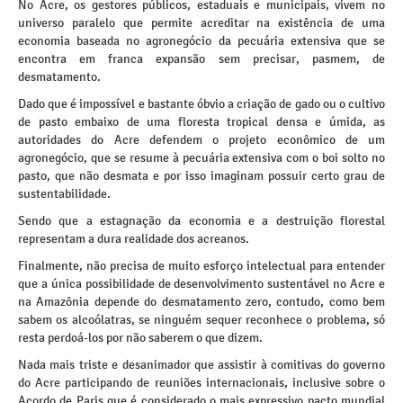
No Acre, os gestores públicos, estaduais e municipais, vivem no
universo paralelo que permite acreditar na existência de uma
economia baseada no agronegócio da pecuária extensiva que se
encontra em franca expansão sem precisar, pasmem, de
desmatamento.
Dado que é impossível e bastante óbvio a criação de gado ou o cultivo
de pasto embaixo de uma floresta tropical densa e úmida, as
autoridades do Acre defendem o projeto econômico de um
agronegócio, que se resume à pecuária extensiva com o boi solto no
pasto, que não desmata e por isso imaginam possuir certo grau de
sustentabilidade.
Sendo que a estagnação da economia e a destruição florestal
representam a dura realidade dos acreanos.
Finalmente, não precisa de muito esforço intelectual para entender
que a única possibilidade de desenvolvimento sustentável no Acre e
na Amazônia depende do desmatamento zero, contudo, como bem
sabem os alcoólatras, se ninguém sequer reconhece o problema, só
resta perdoá-los por não saberem o que dizem.
Nada mais triste e desanimador que assistir à comitivas do governo
do Acre participando de reuniões internacionais, inclusive sobre o
Acordo de Paris que é considerado o mais expressivo pacto mundial