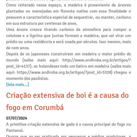
Como reiterado nesse espaço, a madeira é proveniente de árvores
plantadas ou manejadas em floresta nativa com essa finalidade e
possuem a característica especial de sequestrar, ou manter, carbono
em sua estrutura por centenas de anos.
Uma árvore cresce tirando carbono da atmosfera para compor a
celulose e a lignina que juntas formam a madeira, que vai virar um
prédio ou uma residência e será usada por séculos. Isso mesmo, mais
de cem anos.
Depois de os japoneses construírem em madeira o maior prédio do
mundo (saiba mais aqui: http://www.andiroba.org.br/artigos/?
post_id=4137), os holandeses todo um bairro em madeira (saiba mais
aqui: https://www.andiroba.org.br/artigos/?post_id=5328) chegou o
momento dos paulistas.
[leia mais...]
Criação extensiva de boi é a causa do
fogo em Corumbá
07/07/2024
A primitiva criação extensiva de gado é a causa principal do fogo no
Pantanal.
Ocorre que ao ser praticada por pequenos e médios produtores, a