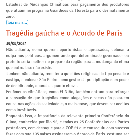
Estadual de Mudanças Climáticas para pagamento dos produtores
que atuam no programa Guardiões da Floresta para o desmatamento
zero.
[leia mais...]
Tragédia gaúcha e o Acordo de Paris
19/05/2024
Não adianta, como querem oportunistas e apressados, colocar a
culpa nos políticos, argumentando que determinado governador ou
prefeito seria melhor no preparo da região para a mudança do clima
que outro. Isso não existe.
Também não adianta, remeter a questões religiosas do tipo pecado e
castigo, e colocar São Pedro como gestor da precipitação com poder
de decidir onde, quando e quanto chove.
Fenômenos climáticos, como El Niño, também entram para reforçar
a sensação de que tragédias como alagações e secas não possuem
causa nas ações da sociedade e, o mais grave, que devem ser aceitas
como inevitáveis.
Enquanto isso, a importância da relevante primeira Conferência do
Clima, conhecida por Rio 92, e todas as 25 Conferências das Partes
posteriores, com destaque para a COP 21 que conseguiu com sucesso
fazer com que 195 países assinassem o Acordo de Paris, costuma ser