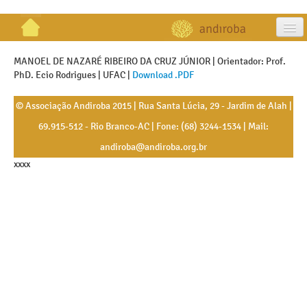
artigos
MANOEL DE NAZARÉ RIBEIRO DA CRUZ JÚNIOR | Orientador: Prof.
PhD. Ecio Rodrigues | UFAC |
Download .PDF
projetos
© Associação Andiroba 2015 | Rua Santa Lúcia, 29 - Jardim de Alah |
publicações
69.915-512 - Rio Branco-AC | Fone: (68) 3244-1534 | Mail:
galeria
andiroba@andiroba.org.br
xxxx
contato