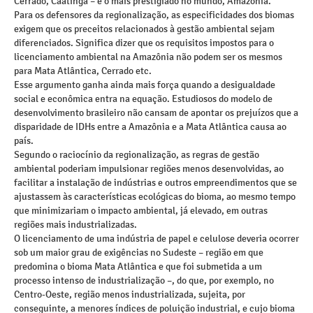
Cerrado, Caatinga – e o mais prestigiado no mundo, Amazônia.
Para os defensores da regionalização, as especificidades dos biomas
exigem que os preceitos relacionados à gestão ambiental sejam
diferenciados. Significa dizer que os requisitos impostos para o
licenciamento ambiental na Amazônia não podem ser os mesmos
para Mata Atlântica, Cerrado etc.
Esse argumento ganha ainda mais força quando a desigualdade
social e econômica entra na equação. Estudiosos do modelo de
desenvolvimento brasileiro não cansam de apontar os prejuízos que a
disparidade de IDHs entre a Amazônia e a Mata Atlântica causa ao
país.
Segundo o raciocínio da regionalização, as regras de gestão
ambiental poderiam impulsionar regiões menos desenvolvidas, ao
facilitar a instalação de indústrias e outros empreendimentos que se
ajustassem às características ecológicas do bioma, ao mesmo tempo
que minimizariam o impacto ambiental, já elevado, em outras
regiões mais industrializadas.
O licenciamento de uma indústria de papel e celulose deveria ocorrer
sob um maior grau de exigências no Sudeste – região em que
predomina o bioma Mata Atlântica e que foi submetida a um
processo intenso de industrialização –, do que, por exemplo, no
Centro-Oeste, região menos industrializada, sujeita, por
conseguinte, a menores índices de poluição industrial, e cujo bioma