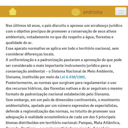
artigos
Nos últimos 40 anos, o país discutiu e aprovou um arcabouço jurídico
com o objetivo precípuo de promover a conservação de seus ativos
projetos
ambientais, notadamente no que diz respeito a água, florestas e
qualidade do ar.
publicações
Esse aparato normativo se aplica em todo o território nacional, sem
considerar diferenças locais.
galeria
A uniformização e a padronização pautaram a aprovação do que pode
ser considerado o mais importante instrumento jurídico para a
contato
conservação ambiental – o Sistema Nacional de Meio Ambiente,
Sisnama, instituído por meio da
Lei 6.938/1981
.
Posteriormente, as normas que surgiram para regulamentar o uso
dos recursos hídricos, das florestas nativas e do ar seguiram o mesmo
formato de padronização nacional estabelecido pelo Sisnama.
Sem embargo, em um país de dimensões continentais, o movimento
ambientalista, apoiado por um número expressivo de especialistas,
defende a regionalização das normas, no intuito de promover sua
adequação à realidade ecossistêmica de cada um dos 5 principais
biomas distribuídos em território nacional: Pampas, Mata Atlântica,