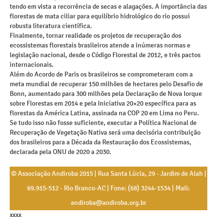
tendo em vista a recorrência de secas e alagações. A importância das
florestas de mata ciliar para equilíbrio hidrológico do rio possui
robusta literatura científica.
Finalmente, tornar realidade os projetos de recuperação dos
ecossistemas florestais brasileiros atende a inúmeras normas e
legislação nacional, desde o Código Florestal de 2012, e três pactos
internacionais.
Além do Acordo de Paris os brasileiros se comprometeram com a
meta mundial de recuperar 150 milhões de hectares pelo Desafio de
Bonn, aumentado para 300 milhões pela Declaração de Nova Iorque
sobre Florestas em 2014 e pela Iniciativa 20×20 específica para as
florestas da América Latina, assinada na COP 20 em Lima no Peru.
Se tudo isso não fosse suficiente, executar a Política Nacional de
Recuperação de Vegetação Nativa será uma decisória contribuição
dos brasileiros para a Década da Restauração dos Ecossistemas,
declarada pela ONU de 2020 a 2030.
© Associação Andiroba 2015 | Rua Santa Lúcia, 29 - Jardim de Alah |
69.915-512 - Rio Branco-AC | Fone: (68) 3244-1534 | Mail:
andiroba@andiroba.org.br
xxxx