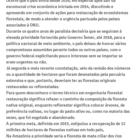
Ocorre que o país vinha desde 2016, em especial após sair da
escomunal crise econômica iniciada em 2014, discutindo e
aprovando um conjunto de ações para restauração de ecossistemas
florestais, de modo a atender a urgência pactuada pelos países
associados à ONU.
Durante os quatro anos de paralisia decisória que se seguiram à
elevada prioridade fornecida pelo Governo Temer, até 2018, para a
política nacional de meio ambiente, o país deixou de honrar vários
compromissos assumidos perante todos os outros países, com o
governo federal explicitando pouco interesse sem se importar se
eram urgentes ou não.
Já segunda e mais recente constatação, veio da revisão dos números
ou a quantidade de hectares que foram desmatados pela pecuária
extensiva e que, portanto, deveriam ter as florestas originais
restauradas ou reflorestadas.
Para quem desconhece o termo técnico em engenharia florestal
restauração significa refazer o caminho da composição da floresta
nativa original, enquanto reflorestar significa colocar árvores, de
preferência nativas, no lugar do pasto ativo ou, como na maioria das
vezes, que foi esgotado e abandonado.
A primeira meta, definida em 2015, estipulou a recuperação de 12
milhões de hectares de florestas nativas em todo país,
Na Amazônia a prioridade seria a floresta de mata ciliar dos rios