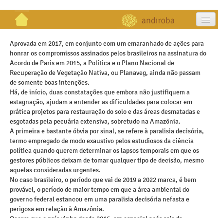
artigos
Aprovada em 2017, em conjunto com um emaranhado de ações para
honrar os compromissos assinados pelos brasileiros na assinatura do
projetos
Acordo de Paris em 2015, a Política e o Plano Nacional de
Recuperação de Vegetação Nativa, ou Planaveg, ainda não passam
publicações
de somente boas intenções.
Há, de início, duas constatações que embora não justifiquem a
galeria
estagnação, ajudam a entender as dificuldades para colocar em
prática projetos para restauração do solo e das áreas desmatadas e
contato
esgotadas pela pecuária extensiva, sobretudo na Amazônia.
A primeira e bastante óbvia por sinal, se refere à paralisia decisória,
termo empregado de modo exaustivo pelos estudiosos da ciência
política quando querem determinar os lapsos temporais em que os
gestores públicos deixam de tomar qualquer tipo de decisão, mesmo
aquelas consideradas urgentes.
No caso brasileiro, o período que vai de 2019 a 2022 marca, é bem
provável, o período de maior tempo em que a área ambiental do
governo federal estancou em uma paralisia decisória nefasta e
perigosa em relação à Amazônia.