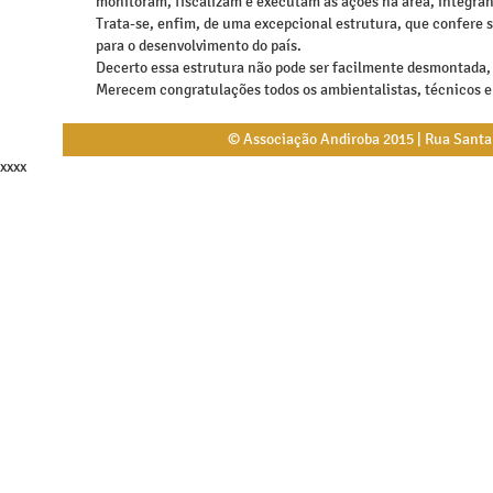
monitoram, fiscalizam e executam as ações na área, integr
Trata-se, enfim, de uma excepcional estrutura, que confere s
para o desenvolvimento do país.
Decerto essa estrutura não pode ser facilmente desmontada,
Merecem congratulações todos os ambientalistas, técnicos e 
© Associação Andiroba 2015 | Rua Santa L
xxxx