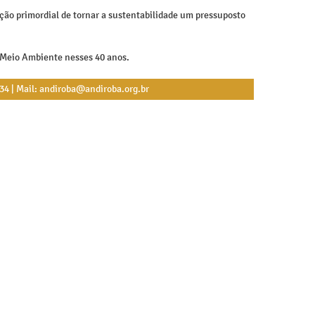
nção primordial de tornar a sustentabilidade um pressuposto
e Meio Ambiente nesses 40 anos.
534 | Mail: andiroba@andiroba.org.br