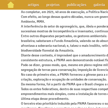
artigos
projetos
publicações
galeria
Ao completar, em 2021, 40 anos de execução, a Política Naci
Com efeito, ao longo dessas quatro décadas, nunca um govern
Ambiente, MMA.
A interferência do setor do agronegócio, que, óbvia e ponder
sucessivas mostras de incompetência e insensatez, continua
Entre outros disparates perpetrados, os gestores ambientais
brasileira; sabotaram o Fundo Amazônia, valendo-se do absur
afrontava a soberania nacional; e, talvez o mais insólito, re
biodiversidade florestal da Amazônia.
Diante desse contexto, é improvável que o amadurecimento d
consistente estrutura, a PNMA vem demonstrando notável fi
Pode-se dizer, grosso modo, que, mesmo em pleno regime milit
segregação de terras para conservação; imposição de licenci
No caso do primeiro eixo, a PNMA forneceu a gênese para a c
criação, exploração e ocupação de unidades de conservação.
Da mesma forma, foi a partir da PNMA que o Brasil chegou a 
Todos os entes federativos, dentro de suas respectivas compe
empreendimentos mais simples, como a instalação de torres d
última etapa desse procedimento.
O terceiro eixo prioritário induzido pela PNMA favoreceu o su