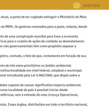
ual, a ponto de ter cogitado extinguir o Ministério do Meio
ia do MMA. Os gestores nomeados para a pasta, todavia, dando
fruto de uma conspiração mundial para frear a economia
 ricos para o custeio de ações de combate ao desmatamento
zações não governamentais têm como propósito saquear a
istro, contudo, o fato de que, certamente em função de sua
to de três eixos prioritários no âmbito ambiental:
stitucionalidade em nível federal, estadual e municipal.
te introduzido pela Lei 9.985/2000, que dispôs sobre a
dades capazes de causar significativo impacto ambiental.
uma localidade do país é possível iniciar desde
relétricas, sem a emissão de uma Licença Operacional,
ais. Esses órgãos, distribuídos em todo o território nacional,