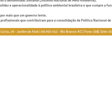
ando o denominado Sisnama (Sistema Nacional de Meio Ambiente).
olidez e operacionalidade à política ambiental brasileira e que cumpre a fu
 por mais que um governo tente.
profissionais que contribuíram para a consolidação da Política Nacional d
úcia, 29 - Jardim de Alah | 69.915-512 - Rio Branco-AC | Fone: (68) 3244-1