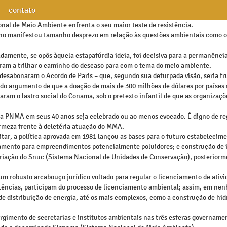
contato
onal de Meio Ambiente enfrenta o seu maior teste de resistência.
o manifestou tamanho desprezo em relação às questões ambientais como o at
adamente, se opôs àquela estapafúrdia ideia, foi decisiva para a permanênc
ram a trilhar o caminho do descaso para com o tema do meio ambiente.
: desabonaram o Acordo de Paris – que, segundo sua deturpada visão, seria 
do argumento de que a doação de mais de 300 milhões de dólares por países
tiraram o lastro social do Conama, sob o pretexto infantil de que as organi
a PNMA em seus 40 anos seja celebrado ou ao menos evocado. É digno de reg
rmeza frente à deletéria atuação do MMA.
ar, a política aprovada em 1981 lançou as bases para o futuro estabelecimen
amento para empreendimentos potencialmente poluidores; e construção de in
riação do Snuc (Sistema Nacional de Unidades de Conservação), posteriormen
um robusto arcabouço jurídico voltado para regular o licenciamento de ativi
tências, participam do processo de licenciamento ambiental; assim, em nenh
e distribuição de energia, até os mais complexos, como a construção de hid
rgimento de secretarias e institutos ambientais nas três esferas governament