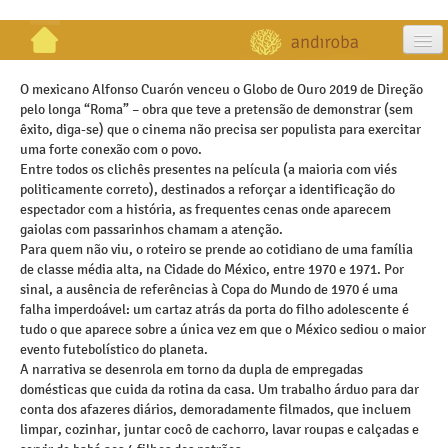
artigos
O mexicano Alfonso Cuarón venceu o Globo de Ouro 2019 de Direção
pelo longa “Roma” – obra que teve a pretensão de demonstrar (sem
projetos
êxito, diga-se) que o cinema não precisa ser populista para exercitar
uma forte conexão com o povo.
publicações
Entre todos os clichês presentes na película (a maioria com viés
politicamente correto), destinados a reforçar a identificação do
galeria
espectador com a história, as frequentes cenas onde aparecem
gaiolas com passarinhos chamam a atenção.
contato
Para quem não viu, o roteiro se prende ao cotidiano de uma família
de classe média alta, na Cidade do México, entre 1970 e 1971. Por
sinal, a ausência de referências à Copa do Mundo de 1970 é uma
falha imperdoável: um cartaz atrás da porta do filho adolescente é
tudo o que aparece sobre a única vez em que o México sediou o maior
evento futebolístico do planeta.
A narrativa se desenrola em torno da dupla de empregadas
domésticas que cuida da rotina da casa. Um trabalho árduo para dar
conta dos afazeres diários, demoradamente filmados, que incluem
limpar, cozinhar, juntar cocô de cachorro, lavar roupas e calçadas e