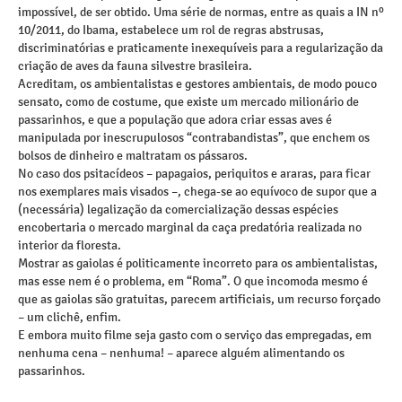
impossível, de ser obtido. Uma série de normas, entre as quais a IN nº
10/2011, do Ibama, estabelece um rol de regras abstrusas,
discriminatórias e praticamente inexequíveis para a regularização da
criação de aves da fauna silvestre brasileira.
Acreditam, os ambientalistas e gestores ambientais, de modo pouco
sensato, como de costume, que existe um mercado milionário de
passarinhos, e que a população que adora criar essas aves é
manipulada por inescrupulosos “contrabandistas”, que enchem os
bolsos de dinheiro e maltratam os pássaros.
No caso dos psitacídeos – papagaios, periquitos e araras, para ficar
nos exemplares mais visados –, chega-se ao equívoco de supor que a
(necessária) legalização da comercialização dessas espécies
encobertaria o mercado marginal da caça predatória realizada no
interior da floresta.
Mostrar as gaiolas é politicamente incorreto para os ambientalistas,
mas esse nem é o problema, em “Roma”. O que incomoda mesmo é
que as gaiolas são gratuitas, parecem artificiais, um recurso forçado
– um clichê, enfim.
E embora muito filme seja gasto com o serviço das empregadas, em
nenhuma cena – nenhuma! – aparece alguém alimentando os
passarinhos.