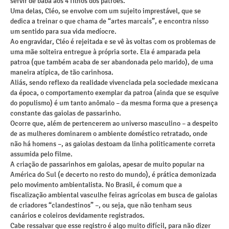
servir de babá aos 4 filhos dos patrões.
Uma delas, Cléo, se envolve com um sujeito imprestável, que se
dedica a treinar o que chama de “artes marcais”, e encontra nisso
um sentido para sua vida medíocre.
Ao engravidar, Cléo é rejeitada e se vê às voltas com os problemas de
uma mãe solteira entregue à própria sorte. Ela é amparada pela
patroa (que também acaba de ser abandonada pelo marido), de uma
maneira atípica, de tão carinhosa.
Aliás, sendo reflexo da realidade vivenciada pela sociedade mexicana
da época, o comportamento exemplar da patroa (ainda que se esquive
do populismo) é um tanto anômalo – da mesma forma que a presença
constante das gaiolas de passarinho.
Ocorre que, além de pertencerem ao universo masculino – a despeito
de as mulheres dominarem o ambiente doméstico retratado, onde
não há homens –, as gaiolas destoam da linha politicamente correta
assumida pelo filme.
A criação de passarinhos em gaiolas, apesar de muito popular na
América do Sul (e decerto no resto do mundo), é prática demonizada
pelo movimento ambientalista. No Brasil, é comum que a
fiscalização ambiental vasculhe feiras agrícolas em busca de gaiolas
de criadores “clandestinos” –, ou seja, que não tenham seus
canários e coleiros devidamente registrados.
Cabe ressalvar que esse registro é algo muito difícil, para não dizer