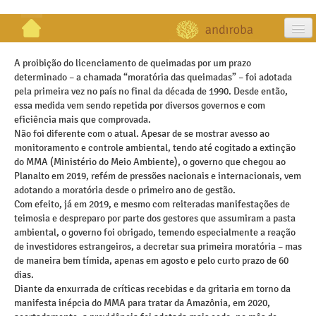
artigos
A proibição do licenciamento de queimadas por um prazo
determinado – a chamada “moratória das queimadas” – foi adotada
projetos
pela primeira vez no país no final da década de 1990. Desde então,
essa medida vem sendo repetida por diversos governos e com
publicações
eficiência mais que comprovada.
Não foi diferente com o atual. Apesar de se mostrar avesso ao
galeria
monitoramento e controle ambiental, tendo até cogitado a extinção
do MMA (Ministério do Meio Ambiente), o governo que chegou ao
contato
Planalto em 2019, refém de pressões nacionais e internacionais, vem
adotando a moratória desde o primeiro ano de gestão.
Com efeito, já em 2019, e mesmo com reiteradas manifestações de
teimosia e despreparo por parte dos gestores que assumiram a pasta
ambiental, o governo foi obrigado, temendo especialmente a reação
de investidores estrangeiros, a decretar sua primeira moratória – mas
de maneira bem tímida, apenas em agosto e pelo curto prazo de 60
dias.
Diante da enxurrada de críticas recebidas e da gritaria em torno da
manifesta inépcia do MMA para tratar da Amazônia, em 2020,