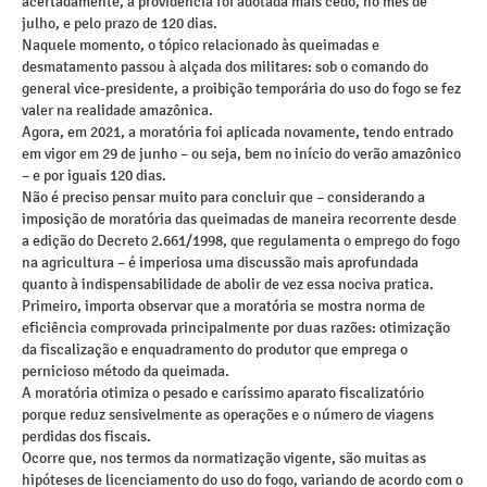
acertadamente, a providência foi adotada mais cedo, no mês de
julho, e pelo prazo de 120 dias.
Naquele momento, o tópico relacionado às queimadas e
desmatamento passou à alçada dos militares: sob o comando do
general vice-presidente, a proibição temporária do uso do fogo se fez
valer na realidade amazônica.
Agora, em 2021, a moratória foi aplicada novamente, tendo entrado
em vigor em 29 de junho – ou seja, bem no início do verão amazônico
– e por iguais 120 dias.
Não é preciso pensar muito para concluir que – considerando a
imposição de moratória das queimadas de maneira recorrente desde
a edição do Decreto 2.661/1998, que regulamenta o emprego do fogo
na agricultura – é imperiosa uma discussão mais aprofundada
quanto à indispensabilidade de abolir de vez essa nociva pratica.
Primeiro, importa observar que a moratória se mostra norma de
eficiência comprovada principalmente por duas razões: otimização
da fiscalização e enquadramento do produtor que emprega o
pernicioso método da queimada.
A moratória otimiza o pesado e caríssimo aparato fiscalizatório
porque reduz sensivelmente as operações e o número de viagens
perdidas dos fiscais.
Ocorre que, nos termos da normatização vigente, são muitas as
hipóteses de licenciamento do uso do fogo, variando de acordo com o