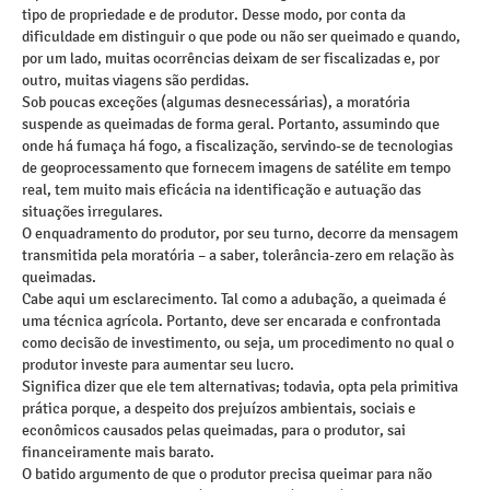
tipo de propriedade e de produtor. Desse modo, por conta da
dificuldade em distinguir o que pode ou não ser queimado e quando,
por um lado, muitas ocorrências deixam de ser fiscalizadas e, por
outro, muitas viagens são perdidas.
Sob poucas exceções (algumas desnecessárias), a moratória
suspende as queimadas de forma geral. Portanto, assumindo que
onde há fumaça há fogo, a fiscalização, servindo-se de tecnologias
de geoprocessamento que fornecem imagens de satélite em tempo
real, tem muito mais eficácia na identificação e autuação das
situações irregulares.
O enquadramento do produtor, por seu turno, decorre da mensagem
transmitida pela moratória – a saber, tolerância-zero em relação às
queimadas.
Cabe aqui um esclarecimento. Tal como a adubação, a queimada é
uma técnica agrícola. Portanto, deve ser encarada e confrontada
como decisão de investimento, ou seja, um procedimento no qual o
produtor investe para aumentar seu lucro.
Significa dizer que ele tem alternativas; todavia, opta pela primitiva
prática porque, a despeito dos prejuízos ambientais, sociais e
econômicos causados pelas queimadas, para o produtor, sai
financeiramente mais barato.
O batido argumento de que o produtor precisa queimar para não