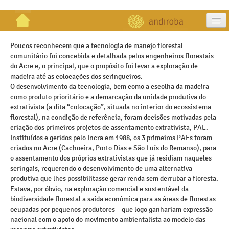
artigos
Poucos reconhecem que a tecnologia de manejo florestal
comunitário foi concebida e detalhada pelos engenheiros florestais
projetos
do Acre e, o principal, que o propósito foi levar a exploração de
madeira até as colocações dos seringueiros.
publicações
O desenvolvimento da tecnologia, bem como a escolha da madeira
como produto prioritário e a demarcação da unidade produtiva do
galeria
extrativista (a dita “colocação”, situada no interior do ecossistema
florestal), na condição de referência, foram decisões motivadas pela
contato
criação dos primeiros projetos de assentamento extrativista, PAE.
Instituídos e geridos pelo Incra em 1988, os 3 primeiros PAEs foram
criados no Acre (Cachoeira, Porto Dias e São Luís do Remanso), para
o assentamento dos próprios extrativistas que já residiam naqueles
seringais, requerendo o desenvolvimento de uma alternativa
produtiva que lhes possibilitasse gerar renda sem derrubar a floresta.
Estava, por óbvio, na exploração comercial e sustentável da
biodiversidade florestal a saída econômica para as áreas de florestas
ocupadas por pequenos produtores – que logo ganhariam expressão
nacional com o apoio do movimento ambientalista ao modelo das