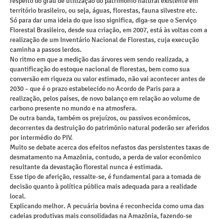
respeito do grau de utilização do patrimônio natural existente em
território brasileiro, ou seja, águas, florestas, fauna silvestre etc.
Só para dar uma ideia do que isso significa, diga-se que o Serviço
Florestal Brasileiro, desde sua criação, em 2007, está às voltas com a
realização de um Inventário Nacional de Florestas, cuja execução
caminha a passos lerdos.
No ritmo em que a medição das árvores vem sendo realizada, a
quantificação do estoque nacional de florestas, bem como sua
conversão em riqueza ou valor estimado, não vai acontecer antes de
2030 – que é o prazo estabelecido no Acordo de Paris para a
realização, pelos países, de novo balanço em relação ao volume de
carbono presente no mundo e na atmosfera.
De outra banda, também os prejuízos, ou passivos econômicos,
decorrentes da destruição do patrimônio natural poderão ser aferidos
por intermédio do PIV.
Muito se debate acerca dos efeitos nefastos das persistentes taxas de
desmatamento na Amazônia, contudo, a perda de valor econômico
resultante da devastação florestal nunca é estimada.
Esse tipo de aferição, ressalte-se, é fundamental para a tomada de
decisão quanto à política pública mais adequada para a realidade
local.
Explicando melhor. A pecuária bovina é reconhecida como uma das
cadeias produtivas mais consolidadas na Amazônia, fazendo-se