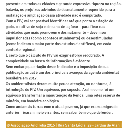
presente em todas as cidades e gerando expressiva riqueza na região.
Todavia, os prejuízos advindos do desmatamento requerido para a
instalação e ampliação dessa atividade não é computado.
Com o PIV, vai ser possível identificar até que ponto a criação de
gado, o cultivo de soja e de cana-de-açúcar – para ficar nas
atividades que mais promovem o desmatamento – devem ser
impulsionadas (como acontece atualmente) ou desestimuladas
(como indicam a maior parte dos estudos científicos), em cada
contexto regional.
É certo que o cálculo do PIV vai exigir esforço redobrado. A
complexidade na busca de informações é evidente.
Sem embargo, a criação desse indicador e a imposição de sua
publicação anual é um dos principais avanços da agenda ambiental
brasileira em 2017.
Os ambientalistas deram muito pouca atenção, ou nenhuma, à
introdução do PIV. Um equívoco, por suposto. Assim como foi um
equívoco transformar a manutenção da Renca, uma reles reserva de
minério, em bandeira ecológica.
Como andam às turras com o atual governo, já que eram amigos do
anterior, ficaram meio errantes, sem saber bem o que defender.
© Associação Andiroba 2015 | Rua Santa Lúcia, 29 - Jardim de Alah |