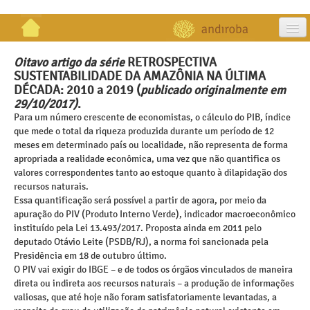
artigos
Oitavo artigo da série
RETROSPECTIVA
SUSTENTABILIDADE DA AMAZÔNIA NA ÚLTIMA
projetos
DÉCADA: 2010 a 2019 (
publicado originalmente em
29/10/2017)
.
publicações
Para um número crescente de economistas, o cálculo do PIB, índice
que mede o total da riqueza produzida durante um período de 12
galeria
meses em determinado país ou localidade, não representa de forma
apropriada a realidade econômica, uma vez que não quantifica os
contato
valores correspondentes tanto ao estoque quanto à dilapidação dos
recursos naturais.
Essa quantificação será possível a partir de agora, por meio da
apuração do PIV (Produto Interno Verde), indicador macroeconômico
instituído pela Lei 13.493/2017. Proposta ainda em 2011 pelo
deputado Otávio Leite (PSDB/RJ), a norma foi sancionada pela
Presidência em 18 de outubro último.
O PIV vai exigir do IBGE – e de todos os órgãos vinculados de maneira
direta ou indireta aos recursos naturais – a produção de informações
valiosas, que até hoje não foram satisfatoriamente levantadas, a