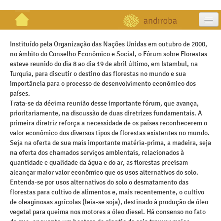
artigos
Instituído pela Organização das Nações Unidas em outubro de 2000,
no âmbito do Conselho Econômico e Social, o Fórum sobre Florestas
projetos
esteve reunido do dia 8 ao dia 19 de abril último, em Istambul, na
Turquia, para discutir o destino das florestas no mundo e sua
publicações
importância para o processo de desenvolvimento econômico dos
países.
galeria
Trata-se da décima reunião desse importante fórum, que avança,
prioritariamente, na discussão de duas diretrizes fundamentais. A
contato
primeira diretriz reforça a necessidade de os países reconhecerem o
valor econômico dos diversos tipos de florestas existentes no mundo.
Seja na oferta de sua mais importante matéria-prima, a madeira, seja
na oferta dos chamados serviços ambientais, relacionados à
quantidade e qualidade da água e do ar, as florestas precisam
alcançar maior valor econômico que os usos alternativos do solo.
Entenda-se por usos alternativos do solo o desmatamento das
florestas para cultivo de alimentos e, mais recentemente, o cultivo
de oleaginosas agrícolas (leia-se soja), destinado à produção de óleo
vegetal para queima nos motores a óleo diesel. Há consenso no fato