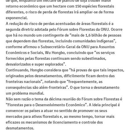
de que, enquanto um hectare de plantio de soja trouxer maior
retorno econômico que um hectare com 150 espécies florestais
diferentes, o risco de perda de florestas irá ampliar-se de forma
exponencial.
A redução do risco de perdas acentuadas de áreas florestais é a
segunda diretriz adotada pelo Fórum sobre Florestas da ONU. Ocorre
que há no mundo um contingente de “mais de 1,6 bilhão de pessoas
que dependem das florestas, incluindo comunidades indígenas”,
conforme afirmou o Subsecretário-Geral da ONU para Assuntos
Econômicos e Sociais, Wu Hongbo, concluindo que “os serviços
fornecidos pelas florestas continuam sendo subestimados,
desvalorizados e super explorados”.
Continuando, Hongbo considera que “há provas de que tais impactos,
originados pelos desmatamentos, dificilmente ficam dentro das
fronteiras nacionais”, notando que “frequentemente, as
consequências são além-fronteiras”. O que torna o desmatamento
um problema mundial.
Não sem razão o tema da décima reunião do Fórum sobre Florestas é
“Florestas para o Desenvolvimento Econômico”. A ideia principal é
convencer os países a atuar no sentido de promover os seus
mercados para ativos florestais e, ao mesmo tempo, tornar mais
eficazes os mecanismos de licenciamento e controle dos
desmatamentos.