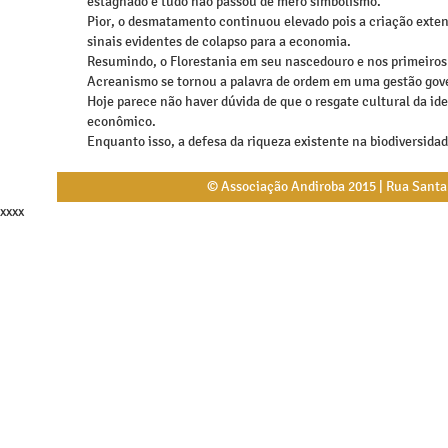
estagnado e tudo não passou de mero simbolismo.
Pior, o desmatamento continuou elevado pois a criação exten
sinais evidentes de colapso para a economia.
Resumindo, o Florestania em seu nascedouro e nos primeiros 
Acreanismo se tornou a palavra de ordem em uma gestão gove
Hoje parece não haver dúvida de que o resgate cultural da i
econômico.
Enquanto isso, a defesa da riqueza existente na biodiversidade
© Associação Andiroba 2015 | Rua Santa L
xxxx