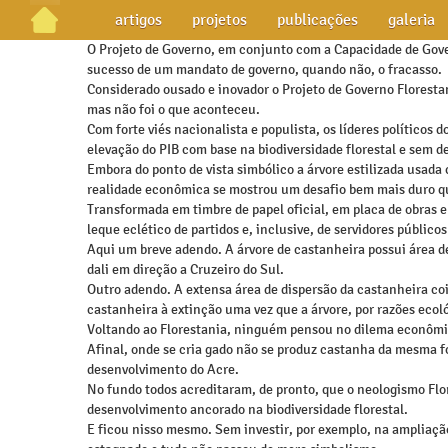
artigos
projetos
publicações
galeria
O Projeto de Governo, em conjunto com a Capacidade de Gove
sucesso de um mandato de governo, quando não, o fracasso.
Considerado ousado e inovador o Projeto de Governo Floresta
mas não foi o que aconteceu.
Com forte viés nacionalista e populista, os líderes políticos
elevação do PIB com base na biodiversidade florestal e sem
Embora do ponto de vista simbólico a árvore estilizada usada
realidade econômica se mostrou um desafio bem mais duro q
Transformada em timbre de papel oficial, em placa de obras e
leque eclético de partidos e, inclusive, de servidores públicos
Aqui um breve adendo. A árvore de castanheira possui área 
dali em direção a Cruzeiro do Sul.
Outro adendo. A extensa área de dispersão da castanheira co
castanheira à extinção uma vez que a árvore, por razões ecoló
Voltando ao Florestania, ninguém pensou no dilema econômi
Afinal, onde se cria gado não se produz castanha da mesma fo
desenvolvimento do Acre.
No fundo todos acreditaram, de pronto, que o neologismo Fl
desenvolvimento ancorado na biodiversidade florestal.
E ficou nisso mesmo. Sem investir, por exemplo, na ampliaçã