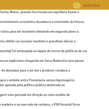
 Carlos Matus, quando funcionam em equilíbrio fazem o
esenvolvimento econômico duradouro e orientador do futuro,
e lutou para ser brasileiro deixando em segundo plano a
enha obtido um sucesso imediato e grandioso alterar a
 excelsa
) foi estampada na lapela de ternos de políticos de um
om poucos espécimes chegando em Sena Madureira sem passar
 Ao desmatar para criar boi o produtor condena a
para o embate entre Florestania
versus
Agronegócio.
er apoiada pela política pública destinada ao
ugerir uma guinada em direção ao novo modelo de
 madeira e no mercado de carbono, o PIB florestal ficou