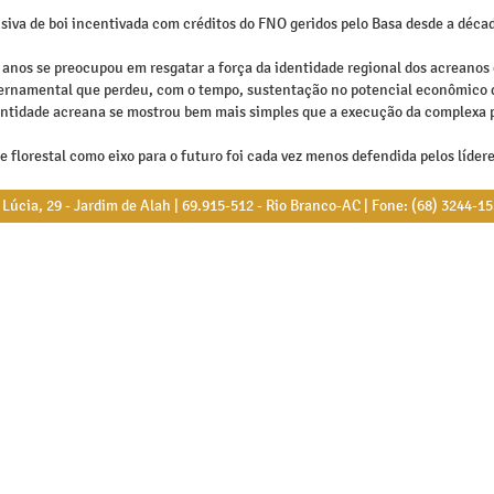
siva de boi incentivada com créditos do FNO geridos pelo Basa desde a décad
anos se preocupou em resgatar a força da identidade regional dos acreanos
rnamental que perdeu, com o tempo, sustentação no potencial econômico da
dentidade acreana se mostrou bem mais simples que a execução da complexa p
 florestal como eixo para o futuro foi cada vez menos defendida pelos líderes
úcia, 29 - Jardim de Alah | 69.915-512 - Rio Branco-AC | Fone: (68) 3244-1