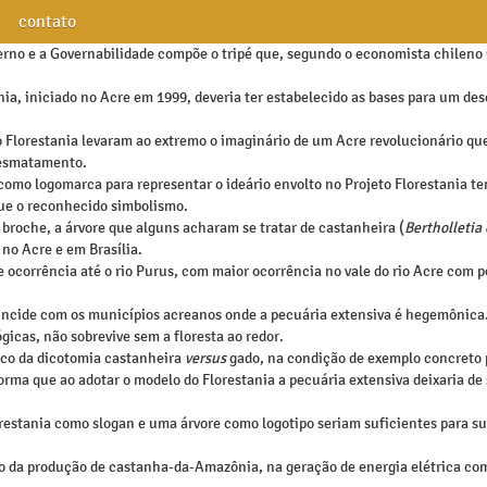
contato
rno e a Governabilidade compõe o tripé que, segundo o economista chileno
nia, iniciado no Acre em 1999, deveria ter estabelecido as bases para um d
 do Florestania levaram ao extremo o imaginário de um Acre revolucionário qu
 desmatamento.
 como logomarca para representar o ideário envolto no Projeto Florestania t
ue o reconhecido simbolismo.
 broche, a árvore que alguns acharam se tratar de castanheira (
Bertholletia
 no Acre e em Brasília.
de ocorrência até o rio Purus, com maior ocorrência no vale do rio Acre c
incide com os municípios acreanos onde a pecuária extensiva é hegemônica.
gicas, não sobrevive sem a floresta ao redor.
co da dicotomia castanheira
versus
gado, na condição de exemplo concreto 
rma que ao adotar o modelo do Florestania a pecuária extensiva deixaria de s
orestania como slogan e uma árvore como logotipo seriam suficientes para s
o da produção de castanha-da-Amazônia, na geração de energia elétrica com