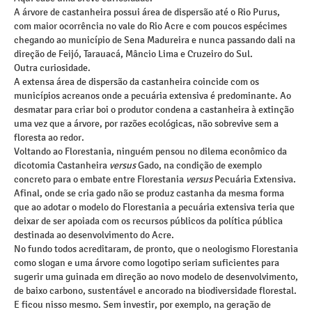
A árvore de castanheira possui área de dispersão até o Rio Purus,
com maior ocorrência no vale do Rio Acre e com poucos espécimes
chegando ao município de Sena Madureira e nunca passando dali na
direção de Feijó, Tarauacá, Mâncio Lima e Cruzeiro do Sul.
Outra curiosidade.
A extensa área de dispersão da castanheira coincide com os
municípios acreanos onde a pecuária extensiva é predominante. Ao
desmatar para criar boi o produtor condena a castanheira à extinção
uma vez que a árvore, por razões ecológicas, não sobrevive sem a
floresta ao redor.
Voltando ao Florestania, ninguém pensou no dilema econômico da
dicotomia Castanheira
versus
Gado, na condição de exemplo
concreto para o embate entre Florestania
versus
Pecuária Extensiva.
Afinal, onde se cria gado não se produz castanha da mesma forma
que ao adotar o modelo do Florestania a pecuária extensiva teria que
deixar de ser apoiada com os recursos públicos da política pública
destinada ao desenvolvimento do Acre.
No fundo todos acreditaram, de pronto, que o neologismo Florestania
como slogan e uma árvore como logotipo seriam suficientes para
sugerir uma guinada em direção ao novo modelo de desenvolvimento,
de baixo carbono, sustentável e ancorado na biodiversidade florestal.
E ficou nisso mesmo. Sem investir, por exemplo, na geração de