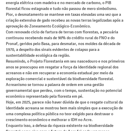
energia elétrica com madeira e no mercado de carbono, o PIB
florestal ficou estagnado e tudo não passou de mero simbolismo.
Pior, o desmatamento se manteve em taxas elevadas uma vez que a
criação extensiva de gado recebeu as novas terras legalizadas após a
aprovação do Zoneamento Ecológico-Econômico.
Com renovado ciclo de fartura de terras com florestas, a pecuária
continuou recebendo mais de 90% do crédito rural do FNO e do
Pronaf, geridos pelo Basa, para desmatar, nos moldes da década de
1970, a despeito dos sinais evidentes de colapso para a
sustentabilidade ecológica da região.
Resumindo, o Projeto Florestania em seu nascedouro e nos primeiros
anos se preocupou em resgatar a força da identidade regional dos
acreanos e não em recuperar a economia estadual por meio da
exploração comercial e sustentável da biodiversidade florestal.
Acreanismo se tornou a palavra de ordem em uma gestão
governamental que perdeu, com o tempo, sustentação no potencial
econômico representado pela floresta em pé.
Hoje, em 2025, parece não haver dúvida de que o resgate cultural da
identidade acreana se mostrou bem mais simples que a execução de
uma complexa política pública no teor exigido para destravar o
crescimento econômico e melhorar o IDH no Acre.
Enquanto isso, a defesa da riqueza existente na biodiversidade