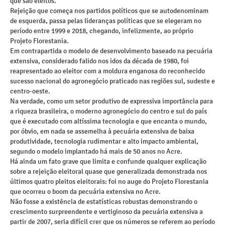
que são eleitos.
Rejeição que começa nos partidos políticos que se autodenominam
de esquerda, passa pelas lideranças políticas que se elegeram no
período entre 1999 e 2018, chegando, infelizmente, ao próprio
Projeto Florestania.
Em contrapartida o modelo de desenvolvimento baseado na pecuária
extensiva, considerado falido nos idos da década de 1980, foi
reapresentado ao eleitor com a moldura enganosa do reconhecido
sucesso nacional do agronegócio praticado nas regiões sul, sudeste e
centro-oeste.
Na verdade, como um setor produtivo de expressiva importância para
a riqueza brasileira, o moderno agronegócio do centro e sul do país
que é executado com altíssima tecnologia e que encanta o mundo,
por óbvio, em nada se assemelha à pecuária extensiva de baixa
produtividade, tecnologia rudimentar e alto impacto ambiental,
segundo o modelo implantado há mais de 50 anos no Acre.
Há ainda um fato grave que limita e confunde qualquer explicação
sobre a rejeição eleitoral quase que generalizada demonstrada nos
últimos quatro pleitos eleitorais: foi no auge do Projeto Florestania
que ocorreu o boom da pecuária extensiva no Acre.
Não fosse a existência de estatísticas robustas demonstrando o
crescimento surpreendente e vertiginoso da pecuária extensiva a
partir de 2007, seria difícil crer que os números se referem ao período