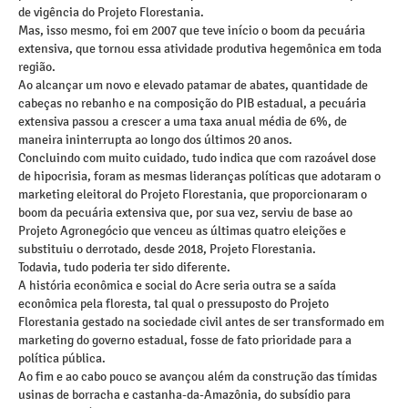
de vigência do Projeto Florestania.
Mas, isso mesmo, foi em 2007 que teve início o boom da pecuária
extensiva, que tornou essa atividade produtiva hegemônica em toda
região.
Ao alcançar um novo e elevado patamar de abates, quantidade de
cabeças no rebanho e na composição do PIB estadual, a pecuária
extensiva passou a crescer a uma taxa anual média de 6%, de
maneira ininterrupta ao longo dos últimos 20 anos.
Concluindo com muito cuidado, tudo indica que com razoável dose
de hipocrisia, foram as mesmas lideranças políticas que adotaram o
marketing eleitoral do Projeto Florestania, que proporcionaram o
boom da pecuária extensiva que, por sua vez, serviu de base ao
Projeto Agronegócio que venceu as últimas quatro eleições e
substituiu o derrotado, desde 2018, Projeto Florestania.
Todavia, tudo poderia ter sido diferente.
A história econômica e social do Acre seria outra se a saída
econômica pela floresta, tal qual o pressuposto do Projeto
Florestania gestado na sociedade civil antes de ser transformado em
marketing do governo estadual, fosse de fato prioridade para a
política pública.
Ao fim e ao cabo pouco se avançou além da construção das tímidas
usinas de borracha e castanha-da-Amazônia, do subsídio para