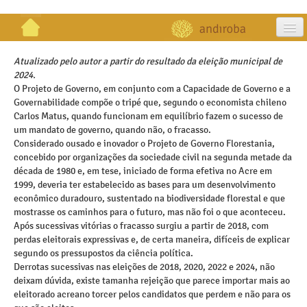
artigos
Atualizado pelo autor a partir do resultado da eleição municipal de
2024.
projetos
O Projeto de Governo, em conjunto com a Capacidade de Governo e a
Governabilidade compõe o tripé que, segundo o economista chileno
publicações
Carlos Matus, quando funcionam em equilíbrio fazem o sucesso de
um mandato de governo, quando não, o fracasso.
galeria
Considerado ousado e inovador o Projeto de Governo Florestania,
concebido por organizações da sociedade civil na segunda metade da
contato
década de 1980 e, em tese, iniciado de forma efetiva no Acre em
1999, deveria ter estabelecido as bases para um desenvolvimento
econômico duradouro, sustentado na biodiversidade florestal e que
mostrasse os caminhos para o futuro, mas não foi o que aconteceu.
Após sucessivas vitórias o fracasso surgiu a partir de 2018, com
perdas eleitorais expressivas e, de certa maneira, difíceis de explicar
segundo os pressupostos da ciência política.
Derrotas sucessivas nas eleições de 2018, 2020, 2022 e 2024, não
deixam dúvida, existe tamanha rejeição que parece importar mais ao
eleitorado acreano torcer pelos candidatos que perdem e não para os