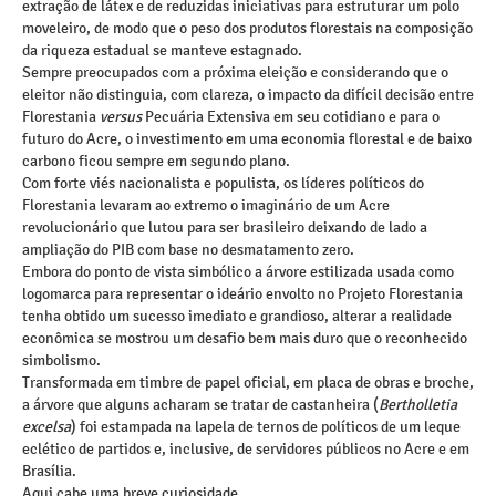
extração de látex e de reduzidas iniciativas para estruturar um polo
moveleiro, de modo que o peso dos produtos florestais na composição
da riqueza estadual se manteve estagnado.
Sempre preocupados com a próxima eleição e considerando que o
eleitor não distinguia, com clareza, o impacto da difícil decisão entre
Florestania
versus
Pecuária Extensiva em seu cotidiano e para o
futuro do Acre, o investimento em uma economia florestal e de baixo
carbono ficou sempre em segundo plano.
Com forte viés nacionalista e populista, os líderes políticos do
Florestania levaram ao extremo o imaginário de um Acre
revolucionário que lutou para ser brasileiro deixando de lado a
ampliação do PIB com base no desmatamento zero.
Embora do ponto de vista simbólico a árvore estilizada usada como
logomarca para representar o ideário envolto no Projeto Florestania
tenha obtido um sucesso imediato e grandioso, alterar a realidade
econômica se mostrou um desafio bem mais duro que o reconhecido
simbolismo.
Transformada em timbre de papel oficial, em placa de obras e broche,
a árvore que alguns acharam se tratar de castanheira (
Bertholletia
excelsa
) foi estampada na lapela de ternos de políticos de um leque
eclético de partidos e, inclusive, de servidores públicos no Acre e em
Brasília.
Aqui cabe uma breve curiosidade.