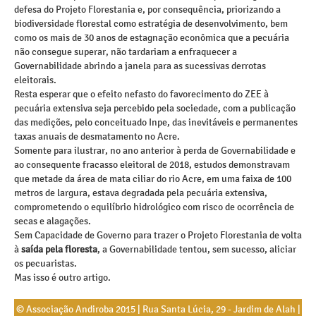
defesa do Projeto Florestania e, por consequência, priorizando a
biodiversidade florestal como estratégia de desenvolvimento, bem
como os mais de 30 anos de estagnação econômica que a pecuária
não consegue superar, não tardariam a enfraquecer a
Governabilidade abrindo a janela para as sucessivas derrotas
eleitorais.
Resta esperar que o efeito nefasto do favorecimento do ZEE à
pecuária extensiva seja percebido pela sociedade, com a publicação
das medições, pelo conceituado Inpe, das inevitáveis e permanentes
taxas anuais de desmatamento no Acre.
Somente para ilustrar, no ano anterior à perda de Governabilidade e
ao consequente fracasso eleitoral de 2018, estudos demonstravam
que metade da área de mata ciliar do rio Acre, em uma faixa de 100
metros de largura, estava degradada pela pecuária extensiva,
comprometendo o equilíbrio hidrológico com risco de ocorrência de
secas e alagações.
Sem Capacidade de Governo para trazer o Projeto Florestania de volta
à
saída pela floresta
, a Governabilidade tentou, sem sucesso, aliciar
os pecuaristas.
Mas isso é outro artigo.
© Associação Andiroba 2015 | Rua Santa Lúcia, 29 - Jardim de Alah |