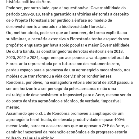
história política do Acre.
Pode ser, por outro lado, que a inquestionável Governabilidade do
período 1999-2018, tenha garantido as vitórias eleitorais a despeito
de o Projeto Florestania ter perdido a ênfase no modelo de
desenvolvimento ancorado na biodiversidade florestal.
Ou, melhor ainda, pode ser que ao favorecer, de forma explicita ou
subliminar, a pecuária extensiva o Florestania tenha esquecido seu
propósito enquanto ganhava apoio popular e maior Governabilidade.
De outra banda, as constrangedoras derrotas eleitorais em 2018,
2020, 2022 e 2024, sugerem que aos poucos a vantagem eleitoral do
Florestania representada pelo futuro com desmatamento zero,
perdeu espaço para a promessa de um agronegócio mecanizado, nos
moldes que transformou a vida dos vizinhos rondonienses.
Rondônia, por óbvio, na esmagadora vitória eleitoral de 2018 passou a
ser um horizonte a ser perseguido pelos acreanos e não uma
estratégia de desenvolvimento impossível para o Acre, mesmo sendo
do ponto de vista agronômico e técnico, de verdade, impossível
mesmo.
Assumindo que o ZEE de Rondônia promoveu a ampliação de um
agronegócio tecnificado, de elevada produtividade e quase 100%
mecanizado, pareceu aos acreanos que ao aprovar o ZEE do Acre, o
caminho inexorável da redenção econômica e do progresso estaria
trilhado, tal qual o vizinho.