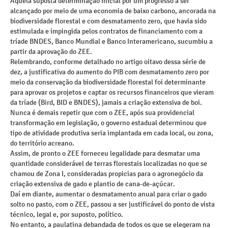
Aquela suposta determinação inicial por um progresso a ser
alcançado por meio de uma economia de baixo carbono, ancorada na
biodiversidade florestal e com desmatamento zero, que havia sido
estimulada e impingida pelos contratos de financiamento com a
tríade BNDES, Banco Mundial e Banco Interamericano, sucumbiu a
partir da aprovação do ZEE.
Relembrando, conforme detalhado no artigo oitavo dessa série de
dez, a justificativa do aumento do PIB com desmatamento zero por
meio da conservação da biodiversidade florestal foi determinante
para aprovar os projetos e captar os recursos financeiros que vieram
da tríade (Bird, BID e BNDES), jamais a criação extensiva de boi.
Nunca é demais repetir que com o ZEE, após sua providencial
transformação em legislação, o governo estadual determinou que
tipo de atividade produtiva seria implantada em cada local, ou zona,
do território acreano.
Assim, de pronto o ZEE forneceu legalidade para desmatar uma
quantidade considerável de terras florestais localizadas no que se
chamou de Zona I, consideradas propicias para o agronegócio da
criação extensiva de gado e plantio de cana-de-açúcar.
Daí em diante, aumentar o desmatamento anual para criar o gado
solto no pasto, com o ZEE, passou a ser justificável do ponto de vista
técnico, legal e, por suposto, político.
No entanto, a paulatina debandada de todos os que se elegeram na