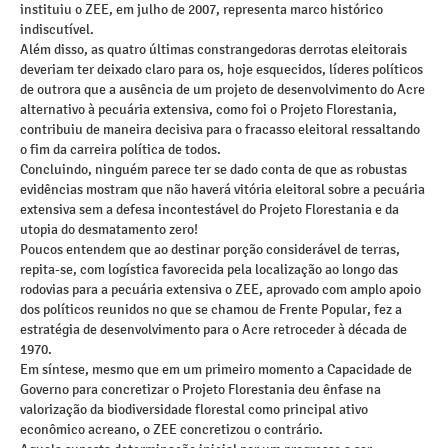
instituiu o ZEE, em julho de 2007, representa marco histórico
indiscutível.
Além disso, as quatro últimas constrangedoras derrotas eleitorais
deveriam ter deixado claro para os, hoje esquecidos, líderes políticos
de outrora que a ausência de um projeto de desenvolvimento do Acre
alternativo à pecuária extensiva, como foi o Projeto Florestania,
contribuiu de maneira decisiva para o fracasso eleitoral ressaltando
o fim da carreira política de todos.
Concluindo, ninguém parece ter se dado conta de que as robustas
evidências mostram que não haverá vitória eleitoral sobre a pecuária
extensiva sem a defesa incontestável do Projeto Florestania e da
utopia do desmatamento zero!
Poucos entendem que ao destinar porção considerável de terras,
repita-se, com logística favorecida pela localização ao longo das
rodovias para a pecuária extensiva o ZEE, aprovado com amplo apoio
dos políticos reunidos no que se chamou de Frente Popular, fez a
estratégia de desenvolvimento para o Acre retroceder à década de
1970.
Em síntese, mesmo que em um primeiro momento a Capacidade de
Governo para concretizar o Projeto Florestania deu ênfase na
valorização da biodiversidade florestal como principal ativo
econômico acreano, o ZEE concretizou o contrário.