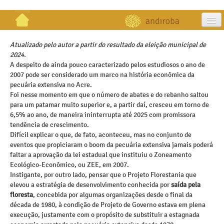
artigos
Atualizado pelo autor a partir do resultado da eleição municipal de
2024.
projetos
A despeito de ainda pouco caracterizado pelos estudiosos o ano de
2007 pode ser considerado um marco na história econômica da
publicações
pecuária extensiva no Acre.
Foi nesse momento em que o número de abates e do rebanho saltou
galeria
para um patamar muito superior e, a partir daí, cresceu em torno de
6,5% ao ano, de maneira ininterrupta até 2025 com promissora
contato
tendência de crescimento.
Difícil explicar o que, de fato, aconteceu, mas no conjunto de
eventos que propiciaram o boom da pecuária extensiva jamais poderá
faltar a aprovação da lei estadual que instituiu o Zoneamento
Ecológico-Econômico, ou ZEE, em 2007.
Instigante, por outro lado, pensar que o Projeto Florestania que
elevou a estratégia de desenvolvimento conhecida por
saída pela
floresta
, concebida por algumas organizações desde o final da
década de 1980, à condição de Projeto de Governo estava em plena
execução, justamente com o propósito de substituir a estagnada