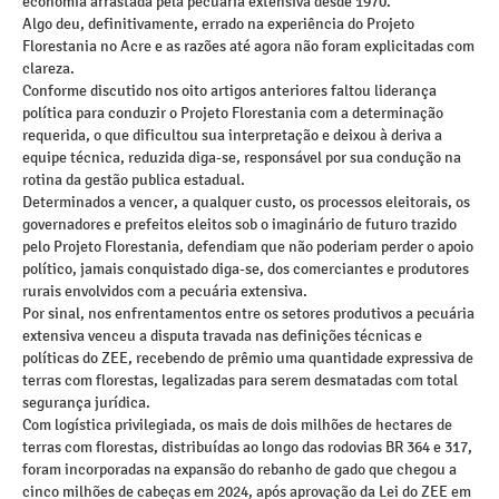
economia arrastada pela pecuária extensiva desde 1970.
Algo deu, definitivamente, errado na experiência do Projeto
Florestania no Acre e as razões até agora não foram explicitadas com
clareza.
Conforme discutido nos oito artigos anteriores faltou liderança
política para conduzir o Projeto Florestania com a determinação
requerida, o que dificultou sua interpretação e deixou à deriva a
equipe técnica, reduzida diga-se, responsável por sua condução na
rotina da gestão publica estadual.
Determinados a vencer, a qualquer custo, os processos eleitorais, os
governadores e prefeitos eleitos sob o imaginário de futuro trazido
pelo Projeto Florestania, defendiam que não poderiam perder o apoio
político, jamais conquistado diga-se, dos comerciantes e produtores
rurais envolvidos com a pecuária extensiva.
Por sinal, nos enfrentamentos entre os setores produtivos a pecuária
extensiva venceu a disputa travada nas definições técnicas e
políticas do ZEE, recebendo de prêmio uma quantidade expressiva de
terras com florestas, legalizadas para serem desmatadas com total
segurança jurídica.
Com logística privilegiada, os mais de dois milhões de hectares de
terras com florestas, distribuídas ao longo das rodovias BR 364 e 317,
foram incorporadas na expansão do rebanho de gado que chegou a
cinco milhões de cabeças em 2024, após aprovação da Lei do ZEE em