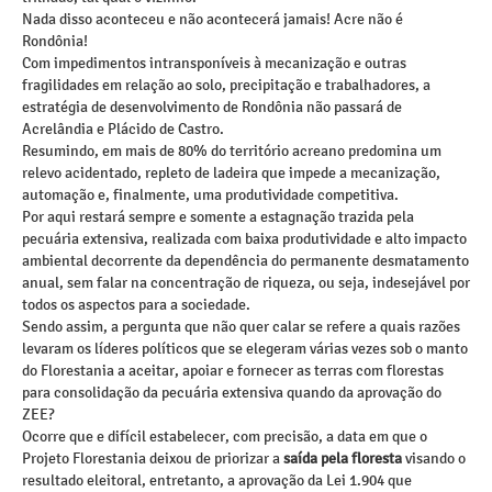
Nada disso aconteceu e não acontecerá jamais! Acre não é
Rondônia!
Com impedimentos intransponíveis à mecanização e outras
fragilidades em relação ao solo, precipitação e trabalhadores, a
estratégia de desenvolvimento de Rondônia não passará de
Acrelândia e Plácido de Castro.
Resumindo, em mais de 80% do território acreano predomina um
relevo acidentado, repleto de ladeira que impede a mecanização,
automação e, finalmente, uma produtividade competitiva.
Por aqui restará sempre e somente a estagnação trazida pela
pecuária extensiva, realizada com baixa produtividade e alto impacto
ambiental decorrente da dependência do permanente desmatamento
anual, sem falar na concentração de riqueza, ou seja, indesejável por
todos os aspectos para a sociedade.
Sendo assim, a pergunta que não quer calar se refere a quais razões
levaram os líderes políticos que se elegeram várias vezes sob o manto
do Florestania a aceitar, apoiar e fornecer as terras com florestas
para consolidação da pecuária extensiva quando da aprovação do
ZEE?
Ocorre que e difícil estabelecer, com precisão, a data em que o
Projeto Florestania deixou de priorizar a
saída pela floresta
visando o
resultado eleitoral, entretanto, a aprovação da Lei 1.904 que