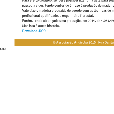
Para efeito didático, se fosse possível fixar uma data para s
passou a viger, tendo conferido ênfase à produção de madeir
Vale dizer, madeira produzida de acordo com as técnicas de m
profissional qualificado, o engenheiro florestal.
Porém, tendo alcançado uma produção, em 2011, de 1.064.1
Mas isso é outra história.
Download .DOC
© Associação Andiroba 2015 | Rua Santa L
xxxx