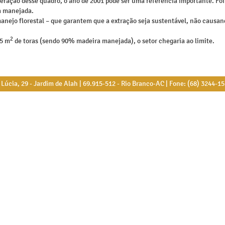
uperação desse quadro, o ano de 2001 pode ser uma referência importante. Foi
a manejada.
anejo florestal – que garantem que a extração seja sustentável, não causand
2
95 m
de toras (sendo 90% madeira manejada), o setor chegaria ao limite.
úcia, 29 - Jardim de Alah | 69.915-512 - Rio Branco-AC | Fone: (68) 3244-1