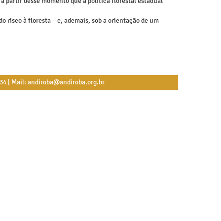
 a partir desse momento que a política florestal estadual
o risco à floresta – e, ademais, sob a orientação de um
534 | Mail: andiroba@andiroba.org.br