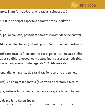
anos. Transformações relacionadas, sobretudo, à
990, o principal aspecto a caracterizar a indústria
a.
 por outro lado, possuíam baixa disponibilidade de capital
vido ao custo elevado), dando preferência à madeira oriunda
eiro entrava na área para retirar o que considerava a melhor
os era obtida, à época, com abundância e a preços reduzidos.
 se alcançasse o limite legal de 20% (da área das
dependia, em muito, de sua atuação, o toreiro era um elo
a) e o comprador da tora (a serraria de ramal), o toreiro
que, sabe-se lá por quais insanas razões, até hoje opta por
ão de madeira dessa época.