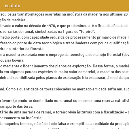
contato
ou pelas transformações ocorridas na indústria da madeira nos últimos 20 
ução de madeira.
levado a cabo na década de 1970, e que predominou até o final da década de 1
serrarias de ramal, simbolizadas na figura do “toreiro”.
médio porte, com capacidade reduzida de processamento primário de madeir
asado do ponto de vista tecnológico e trabalhadores com pouca qualificação;
ra no interior da floresta.
am a madeira explorada com o emprego da tecnologia de manejo florestal (de
cuária bovina.
o mediante o licenciamento dos planos de exploração. Dessa forma, o madeir
da em algumas poucas espécies de maior valor comercial, a madeira dos past
eira disponibilizada pelos planos de exploração iria escassear, à medida que
amal. Como a quantidade de toras colocadas no mercado em cada safra anual 
a árvore (o produtor domiciliado num ramal ou mesmo numa reserva extrativist
ransporte das toras.
ário de uma serraria de ramal, o toreiro vivia às turras com a fiscalização – 
ocessamento na indústria.
a naqueles tempos, não é de todo falsa e exemplifica a realidade da produç