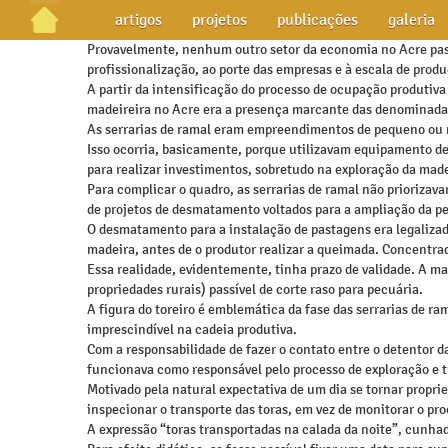
artigos
projetos
publicações
galeria
Provavelmente, nenhum outro setor da economia no Acre pass
profissionalização, ao porte das empresas e à escala de prod
A partir da intensificação do processo de ocupação produtiva 
madeireira no Acre era a presença marcante das denominadas 
As serrarias de ramal eram empreendimentos de pequeno ou 
Isso ocorria, basicamente, porque utilizavam equipamento def
para realizar investimentos, sobretudo na exploração da madei
Para complicar o quadro, as serrarias de ramal não priorizav
de projetos de desmatamento voltados para a ampliação da pe
O desmatamento para a instalação de pastagens era legalizad
madeira, antes de o produtor realizar a queimada. Concentra
Essa realidade, evidentemente, tinha prazo de validade. A mad
propriedades rurais) passível de corte raso para pecuária.
A figura do toreiro é emblemática da fase das serrarias de r
imprescindível na cadeia produtiva.
Com a responsabilidade de fazer o contato entre o detentor d
funcionava como responsável pelo processo de exploração e t
Motivado pela natural expectativa de um dia se tornar propriet
inspecionar o transporte das toras, em vez de monitorar o pr
A expressão “toras transportadas na calada da noite”, cunhad