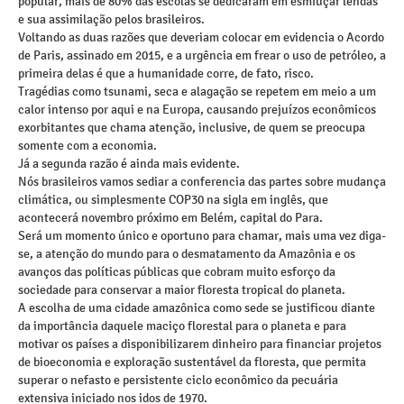
popular, mais de 80% das escolas se dedicaram em esmiuçar lendas
e sua assimilação pelos brasileiros.
Voltando as duas razões que deveriam colocar em evidencia o Acordo
de Paris, assinado em 2015, e a urgência em frear o uso de petróleo, a
primeira delas é que a humanidade corre, de fato, risco.
Tragédias como tsunami, seca e alagação se repetem em meio a um
calor intenso por aqui e na Europa, causando prejuízos econômicos
exorbitantes que chama atenção, inclusive, de quem se preocupa
somente com a economia.
Já a segunda razão é ainda mais evidente.
Nós brasileiros vamos sediar a conferencia das partes sobre mudança
climática, ou simplesmente COP30 na sigla em inglês, que
acontecerá novembro próximo em Belém, capital do Para.
Será um momento único e oportuno para chamar, mais uma vez diga-
se, a atenção do mundo para o desmatamento da Amazônia e os
avanços das políticas públicas que cobram muito esforço da
sociedade para conservar a maior floresta tropical do planeta.
A escolha de uma cidade amazônica como sede se justificou diante
da importância daquele maciço florestal para o planeta e para
motivar os países a disponibilizarem dinheiro para financiar projetos
de bioeconomia e exploração sustentável da floresta, que permita
superar o nefasto e persistente ciclo econômico da pecuária
extensiva iniciado nos idos de 1970.