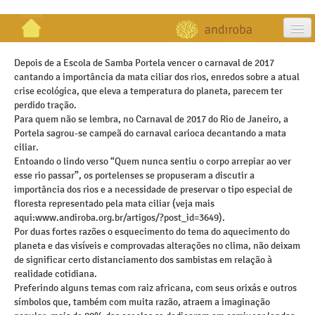
artigos
Depois de a Escola de Samba Portela vencer o carnaval de 2017
cantando a importância da mata ciliar dos rios, enredos sobre a atual
projetos
crise ecológica, que eleva a temperatura do planeta, parecem ter
perdido tração.
publicações
Para quem não se lembra, no Carnaval de 2017 do Rio de Janeiro, a
Portela sagrou-se campeã do carnaval carioca decantando a mata
galeria
ciliar.
Entoando o lindo verso “Quem nunca sentiu o corpo arrepiar ao ver
contato
esse rio passar”, os portelenses se propuseram a discutir a
importância dos rios e a necessidade de preservar o tipo especial de
floresta representado pela mata ciliar (veja mais
aqui:www.andiroba.org.br/artigos/?post_id=3649).
Por duas fortes razões o esquecimento do tema do aquecimento do
planeta e das visíveis e comprovadas alterações no clima, não deixam
de significar certo distanciamento dos sambistas em relação à
realidade cotidiana.
Preferindo alguns temas com raiz africana, com seus orixás e outros
símbolos que, também com muita razão, atraem a imaginação