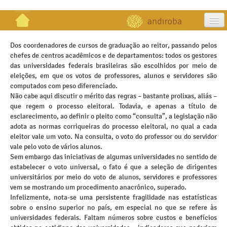
artigos
Dos coordenadores de cursos de graduação ao reitor, passando pelos
chefes de centros acadêmicos e de departamentos: todos os gestores
projetos
das universidades federais brasileiras são escolhidos por meio de
eleições, em que os votos de professores, alunos e servidores são
publicações
computados com peso diferenciado.
Não cabe aqui discutir o mérito das regras – bastante prolixas, aliás –
galeria
que regem o processo eleitoral. Todavia, e apenas a título de
esclarecimento, ao definir o pleito como “consulta”, a legislação não
contato
adota as normas corriqueiras do processo eleitoral, no qual a cada
eleitor vale um voto. Na consulta, o voto do professor ou do servidor
vale pelo voto de vários alunos.
Sem embargo das iniciativas de algumas universidades no sentido de
estabelecer o voto universal, o fato é que a seleção de dirigentes
universitários por meio do voto de alunos, servidores e professores
vem se mostrando um procedimento anacrônico, superado.
Infelizmente, nota-se uma persistente fragilidade nas estatísticas
sobre o ensino superior no país, em especial no que se refere às
universidades federais. Faltam números sobre custos e benefícios