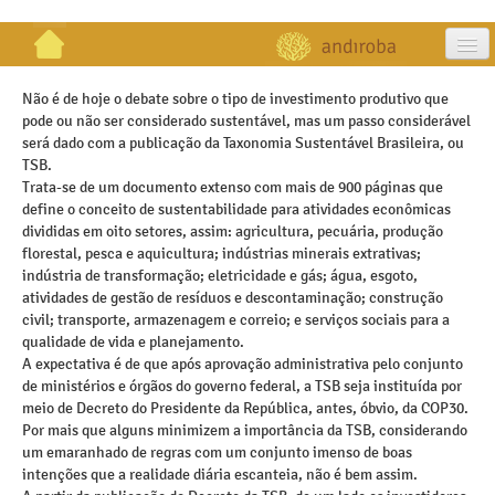
artigos
Não é de hoje o debate sobre o tipo de investimento produtivo que
pode ou não ser considerado sustentável, mas um passo considerável
projetos
será dado com a publicação da Taxonomia Sustentável Brasileira, ou
TSB.
publicações
Trata-se de um documento extenso com mais de 900 páginas que
define o conceito de sustentabilidade para atividades econômicas
galeria
divididas em oito setores, assim: agricultura, pecuária, produção
florestal, pesca e aquicultura; indústrias minerais extrativas;
contato
indústria de transformação; eletricidade e gás; água, esgoto,
atividades de gestão de resíduos e descontaminação; construção
civil; transporte, armazenagem e correio; e serviços sociais para a
qualidade de vida e planejamento.
A expectativa é de que após aprovação administrativa pelo conjunto
de ministérios e órgãos do governo federal, a TSB seja instituída por
meio de Decreto do Presidente da República, antes, óbvio, da COP30.
Por mais que alguns minimizem a importância da TSB, considerando
um emaranhado de regras com um conjunto imenso de boas
intenções que a realidade diária escanteia, não é bem assim.