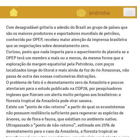
artigos
Com desagradável gritaria a adesão do Brasil ao grupo de países que
são os maiores produtores e exportadores mundiais de petróleo,
projetos
conhecido por OPEP, recebeu maior atenção da imprensa brasileira
que as negociações sobre desmatamento zero.
publicações
Curioso, posto que nada importa para o aquecimento do planeta se a
OPEP terá um membro a mais ou a menos, da mesma forma que a
galeria
exploração da margem equatorial pela Petrobras, com poços
localizados longe do litoral e mais ainda da foz do rio Amazonas, não
contato
passa de outra das nossas costumeiras distrações.
O problema de fato é o desmatamento zero da Amazônia e poucos
atentaram para o estudo publicado na COP28, por pesquisadores
ingleses que fizeram um alerta muito perigoso aos brasileiros: a
floresta tropical da Amazônia pode virar savana.
Existe um “ponto de não-retorno” a partir do qual os ecossistemas
não possuem resiliência suficiente para regenerar as espécies de
árvores, ou de flora e fauna, que existiam no ambiente nativo.
Ultrapassado o “ponto de não-retorno”, estimado em 25% de
desmatamento para o caso da Amazônia, a floresta tropical se