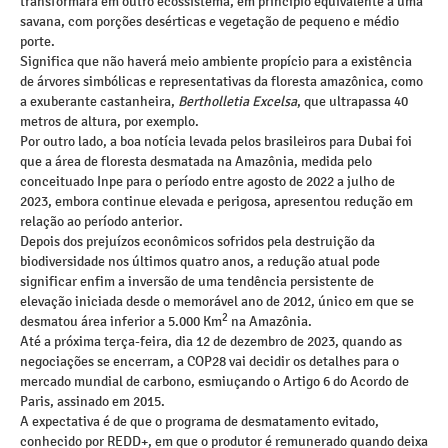
transformará em outro ecossistema, em princípio equivalente a uma
savana, com porções desérticas e vegetação de pequeno e médio
porte.
Significa que não haverá meio ambiente propício para a existência
de árvores simbólicas e representativas da floresta amazônica, como
a exuberante castanheira,
Bertholletia Excelsa
, que ultrapassa 40
metros de altura, por exemplo.
Por outro lado, a boa notícia levada pelos brasileiros para Dubai foi
que a área de floresta desmatada na Amazônia, medida pelo
conceituado Inpe para o período entre agosto de 2022 a julho de
2023, embora continue elevada e perigosa, apresentou redução em
relação ao período anterior.
Depois dos prejuízos econômicos sofridos pela destruição da
biodiversidade nos últimos quatro anos, a redução atual pode
significar enfim a inversão de uma tendência persistente de
elevação iniciada desde o memorável ano de 2012, único em que se
2
desmatou área inferior a 5.000 Km
na Amazônia.
Até a próxima terça-feira, dia 12 de dezembro de 2023, quando as
negociações se encerram, a COP28 vai decidir os detalhes para o
mercado mundial de carbono, esmiuçando o Artigo 6 do Acordo de
Paris, assinado em 2015.
A expectativa é de que o programa de desmatamento evitado,
conhecido por REDD+, em que o produtor é remunerado quando deixa