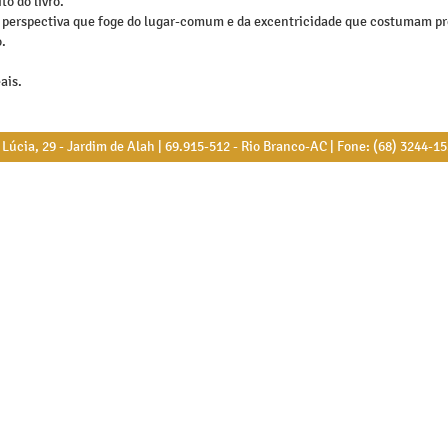
o do livro.
uma perspectiva que foge do lugar-comum e da excentricidade que costumam p
.
ais.
úcia, 29 - Jardim de Alah | 69.915-512 - Rio Branco-AC | Fone: (68) 3244-1