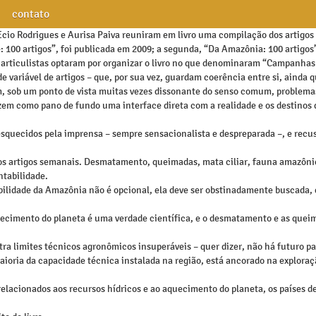
contato
 Ecio Rodrigues e Aurisa Paiva reuniram em livro uma compilação dos artigos 
e: 100 artigos”, foi publicada em 2009; a segunda, “Da Amazônia: 100 artigos
 articulistas optaram por organizar o livro no que denominaram “Campanhas 
ariável de artigos – que, por sua vez, guardam coerência entre si, ainda
am, sob um ponto de vista muitas vezes dissonante do senso comum, problem
zem como pano de fundo uma interface direta com a realidade e os destinos d
squecidos pela imprensa – sempre sensacionalista e despreparada –, e recus
s artigos semanais. Desmatamento, queimadas, mata ciliar, fauna amazônic
ntabilidade.
bilidade da Amazônia não é opcional, ela deve ser obstinadamente buscada,
quecimento do planeta é uma verdade científica, e o desmatamento e as qu
tra limites técnicos agronômicos insuperáveis – quer dizer, não há futuro 
ioria da capacidade técnica instalada na região, está ancorado na exploraç
is relacionados aos recursos hídricos e ao aquecimento do planeta, os países