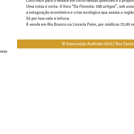
Contribuir para o debate em torno dessas questões é o propósit
Uma coisa é certa. O livro “Da Floresta: 100 artigos”, sob 
a estagnação econômica e crise ecológica que assola a região
Só por isso vale a leitura.
À venda em Rio Branco na Livraria Paim, por módicos 25,00 re
© Associação Andiroba 2015 | Rua Santa L
xxxx