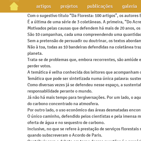
artigos
projetos
publicações
galeria
Com o sugestivo título “Da Floresta: 100 artigos”, os autores
É a última de uma série de 3 coletâneas. A primeira, “Do Acr
Motivados pelas causas que defendem há mais de 20 anos, os
São 10 campanhas, cada uma compreendendo uma quantidade v
Sem a pretensão de persuadir ou doutrinar, os textos abord
Não à toa, todas as 10 bandeiras defendidas na coletânea tra
planeta.
Trata-se de problemas que, embora recorrentes, são amiúde e
perder votos.
A temática é velha conhecida dos leitores que acompanham o
Temática que pode ser sintetizada numa única palavra: suste
Como diversas vezes já se defendeu nesse espaço, a sustenta
responsabilidade perante o mundo.
Já não há mais tempo para tergiversações. Por um lado, o a
do carbono concentrado na atmosfera.
Por outro lado, o uso econômico das áreas desmatadas encon
O único caminho, defendido pelos cientistas e pela imensa ma
oferta de água e no sequestro de carbono.
Inclusive, no que se refere à prestação de serviços floresta
quando subscreveram o Acordo de Paris.