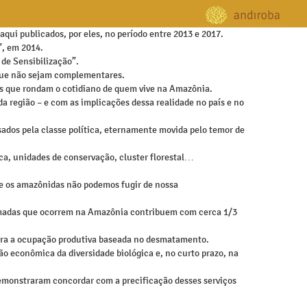
aqui publicados, por eles, no período entre 2013 e 2017.
”, em 2014.
de Sensibilização”.
 que não sejam complementares.
as que rondam o cotidiano de quem vive na Amazônia.
a região – e com as implicações dessa realidade no país e no
ados pela classe política, eternamente movida pelo temor de
a, unidades de conservação, cluster florestal…
 e os amazônidas não podemos fugir de nossa
eimadas que ocorrem na Amazônia contribuem com cerca 1/3
para a ocupação produtiva baseada no desmatamento.
ão econômica da diversidade biológica e, no curto prazo, na
 demonstraram concordar com a precificação desses serviços