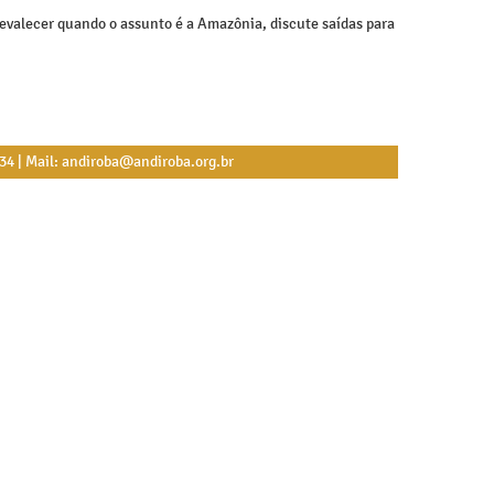
revalecer quando o assunto é a Amazônia, discute saídas para
534 | Mail: andiroba@andiroba.org.br