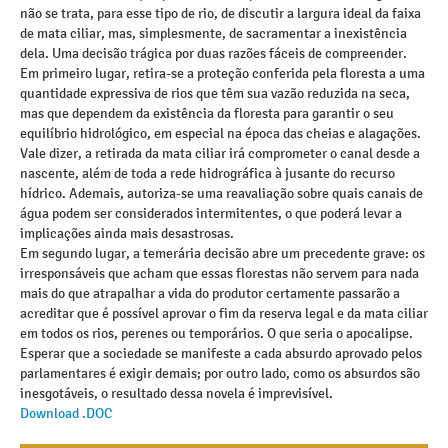
não se trata, para esse tipo de rio, de discutir a largura ideal da faixa
de mata ciliar, mas, simplesmente, de sacramentar a inexistência
dela. Uma decisão trágica por duas razões fáceis de compreender.
Em primeiro lugar, retira-se a proteção conferida pela floresta a uma
quantidade expressiva de rios que têm sua vazão reduzida na seca,
mas que dependem da existência da floresta para garantir o seu
equilíbrio hidrológico, em especial na época das cheias e alagações.
Vale dizer, a retirada da mata ciliar irá comprometer o canal desde a
nascente, além de toda a rede hidrográfica à jusante do recurso
hídrico. Ademais, autoriza-se uma reavaliação sobre quais canais de
água podem ser considerados intermitentes, o que poderá levar a
implicações ainda mais desastrosas.
Em segundo lugar, a temerária decisão abre um precedente grave: os
irresponsáveis que acham que essas florestas não servem para nada
mais do que atrapalhar a vida do produtor certamente passarão a
acreditar que é possível aprovar o fim da reserva legal e da mata ciliar
em todos os rios, perenes ou temporários. O que seria o apocalipse.
Esperar que a sociedade se manifeste a cada absurdo aprovado pelos
parlamentares é exigir demais; por outro lado, como os absurdos são
inesgotáveis, o resultado dessa novela é imprevisível.
Download .DOC