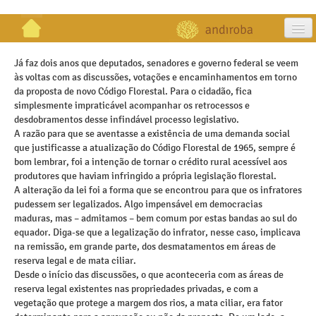
artigos
Já faz dois anos que deputados, senadores e governo federal se veem
às voltas com as discussões, votações e encaminhamentos em torno
projetos
da proposta de novo Código Florestal. Para o cidadão, fica
simplesmente impraticável acompanhar os retrocessos e
publicações
desdobramentos desse infindável processo legislativo.
A razão para que se aventasse a existência de uma demanda social
galeria
que justificasse a atualização do Código Florestal de 1965, sempre é
bom lembrar, foi a intenção de tornar o crédito rural acessível aos
contato
produtores que haviam infringido a própria legislação florestal.
A alteração da lei foi a forma que se encontrou para que os infratores
pudessem ser legalizados. Algo impensável em democracias
maduras, mas – admitamos – bem comum por estas bandas ao sul do
equador. Diga-se que a legalização do infrator, nesse caso, implicava
na remissão, em grande parte, dos desmatamentos em áreas de
reserva legal e de mata ciliar.
Desde o início das discussões, o que aconteceria com as áreas de
reserva legal existentes nas propriedades privadas, e com a
vegetação que protege a margem dos rios, a mata ciliar, era fator