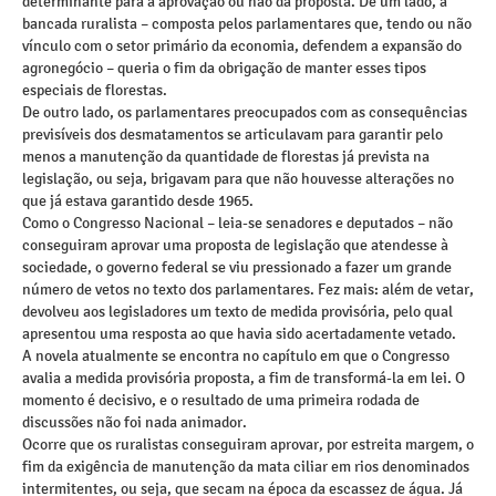
determinante para a aprovação ou não da proposta. De um lado, a
bancada ruralista – composta pelos parlamentares que, tendo ou não
vínculo com o setor primário da economia, defendem a expansão do
agronegócio – queria o fim da obrigação de manter esses tipos
especiais de florestas.
De outro lado, os parlamentares preocupados com as consequências
previsíveis dos desmatamentos se articulavam para garantir pelo
menos a manutenção da quantidade de florestas já prevista na
legislação, ou seja, brigavam para que não houvesse alterações no
que já estava garantido desde 1965.
Como o Congresso Nacional – leia-se senadores e deputados – não
conseguiram aprovar uma proposta de legislação que atendesse à
sociedade, o governo federal se viu pressionado a fazer um grande
número de vetos no texto dos parlamentares. Fez mais: além de vetar,
devolveu aos legisladores um texto de medida provisória, pelo qual
apresentou uma resposta ao que havia sido acertadamente vetado.
A novela atualmente se encontra no capítulo em que o Congresso
avalia a medida provisória proposta, a fim de transformá-la em lei. O
momento é decisivo, e o resultado de uma primeira rodada de
discussões não foi nada animador.
Ocorre que os ruralistas conseguiram aprovar, por estreita margem, o
fim da exigência de manutenção da mata ciliar em rios denominados
intermitentes, ou seja, que secam na época da escassez de água. Já