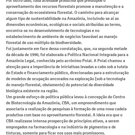
Por outro lado, toda atividade produtiva que pressupõe o
aproveitamento dos recursos florestais promove a manutenção e a
conservação do ecossistema florestal. O caminho para alcançar
algum tipo de sustentabilidade na Amazônia, incluindo-se aí as
dimensões econômicas, ecológicas e sociais atribuídas ao termo,
encontra-se no desenvolvimento de tecnologias e no
estabelecimento de ambiente de negócios favorável ao manejo
florestal de uso múltiplo da biodiversidade.
Foi justamente em face dessa constatação, que, na segunda metade
da década de 1990, foi elaborada a Política Nacional Integrada para a
Amazônia Legal, conhecida pelo acrônimo Pnial. A Pnial chamou a
atenção para a importância de iniciativas levadas a cabo sob a tutela
do Estado e financiamento público, direcionadas para a estruturação
de modelos de ocupação ancorados na exploração (sob a tecnologia
do manejo florestal, obviamente) do potencial da diversidade
biológica existente na região.
Um grande esforço de política pública levou à concepção do Centro
de Biotecnologia da Amazônia, CBA, um empreendimento que
associaria a realização de pesquisas à formação de uma nova cadeia
produtiva com base no aproveitamento florestal. A ideia era que o
CBA realizasse intensa prospecção de princípios ativos, a serem
empregados na farmacologia e na indústria de pigmentos e de
tinturas, somente para ficar nos usos mais promissores.