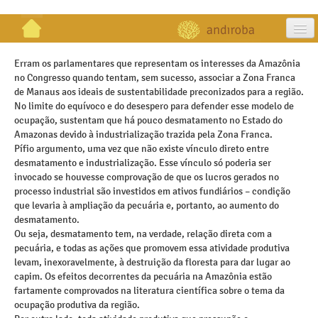
artigos
Erram os parlamentares que representam os interesses da Amazônia
no Congresso quando tentam, sem sucesso, associar a Zona Franca
projetos
de Manaus aos ideais de sustentabilidade preconizados para a região.
No limite do equívoco e do desespero para defender esse modelo de
publicações
ocupação, sustentam que há pouco desmatamento no Estado do
Amazonas devido à industrialização trazida pela Zona Franca.
galeria
Pífio argumento, uma vez que não existe vínculo direto entre
desmatamento e industrialização. Esse vínculo só poderia ser
contato
invocado se houvesse comprovação de que os lucros gerados no
processo industrial são investidos em ativos fundiários – condição
que levaria à ampliação da pecuária e, portanto, ao aumento do
desmatamento.
Ou seja, desmatamento tem, na verdade, relação direta com a
pecuária, e todas as ações que promovem essa atividade produtiva
levam, inexoravelmente, à destruição da floresta para dar lugar ao
capim. Os efeitos decorrentes da pecuária na Amazônia estão
fartamente comprovados na literatura científica sobre o tema da
ocupação produtiva da região.