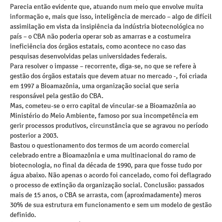
Parecia então evidente que, atuando num meio que envolve muita
informação e, mais que isso, inteligência de mercado – algo de difícil
assimilação em vista da insipiência da indústria biotecnológica no
país – o CBA não poderia operar sob as amarras e a costumeira
ineficiência dos órgãos estatais, como acontece no caso das
pesquisas desenvolvidas pelas universidades federais.
Para resolver o impasse – recorrente, diga-se, no que se refere à
gestão dos órgãos estatais que devem atuar no mercado -, foi criada
em 1997 a Bioamazônia, uma organização social que seria
responsável pela gestão do CBA.
Mas, cometeu-se o erro capital de vincular-se a Bioamazônia ao
Ministério do Meio Ambiente, famoso por sua incompetência em
gerir processos produtivos, circunstância que se agravou no período
posterior a 2003.
Bastou o questionamento dos termos de um acordo comercial
celebrado entre a Bioamazônia e uma multinacional do ramo de
biotecnologia, no final da década de 1990, para que fosse tudo por
água abaixo. Não apenas o acordo foi cancelado, como foi deflagrado
o processo de extinção da organização social. Conclusão: passados
mais de 15 anos, o CBA se arrasta, com (aproximadamente) meros
30% de sua estrutura em funcionamento e sem um modelo de gestão
definido.