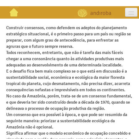
artigos
Construir consensos, como defendem os adeptos do planejamento
estratégico situacional, é o primeiro passo para um país ou região se
projetos
preparar, com algum grau de antecedência, para enfrentar as
agruras que o futuro sempre reserva.
publicações
Todos reconhecem, entretanto, que não é tarefa das mais fáceis
chegar a uma consonância quanto às atividades produtivas mais
galeria
adequadas ao desenvolvimento de uma determinada localidade.
E o desafio fica bem mais complexo se o que está em discussão é a
contato
sustentabilidade social, econômica e ecológica da maior floresta
tropical do planeta, cujo desmatamento, não precisa dizer, acarreta
consequências nefastas e imprevisíveis em todos os continentes.
No caso da Amazônia, porém, trata-se de um consenso fundamental,
e que deveria ter sido construído desde a década de 1970, quando se
delineava o processo de ocupação produtiva da região.
Um consenso que era possível à época, e que pode ser resumido da
seguinte maneira: priorizar a sustentabilidade ecológica da
Amazônia não é opcional.
Significa afirmar que o modelo econômico de ocupação concebido e