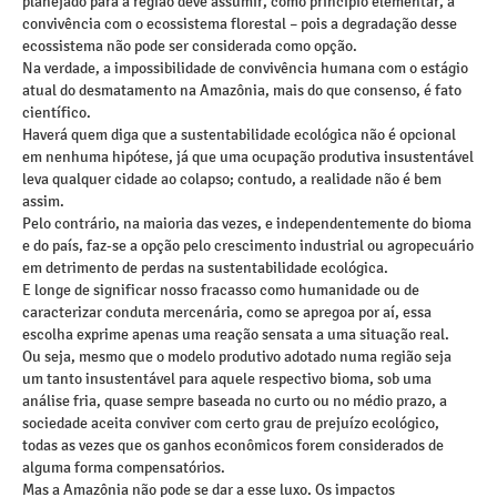
planejado para a região deve assumir, como princípio elementar, a
convivência com o ecossistema florestal – pois a degradação desse
ecossistema não pode ser considerada como opção.
Na verdade, a impossibilidade de convivência humana com o estágio
atual do desmatamento na Amazônia, mais do que consenso, é fato
científico.
Haverá quem diga que a sustentabilidade ecológica não é opcional
em nenhuma hipótese, já que uma ocupação produtiva insustentável
leva qualquer cidade ao colapso; contudo, a realidade não é bem
assim.
Pelo contrário, na maioria das vezes, e independentemente do bioma
e do país, faz-se a opção pelo crescimento industrial ou agropecuário
em detrimento de perdas na sustentabilidade ecológica.
E longe de significar nosso fracasso como humanidade ou de
caracterizar conduta mercenária, como se apregoa por aí, essa
escolha exprime apenas uma reação sensata a uma situação real.
Ou seja, mesmo que o modelo produtivo adotado numa região seja
um tanto insustentável para aquele respectivo bioma, sob uma
análise fria, quase sempre baseada no curto ou no médio prazo, a
sociedade aceita conviver com certo grau de prejuízo ecológico,
todas as vezes que os ganhos econômicos forem considerados de
alguma forma compensatórios.
Mas a Amazônia não pode se dar a esse luxo. Os impactos