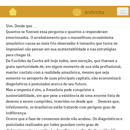
artigos
Sim, Desde que …
Quantos se fizeram essa pergunta e quantos a responderam
projetos
emocionados. O arrebatamento que o maravilhoso ecossistema
amazônico causa ao mais frio observador é tamanho que torna-se
publicações
impossível não pensar em sua sustentabilidade e nas estratégias
para chegar lá.
galeria
De Euclides da Cunha até hoje todos, sem exceção, que tiveram a
grata oportunidade de, em algum momento de sua vida profissional,
contato
manter contato com a realidade amazônica, mesmo que seja
somente no aeroporto de suas principais capitais, não economizará
diagnósticos e postulados acerca do seu futuro.
Mas a resposta é sim, a Amazônia pode conquistar a
sustentabilidade, em que pese a existência de uma enorme lista de
deveres a serem cumpridos, inseridos no desde que… Deveres que,
infelizmente, os brasileiros estão tratando com perigoso grau de
indiferença.
Ocorre que a fase de consensos ainda não acabou. Os diagnósticos e
postulados realizados por todos guardam certo grau de