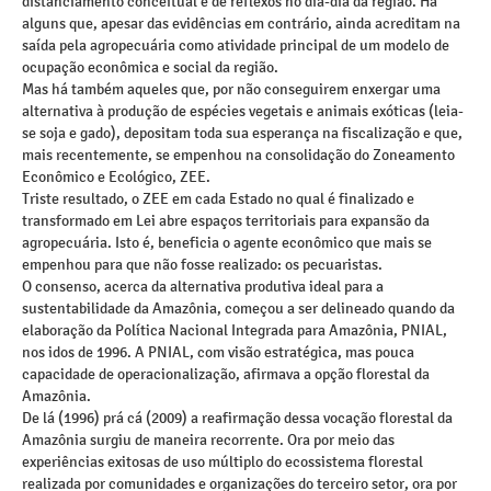
distanciamento conceitual e de reflexos no dia-dia da região. Há
alguns que, apesar das evidências em contrário, ainda acreditam na
saída pela agropecuária como atividade principal de um modelo de
ocupação econômica e social da região.
Mas há também aqueles que, por não conseguirem enxergar uma
alternativa à produção de espécies vegetais e animais exóticas (leia-
se soja e gado), depositam toda sua esperança na fiscalização e que,
mais recentemente, se empenhou na consolidação do Zoneamento
Econômico e Ecológico, ZEE.
Triste resultado, o ZEE em cada Estado no qual é finalizado e
transformado em Lei abre espaços territoriais para expansão da
agropecuária. Isto é, beneficia o agente econômico que mais se
empenhou para que não fosse realizado: os pecuaristas.
O consenso, acerca da alternativa produtiva ideal para a
sustentabilidade da Amazônia, começou a ser delineado quando da
elaboração da Política Nacional Integrada para Amazônia, PNIAL,
nos idos de 1996. A PNIAL, com visão estratégica, mas pouca
capacidade de operacionalização, afirmava a opção florestal da
Amazônia.
De lá (1996) prá cá (2009) a reafirmação dessa vocação florestal da
Amazônia surgiu de maneira recorrente. Ora por meio das
experiências exitosas de uso múltiplo do ecossistema florestal
realizada por comunidades e organizações do terceiro setor, ora por