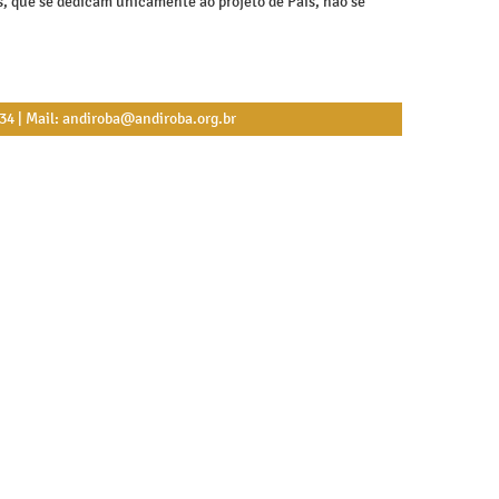
s, que se dedicam unicamente ao projeto de País, não se
534 | Mail: andiroba@andiroba.org.br