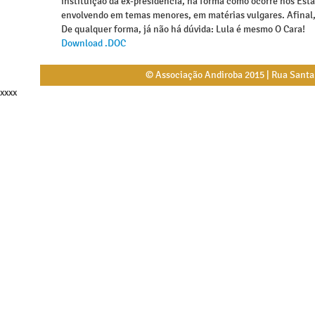
instituição da ex-presidência, na forma como ocorre nos Esta
envolvendo em temas menores, em matérias vulgares. Afinal,
De qualquer forma, já não há dúvida: Lula é mesmo O Cara!
Download .DOC
© Associação Andiroba 2015 | Rua Santa L
xxxx