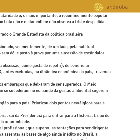
pularidade e, o mais importante, o reconhecimento popular
o Lula não é melancólico: não observa a triste despedida
ado o Grande Estadista da política brasileira
ssionado, veementemente, de um lado, pela habitual
o sem dó, e posto à prova por uma sucessão de escândalos,
u obsessão, como gosta de repetir), de beneficiar
D, antes excluídas, na dinâmica econômica do país, trazendo-
los embaraços que deixaram de ser superados. O Meio
s que se sucederam no comando da gestão ambiental sugerem
ião para o país. Priorizou dois pontos nevrálgicos para a
a, sai da Presidência para entrar para a História. E não do
ado unanimidade.
profissional; que superou as tentações para ser dirigente
 assentar as bases de algo ainda inédito no Brasil: a