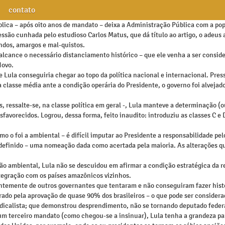
contato
ública – após oito anos de mandato – deixa a Administração Pública com a po
são cunhada pelo estudioso Carlos Matus, que dá título ao artigo, o adeus a
undos, amargos e mal-quistos.
alcance o necessário distanciamento histórico – que ele venha a ser consider
Novo.
e Lula conseguiria chegar ao topo da política nacional e internacional. Pre
 classe média ante a condição operária do Presidente, o governo foi alvejad
s, ressalte-se, na classe política em geral -, Lula manteve a determinação (o
avorecidos. Logrou, dessa forma, feito inaudito: introduziu as classes C e 
 o foi a ambiental – é difícil imputar ao Presidente a responsabilidade pe
nte definido – uma nomeação dada como acertada pela maioria. As alteraçõe
o ambiental, Lula não se descuidou em afirmar a condição estratégica da reg
ntegração com os países amazônicos vizinhos.
ntemente de outros governantes que tentaram e não conseguiram fazer históri
ado pela aprovação de quase 90% dos brasileiros – o que pode ser consider
calista; que demonstrou desprendimento, não se tornando deputado federal 
 um terceiro mandato (como chegou-se a insinuar), Lula tenha a grandeza para