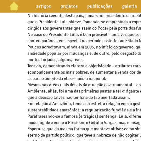
artigos
projetos
publicações
galeria
Na história recente deste país, jamais um presidente da rep
que o Presidente Lula obteve. Tomando-se emprestada a expres
dirigida aos governantes que saem do Poder pela porta dos f
No caso do Presidente Lula, é bem provável – uma vez que se 
contemporânea, em especial no período posterior ao Estado 
Poucos acreditavam, ainda em 2003, no início do governo, qu
ansiedade popular por mudanças e, de outro, pelo desgosto da
muitos forjados, alguns, reais.
Todavia, demonstrando clareza e objetividade – atributos raro
economicamente os mais pobres, de aumentar a renda dos desf
as para o âmbito da classe média nacional.
Mesmo nas áreas mais débeis da atuação governamental – como
Ambiente, aliás, foi uma das primeiras pastas a ter dirige
que a decisão talvez não tenha sido tão acertada assim.
Em relação à Amazônia, tema sob estreita relação com a gestã
sustentabilidade amazônica: a regularização fundiária e a i
Parafraseando-se a famosa (e trágica) sentença, Lula, difere
modo lúgubre como o Presidente Getúlio Vargas, mas consagr
Espera-se que da mesma forma que manteve altivez como sindi
eterno de partido político; que teve a nobreza de não cogitar