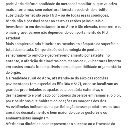
pode vir da disfuncionalidade do mercado imobiliário, que valoriza
mais a terra nua, sem cobertura florestal; pode vir do crédito
subsidiado fornecido pelo FNO – ou de todas essas condições.
Ainda não é possível saber ao certo as razões pelas quais o
investimento em desmatamento no Acre é tão elevado, recorrente e,
o mais grave, parece não depender do comportamento do PIB
estadual.
Mais complexo ainda é incluir os roçados no cômputo da superfície
total desmatada. O Inpe dispõe de tecnologia de ponta em
sensoriamento remoto e georreferenciamento por satélite, no
entanto, a aferição de clareiras com menos de 6,25 hectares importa
em custos anuais incompatíveis com a disponibilidade orçamentária
do órgão.
Na realidade rural do Acre, afastando-se do eixo das rodovias
pavimentadas (em especial as BRs 364 e 317), onde se localizam as
grandes propriedades ocupadas pela pecuária extensiva, o
desmatamento é praticado por colonos dispersos em ramais e, o pior,
por ribeirinhos que habitam colocações às margens dos rios.
As evidências indicam que a participação desses produtores na taxa
anual de desmatamento é bem maior do que os gestores e os
ambientalistas imaginam.
Aferir essa dinâmica pode representar o sucesso ou o fracasso da