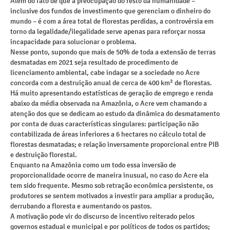
Além do fato de que a preocupação do resto da humanidade –
inclusive dos fundos de investimento que gerenciam o dinheiro do
mundo – é com a área total de florestas perdidas, a controvérsia em
torno da legalidade/ilegalidade serve apenas para reforçar nossa
incapacidade para solucionar o problema.
Nesse ponto, supondo que mais de 50% de toda a extensão de terras
desmatadas em 2021 seja resultado de procedimento de
licenciamento ambiental, cabe indagar se a sociedade no Acre
concorda com a destruição anual de cerca de 400 km² de florestas.
Há muito apresentando estatísticas de geração de emprego e renda
abaixo da média observada na Amazônia, o Acre vem chamando a
atenção dos que se dedicam ao estudo da dinâmica do desmatamento
por conta de duas características singulares: participação não
contabilizada de áreas inferiores a 6 hectares no cálculo total de
florestas desmatadas; e relação inversamente proporcional entre PIB
e destruição florestal.
Enquanto na Amazônia como um todo essa inversão de
proporcionalidade ocorre de maneira inusual, no caso do Acre ela
tem sido frequente. Mesmo sob retração econômica persistente, os
produtores se sentem motivados a investir para ampliar a produção,
derrubando a floresta e aumentando os pastos.
A motivação pode vir do discurso de incentivo reiterado pelos
governos estadual e municipal e por políticos de todos os partidos;