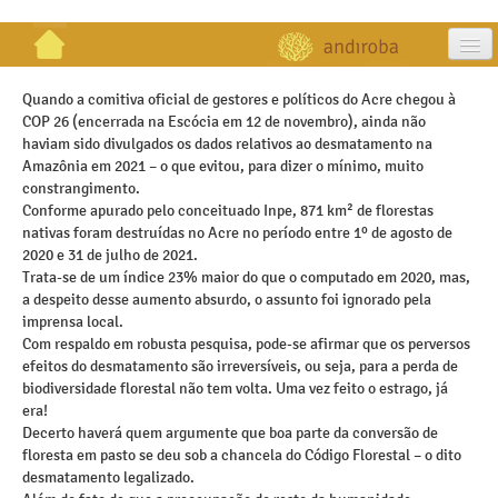
artigos
Quando a comitiva oficial de gestores e políticos do Acre chegou à
COP 26 (encerrada na Escócia em 12 de novembro), ainda não
projetos
haviam sido divulgados os dados relativos ao desmatamento na
Amazônia em 2021 – o que evitou, para dizer o mínimo, muito
publicações
constrangimento.
Conforme apurado pelo conceituado Inpe, 871 km² de florestas
galeria
nativas foram destruídas no Acre no período entre 1º de agosto de
2020 e 31 de julho de 2021.
contato
Trata-se de um índice 23% maior do que o computado em 2020, mas,
a despeito desse aumento absurdo, o assunto foi ignorado pela
imprensa local.
Com respaldo em robusta pesquisa, pode-se afirmar que os perversos
efeitos do desmatamento são irreversíveis, ou seja, para a perda de
biodiversidade florestal não tem volta. Uma vez feito o estrago, já
era!
Decerto haverá quem argumente que boa parte da conversão de
floresta em pasto se deu sob a chancela do Código Florestal – o dito
desmatamento legalizado.