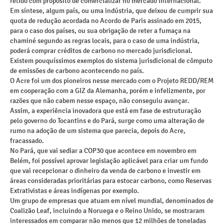
retido com propósito de comercializar no mercado internacional.
Em síntese, algum país, ou uma indústria, que deixou de cumprir sua
quota de redução acordada no Acordo de Paris assinado em 2015,
para o caso dos países, ou sua obrigação de reter a fumaça na
chaminé segundo as regras locais, para o caso de uma indústria,
poderá comprar créditos de carbono no mercado jurisdicional.
Existem pouquíssimos exemplos do sistema jurisdicional de cômputo
de emissões de carbono acontecendo no país.
O Acre foi um dos pioneiros nesse mercado com o Projeto REDD/REM
em cooperação com a GIZ da Alemanha, porém e infelizmente, por
razões que não cabem nesse espaço, não conseguiu avançar.
Assim, a experiência inovadora que está em fase de estruturação
pelo governo do Tocantins e do Pará, surge como uma alteração de
rumo na adoção de um sistema que parecia, depois do Acre,
fracassado.
No Pará, que vai sediar a COP30 que acontece em novembro em
Belém, foi possível aprovar legislação aplicável para criar um fundo
que vai recepcionar o dinheiro da venda de carbono e investir em
áreas consideradas prioritárias para estocar carbono, como Reservas
Extrativistas e áreas indígenas por exemplo.
Um grupo de empresas que atuam em nível mundial, denominados de
Coalizão Leaf, incluindo a Noruega e o Reino Unido, se mostraram
interessados em comparar não menos que 12 milhões de toneladas