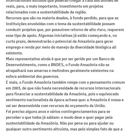
internacionais vultosos que poderão chegar à casa dos bilhões de
reais, para, o mais importante, investimento em projetos
relacionados com a sustentabilidade da região.
Recursos que são na maioria doados, à fundo perdido, para que as
instituições envolvidas com o tema da sustentabilidade possam
conduzir projetos que, por possuírem retorno de alto risco, requerem
esse tipo de apoio. Algumas iniciativas já estão começando e, no
curto prazo, demonstrarão o potencial da Amazônia para gerar
emprego e renda por meio do manejo da diversidade biológica ali
existente.
Mais representativo ainda é que por ser gerido por um Banco de
Desenvolvimento, como o BNDES, o Fundo Amazônia não se
atrapalhará nas amarras e melindres geralmente existentes na
esfera ambiental dos governos.
E mais, o Fundo Amazônia também rompe com o pensamento comum
em 2003, de que não havia necessidade de recursos internacionais
para financiar a sustentabilidade da Amazônia, pois o equivocado
sentimento nacionalista da época achava que: a Amazônia é nossa e
vai ser desenvolvida com recursos do orçamento da União.
Foi preciso alguns anos e vários contingenciamentos para se
perceber o que todos já sabiam: o mudo deve e quer pagar pela
sustentabilidade da Amazônia. Não por pena ou para ajudar ou
qualquer outro sentimento altruísta, mas pelo simples fato de que a