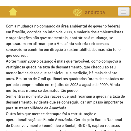
artigos
Com a mudança no comando da área ambiental do governo federal
em Brasília, ocorrida no início de 2008, a maioria dos ambientalistas
projetos
e organizações não governamentais, contrários à mudança, se
apressaram em afirmar que a Amazônia sofreria retrocessos
publicações
sensíveis no caminho em direção à sustentabilidade, mas não foi o
que ocorreu.
galeria
Ao terminar 2009 o balanço é mais que favorável, como comprova a
vertiginosa queda na taxa de desmatamento, que chegou ao seu
contato
menor índice desde que se iniciou sua medição, há mais de vinte
anos. Em torno de 7 mil quilômetros quadrados foram desmatados no
período compreendido entre julho de 2008 a agosto de 2009. Ainda
muito, mas nunca se desmatou tão pouco.
Sem entrar no mérito das razões que justificariam a queda na taxa de
desmatamento, evidente que se conseguiu dar um passo importante
para sustentabilidade da Amazônia.
Outro fato que merece destaque foi a estruturação e
operacionalização do Fundo Amazônia. Gerido pelo Banco Nacional
de Desenvolvimento Econômico e Social, BNDES, captou recursos