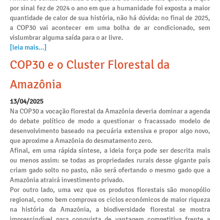
por sinal fez de 2024 o ano em que a humanidade foi exposta a maior
quantidade de calor de sua história, não há dúvida: no final de 2025,
a COP30 vai acontecer em uma bolha de ar condicionado, sem
vislumbrar alguma saída para o ar livre.
[leia mais...]
COP30 e o Cluster Florestal da
Amazônia
13/04/2025
Na COP30 a vocação florestal da Amazônia deveria dominar a agenda
do debate político de modo a questionar o fracassado modelo de
desenvolvimento baseado na pecuária extensiva e propor algo novo,
que aproxime a Amazônia do desmatamento zero.
Afinal, em uma rápida síntese, a ideia força pode ser descrita mais
ou menos assim: se todas as propriedades rurais desse gigante país
criam gado solto no pasto, não será ofertando o mesmo gado que a
Amazônia atrairá investimento privado.
Por outro lado, uma vez que os produtos florestais são monopólio
regional, como bem comprova os ciclos econômicos de maior riqueza
na história da Amazônia, a biodiversidade florestal se mostra
imprescindível para conquista de vantagem competitiva frente a