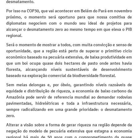
desmatamento.
Por isso na COP30, que vai acontecer em Belém do Pará em novembro
próximo, o momento será oportuno para que nossa comitiva de
diplomatas negociem com o mundo seu ideal de projetos para
alcançar o desmatamento zero ao mesmo tempo em que eleva o PIB
regional.
Será o momento de mostrar a todos, com muita convicção e senso de
oportunidade, que a região está perto de superar o primitivo ciclo
econômico baseado na pecuária extensiva, de baixa produtividade em
que um boi ocupa quase dois hectares de pasto onde antes havia
floresta, alcançando níveis sustentáveis de desenvolvimento
baseado na exploração comercial da biodiversidade florestal.
Sem meias delongas e, por óbvio, garantindo níveis razoáveis de
equidade e distribuição de riqueza, a economia de baixo carbono da
Amazônia pode servir de referencia mundial ao demandar rodovias
pavimentadas, hidrelétricas e toda a infraestrutura necessária,
sempre radicalizando em uma grande prioridade: o desmatamento
zero.
Alterar a visão sobre a forma de gerar riqueza na região depende da
negação do modelo de pecuária extensiva que estagna a economia
regional há mais de 50 anos com o comprometimento da quase