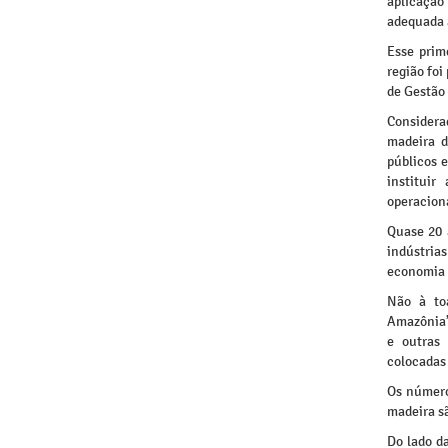
aplicação 
adequada 
Esse prim
região foi
de Gestão 
Considerad
madeira d
públicos 
instituir
operacion
Quase 20 
indústria
economia f
Não à toa
Amazônia” 
e outras 
colocadas 
Os número
madeira s
Do lado d