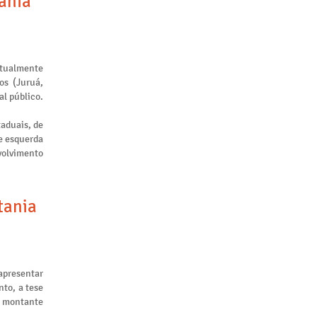
tania
atualmente
os (Juruá,
al público.
taduais, de
de esquerda
nvolvimento
tania
apresentar
to, a tese
m montante