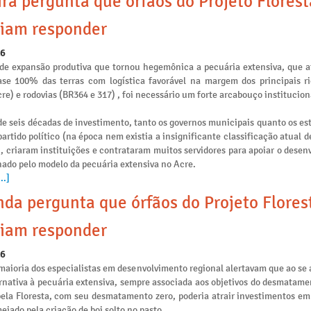
ira pergunta que órfãos do Projeto Flores
iam responder
26
de expansão produtiva que tornou hegemônica a pecuária extensiva, que 
se 100% das terras com logística favorável na margem dos principais ri
re) e rodovias (BR364 e 317) , foi necessário um forte arcabouço institucion
e seis décadas de investimento, tanto os governos municipais quanto os es
artido político (na época nem existia a insignificante classificação atual 
), criaram instituições e contrataram muitos servidores para apoiar o dese
nado pelo modelo da pecuária extensiva no Acre.
..]
da pergunta que órfãos do Projeto Flores
iam responder
26
maioria dos especialistas em desenvolvimento regional alertavam que ao se 
rnativa à pecuária extensiva, sempre associada aos objetivos do desmatamen
pela Floresta, com seu desmatamento zero, poderia atrair investimentos e
ejado pela criação de boi solto no pasto.