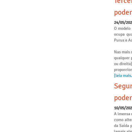
Terce
poder
24/05/20
O modelo 
ocupa qua
Purus e Ac
Nas mais d
qualquer p
ou direita
proporcio
[leia mais.
Segun
poder
10/05/20
A imensa 
como alte
da Saída 
jamais alm