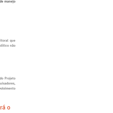
 de manejo
itoral que
lítico não
 do Projeto
uisadores,
volvimento
rá o