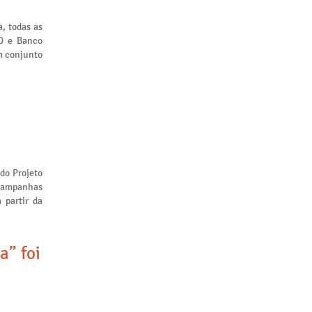
, todas as
ID e Banco
m conjunto
 do Projeto
 campanhas
 partir da
a” foi