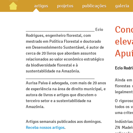
artigos
projetos
publicações
galeria
Conc
_________________________________ Ecio
Rodrigues, engenheiro florestal, com
elev
mestrado em Política Florestal e doutorado
em Desenvolvimento Sustentável, é autor de
Apu
cerca de 20 livros que abordam assuntos
relacionados ao valor econômico estratégico
da biodiversidade florestal e à
Ecio Rodr
sustentabilidade na Amazônia.
_________________________________
Ainda em 
Aurisa Paiva é advogada, com mais de 20 anos
florestas
de experiência na área de direito municipal, e
legalment
autora de livros e artigos que discutem o
terceiro setor e a sustentabilidade na
O rigoros
Amazônia.
todos os 
uma criter
Artigos semanais publicados aos domingos.
Indústrias
Receba nossos artigos
.
ZN Madeir