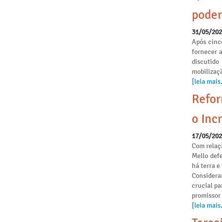
poder
31/05/20
Após cinc
fornecer 
discutido
mobilizaçã
[leia mais.
Refor
o Incr
17/05/20
Com relaçã
Mello def
há terra 
Considera
crucial pa
promissor
[leia mais.