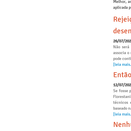
Melhor, a
aplicada p
Rejei
desen
26/07/20
Não será 
associa o
pode conti
[leia mais.
Então
12/07/20
Se fosse p
Florestan
técnicos 
baseado n
[leia mais.
Nenhu