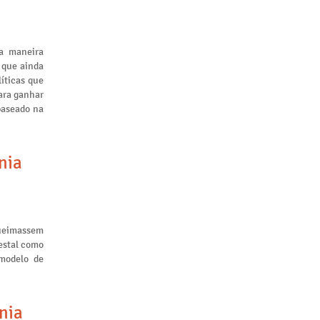
a maneira
 que ainda
líticas que
ara ganhar
baseado na
nia
queimassem
restal como
 modelo de
nia