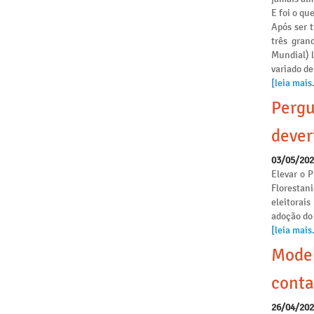
E foi o qu
Após ser 
três gran
Mundial) 
variado de
[leia mais.
Pergu
dever
03/05/20
Elevar o P
Florestan
eleitorai
adoção do
[leia mais.
Model
conta
26/04/20