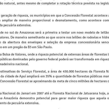
ão natural, antes mesmo de completar a rotação técnica prevista na legisl
a geração de riqueza, os municípios em que a Concessão Florestal acontec
m ampliar de maneira proporcional o desmatamento, como acontece com
da pecuária extensiva.
ade no sul do Amazonas será a primeira a testar um novo modelo de leilão
alores. De maneira semelhante ao que ocorre nos leilões de rodovias e hidre
o da abertura dos envelopes e seleção da empresa concessionária venc
do em um pregão da B3 em São Paulo.
na Bolsa de Valores, onde a riqueza potencial de extensas áreas de florestas 
públicas dominadas pelo governo federal poderá ser transformada em riquez
madeireira nacional.
stimativas do Serviço Florestal, a área de 450.000 hectares da Floresta N
 da cidade de Apuí ampliará em 35% a quantidade de florestas públicas ma
 Concessão Florestal se aproximando da meta de cinco milhões de hectares 
ta Nacional do Jamari em 2007 até a Floresta Nacional de Jatuarana hoje, 
 na Amazônia demonstra potencial para gerar maior riqueza que aquela o
nto da pecuária extensiva.