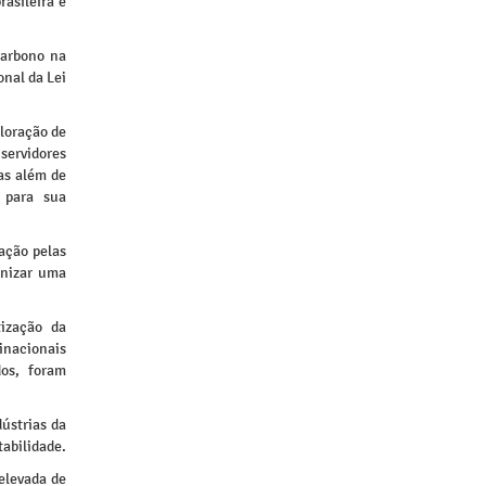
rasileira e
carbono na
onal da Lei
ploração de
servidores
as além de
o para sua
ação pelas
anizar uma
tização da
tinacionais
dos, foram
ústrias da
abilidade.
elevada de