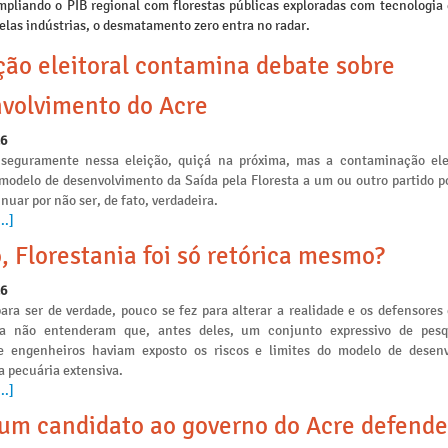
mpliando o PIB regional com florestas públicas exploradas com tecnologia
elas indústrias, o desmatamento zero entra no radar.
ção eleitoral contamina debate sobre
volvimento do Acre
26
seguramente nessa eleição, quiçá na próxima, mas a contaminação ele
 modelo de desenvolvimento da Saída pela Floresta a um ou outro partido po
nuar por não ser, de fato, verdadeira.
..]
, Florestania foi só retórica mesmo?
26
ara ser de verdade, pouco se fez para alterar a realidade e os defensores
ia não entenderam que, antes deles, um conjunto expressivo de pesq
e engenheiros haviam exposto os riscos e limites do modelo de desen
a pecuária extensiva.
..]
m candidato ao governo do Acre defende