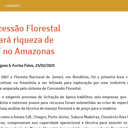
contato
essão Florestal
ará riqueza de
í no Amazonas
igues & Aurisa Paiva, 23/02/2025
2007 a Floresta Nacional do Jamari, em Rondônia, foi a primeira área c
 nativas na Amazônia a ser leiloada para exploração por uma indústria 
e amparada pelo sistema de Concessão Florestal.
o e exigente processo de licitação da época habilitou seis empresas que 
vários e extensos prazos para recursos foram submetidas ao crivo de especi
iosa análise da técnica de manejo florestal e de preço para a madeira.
 como a Amata S/A, Civagro, Porto Júnior, Sakura Madeiras, Consórcio Alex
as, comprovaram sua capacidade operacional e técnica para assumir os