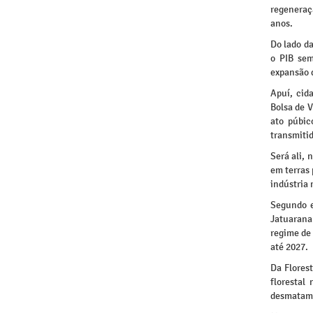
regeneraç
anos.
Do lado d
o PIB se
expansão 
Apuí, cid
Bolsa de V
ato púbic
transmiti
Será ali, 
em terras 
indústria 
Segundo e
Jatuarana
regime de
até 2027.
Da Flores
florestal
desmatame