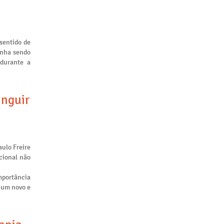
sentido de
inha sendo
 durante a
inguir
aulo Freire
cional não
mportância
m um novo e