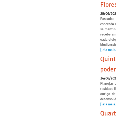
Flore
28/06/20
Passados
esperada 
se mantinh
receberam
cada elei
biodivers
[leia mais.
Quint
poder
14/06/20
Planejar 
resíduos f
ouriço de
desenvolvi
[leia mais.
Quart