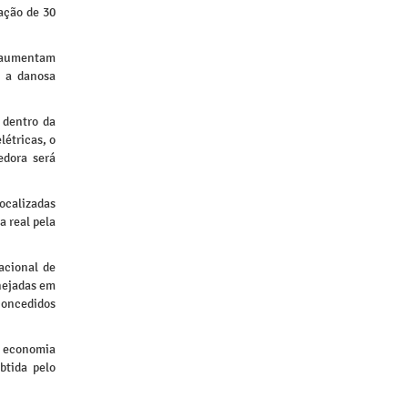
ação de 30
e aumentam
 a danosa
 dentro da
létricas, o
edora será
localizadas
a real pela
acional de
nejadas em
concedidos
a economia
btida pelo