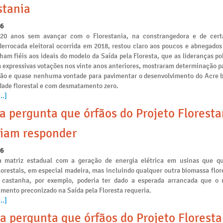
stania
26
 20 anos sem avançar com o Florestania, na constrangedora e de cert
derrocada eleitoral ocorrida em 2018, restou claro aos poucos e abnegados
am fiéis aos ideais do modelo da Saída pela Floresta, que as lideranças po
 expressivas votações nos vinte anos anteriores, mostraram determinação p
ção e quase nenhuma vontade para pavimentar o desenvolvimento do Acre 
idade florestal e com desmatamento zero.
..]
a pergunta que órfãos do Projeto Floresta
iam responder
26
a matriz estadual com a geração de energia elétrica em usinas que 
lorestais, em especial madeira, mas incluindo qualquer outra biomassa flo
 castanha, por exemplo, poderia ter dado a esperada arrancada que o
mento preconizado na Saída pela Floresta requeria.
..]
a pergunta que órfãos do Projeto Floresta