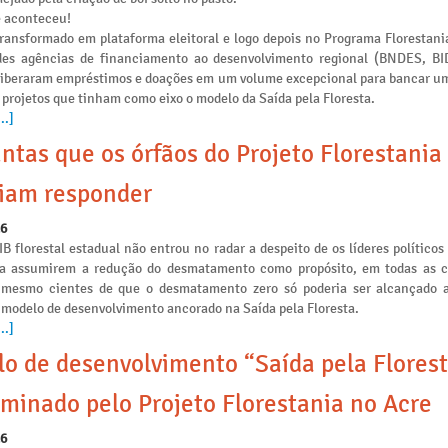
e aconteceu!
transformado em plataforma eleitoral e logo depois no Programa Florestania
des agências de financiamento ao desenvolvimento regional (BNDES, B
liberaram empréstimos e doações em um volume excepcional para bancar u
 projetos que tinham como eixo o modelo da Saída pela Floresta.
..]
ntas que os órfãos do Projeto Florestania
iam responder
26
IB florestal estadual não entrou no radar a despeito de os líderes políticos
ia assumirem a redução do desmatamento como propósito, em todas as
s mesmo cientes de que o desmatamento zero só poderia ser alcançado a
 modelo de desenvolvimento ancorado na Saída pela Floresta.
..]
o de desenvolvimento “Saída pela Florest
minado pelo Projeto Florestania no Acre
26