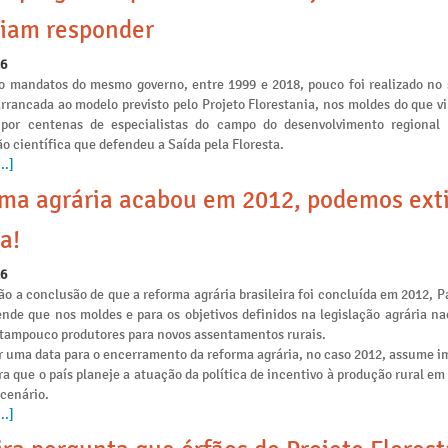
iam responder
26
o mandatos do mesmo governo, entre 1999 e 2018, pouco foi realizado no 
arrancada ao modelo previsto pelo Projeto Florestania, nos moldes do que v
 por centenas de especialistas do campo do desenvolvimento regional
o científica que defendeu a Saída pela Floresta.
..]
ma agrária acabou em 2012, podemos ext
a!
26
o a conclusão de que a reforma agrária brasileira foi concluída em 2012, P
ende que nos moldes e para os objetivos definidos na legislação agrária na
e tampouco produtores para novos assentamentos rurais.
r uma data para o encerramento da reforma agrária, no caso 2012, assume i
ra que o país planeje a atuação da política de incentivo à produção rural e
 cenário.
..]