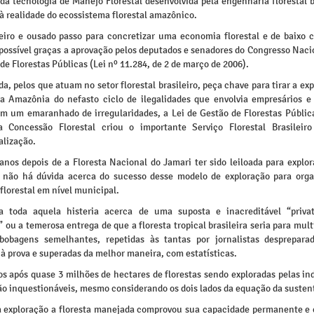
da tecnologia de Manejo Florestal desenvolvida pela engenharia florestal b
à realidade do ecossistema florestal amazônico.
eiro e ousado passo para concretizar uma economia florestal e de baixo 
 possível graças a aprovação pelos deputados e senadores do Congresso Naci
de Florestas Públicas (Lei nº 11.284, de 2 de março de 2006).
a, pelos que atuam no setor florestal brasileiro, peça chave para tirar a ex
a Amazônia do nefasto ciclo de ilegalidades que envolvia empresários e 
em um emaranhado de irregularidades, a Lei de Gestão de Florestas Públic
 a Concessão Florestal criou o importante Serviço Florestal Brasileir
alização.
anos depois de a Floresta Nacional do Jamari ter sido leiloada para explor
s não há dúvida acerca do sucesso desse modelo de exploração para org
lorestal em nível municipal.
 toda aquela histeria acerca de uma suposta e inacreditável “priva
ou a temerosa entrega de que a floresta tropical brasileira seria para mul
bobagens semelhantes, repetidas às tantas por jornalistas desprepara
à prova e superadas da melhor maneira, com estatísticas.
s após quase 3 milhões de hectares de florestas sendo exploradas pelas ind
ão inquestionáveis, mesmo considerando os dois lados da equação da sustent
a exploração a floresta manejada comprovou sua capacidade permanente e 