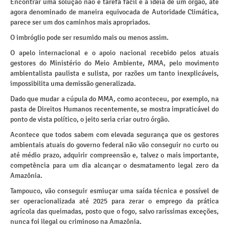
Encontrar uma solução não é tarefa fácil e a ideia de um órgão, até
agora denominado de maneira equivocada de Autoridade Climática,
parece ser um dos caminhos mais apropriados.
O imbróglio pode ser resumido mais ou menos assim.
O apelo internacional e o apoio nacional recebido pelos atuais
gestores do Ministério do Meio Ambiente, MMA, pelo movimento
ambientalista paulista e sulista, por razões um tanto inexplicáveis,
impossibilita uma demissão generalizada.
Dado que mudar a cúpula do MMA, como aconteceu, por exemplo, na
pasta de Direitos Humanos recentemente, se mostra impraticável do
ponto de vista político, o jeito seria criar outro órgão.
Acontece que todos sabem com elevada segurança que os gestores
ambientais atuais do governo federal não vão conseguir no curto ou
até médio prazo, adquirir compreensão e, talvez o mais importante,
competência para um dia alcançar o desmatamento legal zero da
Amazônia.
Tampouco, vão conseguir esmiuçar uma saída técnica e possível de
ser operacionalizada até 2025 para zerar o emprego da prática
agrícola das queimadas, posto que o fogo, salvo raríssimas exceções,
nunca foi ilegal ou criminoso na Amazônia.