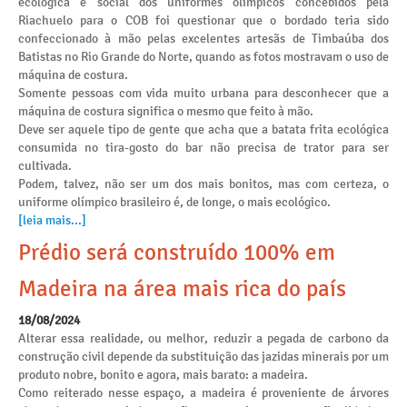
ecológica e social dos uniformes olímpicos concebidos pela
Riachuelo para o COB foi questionar que o bordado teria sido
confeccionado à mão pelas excelentes artesãs de Timbaúba dos
Batistas no Rio Grande do Norte, quando as fotos mostravam o uso de
máquina de costura.
Somente pessoas com vida muito urbana para desconhecer que a
máquina de costura significa o mesmo que feito à mão.
Deve ser aquele tipo de gente que acha que a batata frita ecológica
consumida no tira-gosto do bar não precisa de trator para ser
cultivada.
Podem, talvez, não ser um dos mais bonitos, mas com certeza, o
uniforme olímpico brasileiro é, de longe, o mais ecológico.
[leia mais...]
Prédio será construído 100% em
Madeira na área mais rica do país
18/08/2024
Alterar essa realidade, ou melhor, reduzir a pegada de carbono da
construção civil depende da substituição das jazidas minerais por um
produto nobre, bonito e agora, mais barato: a madeira.
Como reiterado nesse espaço, a madeira é proveniente de árvores