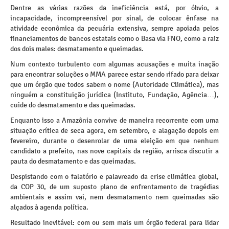
Dentre as várias razões da ineficiência está, por óbvio, a
incapacidade, incompreensível por sinal, de colocar ênfase na
atividade econômica da pecuária extensiva, sempre apoiada pelos
financiamentos de bancos estatais como o Basa via FNO, como a raiz
dos dois males: desmatamento e queimadas.
Num contexto turbulento com algumas acusações e muita inação
para encontrar soluções o MMA parece estar sendo rifado para deixar
que um órgão que todos sabem o nome (Autoridade Climática), mas
ninguém a constituição jurídica (Instituto, Fundação, Agência…),
cuide do desmatamento e das queimadas.
Enquanto isso a Amazônia convive de maneira recorrente com uma
situação crítica de seca agora, em setembro, e alagação depois em
fevereiro, durante o desenrolar de uma eleição em que nenhum
candidato a prefeito, nas nove capitais da região, arrisca discutir a
pauta do desmatamento e das queimadas.
Despistando com o falatório e palavreado da crise climática global,
da COP 30, de um suposto plano de enfrentamento de tragédias
ambientais e assim vai, nem desmatamento nem queimadas são
alçados à agenda política.
Resultado inevitável: com ou sem mais um órgão federal para lidar