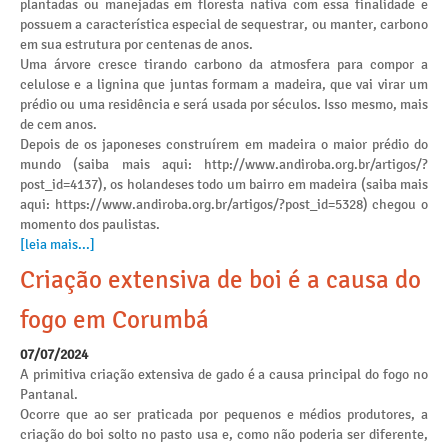
plantadas ou manejadas em floresta nativa com essa finalidade e
possuem a característica especial de sequestrar, ou manter, carbono
em sua estrutura por centenas de anos.
Uma árvore cresce tirando carbono da atmosfera para compor a
celulose e a lignina que juntas formam a madeira, que vai virar um
prédio ou uma residência e será usada por séculos. Isso mesmo, mais
de cem anos.
Depois de os japoneses construírem em madeira o maior prédio do
mundo (saiba mais aqui: http://www.andiroba.org.br/artigos/?
post_id=4137), os holandeses todo um bairro em madeira (saiba mais
aqui: https://www.andiroba.org.br/artigos/?post_id=5328) chegou o
momento dos paulistas.
[leia mais...]
Criação extensiva de boi é a causa do
fogo em Corumbá
07/07/2024
A primitiva criação extensiva de gado é a causa principal do fogo no
Pantanal.
Ocorre que ao ser praticada por pequenos e médios produtores, a
criação do boi solto no pasto usa e, como não poderia ser diferente,