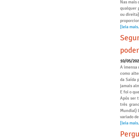
Nas mais d
qualquer p
ou direita
proporcio
[leia mais.
Segun
poder
10/05/20
A imensa 
como alte
da Saída 
jamais alm
E foi o qu
Após ser 
três gran
Mundial) 
variado de
[leia mais.
Pergu