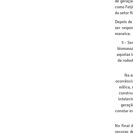
de geração
como Feijó
do setor f
Depois de
ser respo
maneira:
5 – Se
biomassa
aquelas l
da rodov
Na a
ocorrência
eólica,
construç
intelect
geraçã
constar e
No final 
recurso d