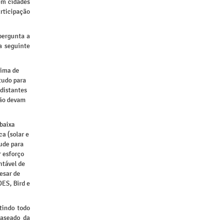
 em cidades
articipação
pergunta a
a seguinte
eima de
tudo para
 distantes
não devam
baixa
ca (solar e
ude para
r esforço
ntável de
esar de
ES, Bird e
tindo todo
baseado da