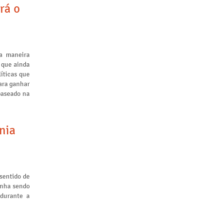
rá o
a maneira
 que ainda
líticas que
ara ganhar
baseado na
nia
sentido de
inha sendo
 durante a