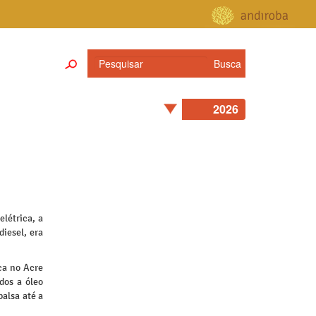
létrica, a
diesel, era
ca no Acre
dos a óleo
alsa até a