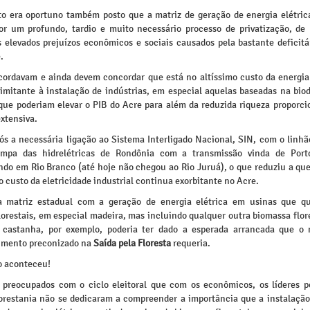
 era oportuno também posto que a matriz de geração de energia elétric
or um profundo, tardio e muito necessário processo de privatização, de
s elevados prejuízos econômicos e sociais causados pela bastante deficitár
.
cordavam e ainda devem concordar que está no altíssimo custo da energia 
limitante à instalação de indústrias, em especial aquelas baseadas na bio
, que poderiam elevar o PIB do Acre para além da reduzida riqueza proporci
xtensiva.
s a necessária ligação ao Sistema Interligado Nacional, SIN, com o linhã
limpa das hidrelétricas de Rondônia com a transmissão vinda de Port
ndo em Rio Branco (até hoje não chegou ao Rio Juruá), o que reduziu a que
 o custo da eletricidade industrial continua exorbitante no Acre.
a matriz estadual com a geração de energia elétrica em usinas que 
lorestais, em especial madeira, mas incluindo qualquer outra biomassa flo
 castanha, por exemplo, poderia ter dado a esperada arrancada que o
imento preconizado na
Saída pela Floresta
requeria.
o aconteceu!
preocupados com o ciclo eleitoral que com os econômicos, os líderes po
lorestania não se dedicaram a compreender a importância que a instalação