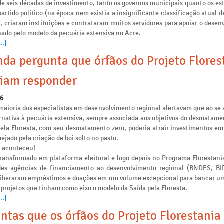
e seis décadas de investimento, tanto os governos municipais quanto os es
artido político (na época nem existia a insignificante classificação atual 
), criaram instituições e contrataram muitos servidores para apoiar o dese
nado pelo modelo da pecuária extensiva no Acre.
..]
da pergunta que órfãos do Projeto Flores
iam responder
26
maioria dos especialistas em desenvolvimento regional alertavam que ao se 
rnativa à pecuária extensiva, sempre associada aos objetivos do desmatamen
pela Floresta, com seu desmatamento zero, poderia atrair investimentos e
ejado pela criação de boi solto no pasto.
e aconteceu!
transformado em plataforma eleitoral e logo depois no Programa Florestania
des agências de financiamento ao desenvolvimento regional (BNDES, B
liberaram empréstimos e doações em um volume excepcional para bancar u
 projetos que tinham como eixo o modelo da Saída pela Floresta.
..]
ntas que os órfãos do Projeto Florestania