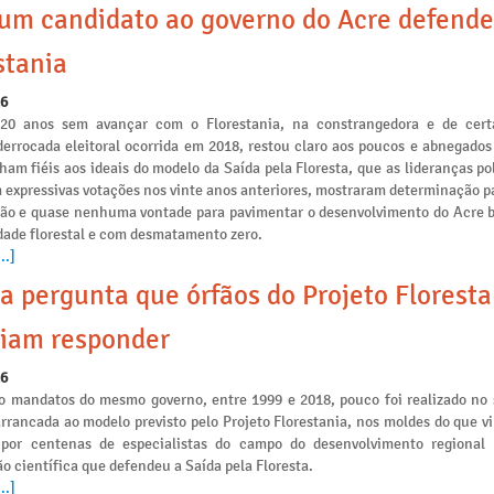
m candidato ao governo do Acre defende
stania
26
 20 anos sem avançar com o Florestania, na constrangedora e de cert
derrocada eleitoral ocorrida em 2018, restou claro aos poucos e abnegados
am fiéis aos ideais do modelo da Saída pela Floresta, que as lideranças po
 expressivas votações nos vinte anos anteriores, mostraram determinação p
ção e quase nenhuma vontade para pavimentar o desenvolvimento do Acre 
idade florestal e com desmatamento zero.
..]
a pergunta que órfãos do Projeto Floresta
iam responder
26
o mandatos do mesmo governo, entre 1999 e 2018, pouco foi realizado no 
arrancada ao modelo previsto pelo Projeto Florestania, nos moldes do que v
 por centenas de especialistas do campo do desenvolvimento regional
o científica que defendeu a Saída pela Floresta.
..]