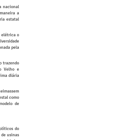
a nacional
 maneira a
ia estatal
elétrica o
diversidade
onada pela
o trazendo
o Velho e
ima diária
queimassem
restal como
 modelo de
líticos do
 de usinas