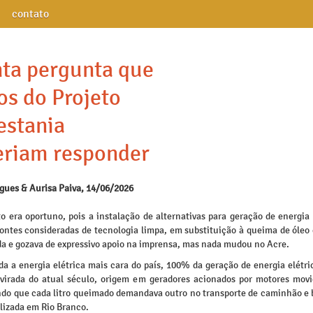
contato
ta pergunta que
os do Projeto
estania
eriam responder
igues & Aurisa Paiva, 14/06/2026
 era oportuno, pois a instalação de alternativas para geração de energia e
fontes consideradas de tecnologia limpa, em substituição à queima de óleo 
da e gozava de expressivo apoio na imprensa, mas nada mudou no Acre.
da a energia elétrica mais cara do país, 100% da geração de energia elétri
 virada do atual século, origem em geradores acionados por motores movi
endo que cada litro queimado demandava outro no transporte de caminhão e b
lizada em Rio Branco.