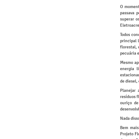
O momento
passava p
superar o
Eletroacre
Todos con
principal 
florestal
pecuária e
Mesmo apó
energia 
estaciona
de diesel,
Planejar 
resíduos f
ouriço de
desenvolv
Nada diss
Bem mais 
Projeto F