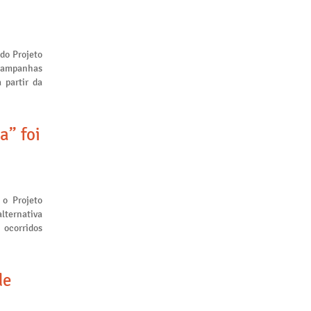
 do Projeto
 campanhas
 partir da
a” foi
 o Projeto
lternativa
 ocorridos
de