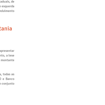
taduais, de
de esquerda
nvolvimento
tania
apresentar
to, a tese
m montante
, todas as
ID e Banco
m conjunto