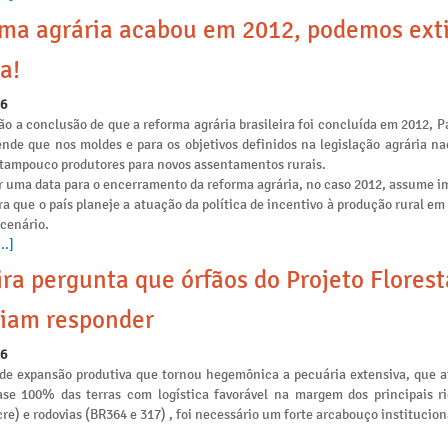
ma agrária acabou em 2012, podemos ext
a!
26
o a conclusão de que a reforma agrária brasileira foi concluída em 2012, P
ende que nos moldes e para os objetivos definidos na legislação agrária na
e tampouco produtores para novos assentamentos rurais.
r uma data para o encerramento da reforma agrária, no caso 2012, assume i
ra que o país planeje a atuação da política de incentivo à produção rural e
 cenário.
..]
ira pergunta que órfãos do Projeto Flores
iam responder
26
de expansão produtiva que tornou hegemônica a pecuária extensiva, que 
se 100% das terras com logística favorável na margem dos principais ri
re) e rodovias (BR364 e 317) , foi necessário um forte arcabouço institucion