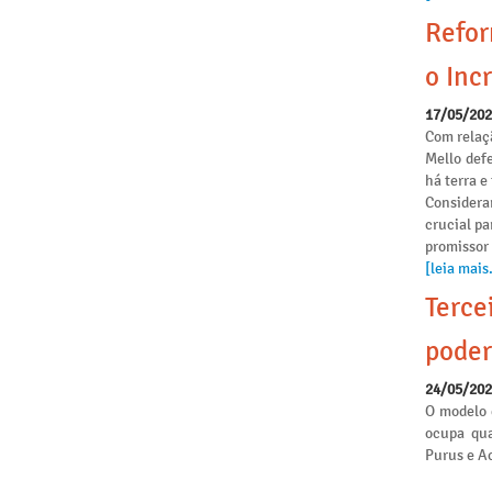
Refor
o Incr
17/05/20
Com relaçã
Mello def
há terra 
Considera
crucial pa
promissor
[leia mais.
Terce
poder
24/05/20
O modelo 
ocupa qua
Purus e Ac