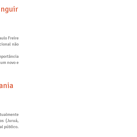
inguir
aulo Freire
cional não
mportância
m um novo e
tania
atualmente
os (Juruá,
al público.