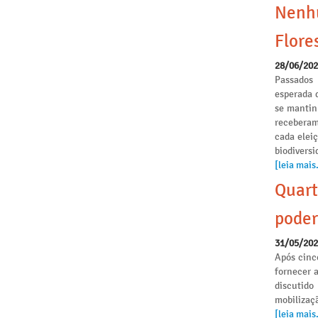
Nenhu
Flore
28/06/20
Passados
esperada 
se mantinh
receberam
cada elei
biodivers
[leia mais.
Quart
poder
31/05/20
Após cinc
fornecer 
discutido
mobilizaçã
[leia mais.