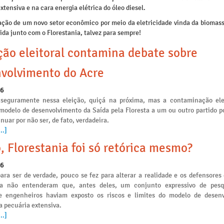
xtensiva e na cara energia elétrica do óleo diesel.
ação de um novo setor econômico por meio da eletricidade vinda da biomassa
ida junto com o Florestania, talvez para sempre!
ção eleitoral contamina debate sobre
volvimento do Acre
26
seguramente nessa eleição, quiçá na próxima, mas a contaminação ele
 modelo de desenvolvimento da Saída pela Floresta a um ou outro partido po
nuar por não ser, de fato, verdadeira.
..]
, Florestania foi só retórica mesmo?
26
ara ser de verdade, pouco se fez para alterar a realidade e os defensores
ia não entenderam que, antes deles, um conjunto expressivo de pesq
e engenheiros haviam exposto os riscos e limites do modelo de desen
a pecuária extensiva.
..]