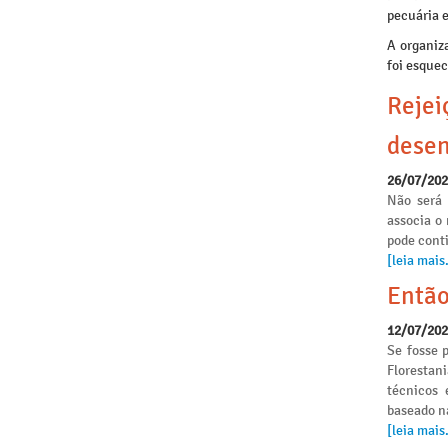
pecuária e
A organiz
foi esquec
Rejei
desen
26/07/20
Não será 
associa o
pode conti
[leia mais.
Então
12/07/20
Se fosse p
Florestan
técnicos 
baseado n
[leia mais.