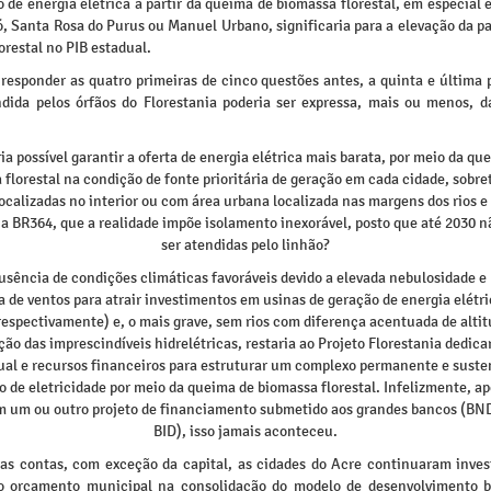
 de energia elétrica a partir da queima de biomassa florestal, em especial
, Santa Rosa do Purus ou Manuel Urbano, significaria para a elevação da p
lorestal no PIB estadual.
 responder as quatro primeiras de cinco questões antes, a quinta e última 
ndida pelos órfãos do Florestania poderia ser expressa, mais ou menos, d
ria possível garantir a oferta de energia elétrica mais barata, por meio da qu
 florestal na condição de fonte prioritária de geração em cada cidade, sobre
ocalizadas no interior ou com área urbana localizada nas margens dos rios e
ia BR364, que a realidade impõe isolamento inexorável, posto que até 2030 
ser atendidas pelo linhão?
usência de condições climáticas favoráveis devido a elevada nebulosidade e 
 de ventos para atrair investimentos em usinas de geração de energia elétri
 respectivamente) e, o mais grave, sem rios com diferença acentuada de altit
ão das imprescindíveis hidrelétricas, restaria ao Projeto Florestania dedica
ual e recursos financeiros para estruturar um complexo permanente e suste
o de eletricidade por meio da queima de biomassa florestal. Infelizmente, ap
m um ou outro projeto de financiamento submetido aos grandes bancos (BND
BID), isso jamais aconteceu.
das contas, com exceção da capital, as cidades do Acre continuaram inves
o orçamento municipal na consolidação do modelo de desenvolvimento 