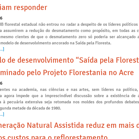
iam responder
26
IB florestal estadual não entrou no radar a despeito de os líderes políticos
ia assumirem a redução do desmatamento como propósito, em todas as
s mesmo cientes de que o desmatamento zero só poderia ser alcançado a
 modelo de desenvolvimento ancorado na Saída pela Floresta.
..]
o de desenvolvimento “Saída pela Florest
minado pelo Projeto Florestania no Acre
26
ntes na academia, nas ciências e nas artes, sem líderes na política,
ia agora impede que a imprescindível discussão sobre a existência de a
 à pecuária extensiva seja retomada nos moldes dos profundos debates
egunda metade da década de 1980.
..]
eração Natural Assistida reduz em mais 
s custos para o reflorestamento