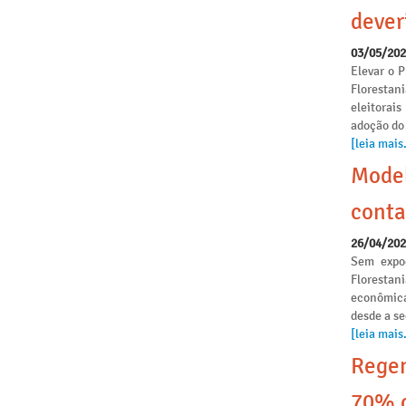
dever
03/05/20
Elevar o P
Florestan
eleitorai
adoção do
[leia mais.
Model
conta
26/04/20
Sem expoe
Florestan
econômica
desde a s
[leia mais.
Regen
70% o