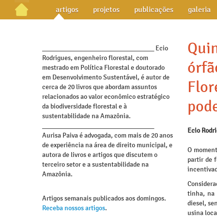
artigos
projetos
publicações
galeria
Quin
_________________________________ Ecio
Rodrigues, engenheiro florestal, com
órfã
mestrado em Política Florestal e doutorado
em Desenvolvimento Sustentável, é autor de
Flor
cerca de 20 livros que abordam assuntos
relacionados ao valor econômico estratégico
pod
da biodiversidade florestal e à
sustentabilidade na Amazônia.
_________________________________
Ecio Rodr
Aurisa Paiva é advogada, com mais de 20 anos
de experiência na área de direito municipal, e
O momento
autora de livros e artigos que discutem o
partir de 
terceiro setor e a sustentabilidade na
incentiva
Amazônia.
Considera
tinha, na
Artigos semanais publicados aos domingos.
diesel, s
Receba nossos artigos
.
usina loca