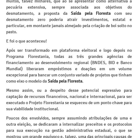
muitos, talvez milhares, que ao se apresentar como alternativa à
pecuária extensiva, sempre associada aos objetivos do
desmatamento, a proposta da
Saída pela Floresta
com seu
desmatamento zero poderia atrair investimentos, estatal e
particular, em montante jamais almejado pela criação de boi solto no
pasto.
E foi o que aconteceu!
Após ser transformado em plataforma eleitoral e logo depois no
Programa Florestania, todas as três grandes agências de
financiamento ao desenvolvimento regional (BNDES, BID e Banco
Mundial) liberaram empréstimos e doações em um volume
excepcional para bancar um conjunto variado de projetos que tinham
como eixo o modelo da
Saída pela Floresta
.
Mesmo assim, ou a despeito desse potencial expressivo para
captação de recursos financeiros, nacional e internacional, para ser
executado o Projeto Florestania se esqueceu de um ponto chave para
sua viabilidade institucional.
Poucos dos envolvidos, sempre assumindo atribulações de uma e
outra eleição, se dedicaram a internalizar preceitos e os protocolos
para sua execução na gestão administrativa estadual, o que se
mostrou um grande equívoco e, talvez, uma das principais causas de