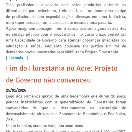
Todo profissional envolvido com setor produtivo entende as
dificuldades para selecionar, treinar e fazer funcionar uma equipe
de profissionais com especializações diversas em uma indústria,
num supermercado, numa escola e até mesmo numa padaria.
Agora imaginem conseguir reunir vários peritos, alguns estreantes
no serviço público com o propósito de, no curto prazo, consolidar
uma Capacidade de Governo para atender cobranças imediatas por
educação e saúde, enquanto colocava em pratica um rol de
demandas novas, inventadas para viabilizar o Projeto Florestania.
[leia mais...]
Fim do Florestania no Acre: Projeto
de Governo não convenceu
25/01/2026
Logo nos primeiros quatro de uma hegemonia que durou 20 anos,
poucos insatisfeitos com a generalização do Florestania foram
convencidos de que o detalhamento da estratégia de
desenvolvimento viria com o Zoneamento Econômico e Ecológico,
ZEE.
O que também, como se verá, não aconteceu.
Muito pelo contrário. De fato, com a aprovação da Lei 1.904 em 2007,