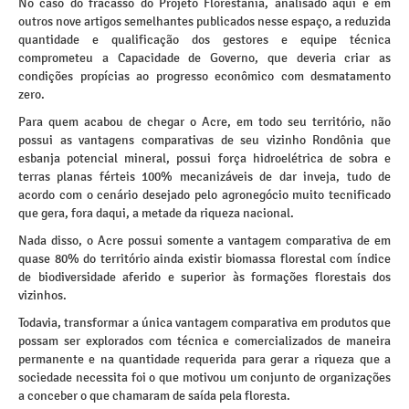
No caso do fracasso do Projeto Florestania, analisado aqui e em
outros nove artigos semelhantes publicados nesse espaço, a reduzida
quantidade e qualificação dos gestores e equipe técnica
comprometeu a Capacidade de Governo, que deveria criar as
condições propícias ao progresso econômico com desmatamento
zero.
Para quem acabou de chegar o Acre, em todo seu território, não
possui as vantagens comparativas de seu vizinho Rondônia que
esbanja potencial mineral, possui força hidroelétrica de sobra e
terras planas férteis 100% mecanizáveis de dar inveja, tudo de
acordo com o cenário desejado pelo agronegócio muito tecnificado
que gera, fora daqui, a metade da riqueza nacional.
Nada disso, o Acre possui somente a vantagem comparativa de em
quase 80% do território ainda existir biomassa florestal com índice
de biodiversidade aferido e superior às formações florestais dos
vizinhos.
Todavia, transformar a única vantagem comparativa em produtos que
possam ser explorados com técnica e comercializados de maneira
permanente e na quantidade requerida para gerar a riqueza que a
sociedade necessita foi o que motivou um conjunto de organizações
a conceber o que chamaram de saída pela floresta.