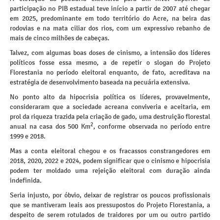
participação no PIB estadual teve início a partir de 2007 até chegar
em 2025, predominante em todo território do Acre, na beira das
rodovias e na mata ciliar dos rios, com um expressivo rebanho de
mais de cinco milhões de cabeças.
Talvez, com algumas boas doses de cinismo, a intensão dos líderes
políticos fosse essa mesmo, a de repetir o slogan do Projeto
Florestania no período eleitoral enquanto, de fato, acreditava na
estratégia de desenvolvimento baseada na pecuária extensiva.
No ponto alto da hipocrisia política os líderes, provavelmente,
consideraram que a sociedade acreana conviveria e aceitaria, em
prol da riqueza trazida pela criação de gado, uma destruição florestal
2
anual na casa dos 500 Km
, conforme observada no período entre
1999 e 2018.
Mas a conta eleitoral chegou e os fracassos constrangedores em
2018, 2020, 2022 e 2024, podem significar que o cinismo e hipocrisia
podem ter moldado uma rejeição eleitoral com duração ainda
indefinida.
Seria injusto, por óbvio, deixar de registrar os poucos profissionais
que se mantiveram leais aos pressupostos do Projeto Florestania, a
despeito de serem rotulados de traidores por um ou outro partido