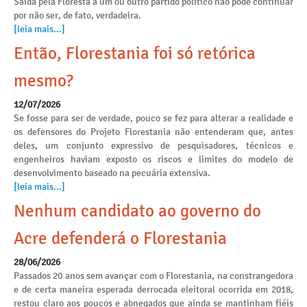
Saída pela Floresta a um ou outro partido político não pode continuar
por não ser, de fato, verdadeira.
[leia mais...]
Então, Florestania foi só retórica
mesmo?
12/07/2026
Se fosse para ser de verdade, pouco se fez para alterar a realidade e
os defensores do Projeto Florestania não entenderam que, antes
deles, um conjunto expressivo de pesquisadores, técnicos e
engenheiros haviam exposto os riscos e limites do modelo de
desenvolvimento baseado na pecuária extensiva.
[leia mais...]
Nenhum candidato ao governo do
Acre defenderá o Florestania
28/06/2026
Passados 20 anos sem avançar com o Florestania, na constrangedora
e de certa maneira esperada derrocada eleitoral ocorrida em 2018,
restou claro aos poucos e abnegados que ainda se mantinham fiéis