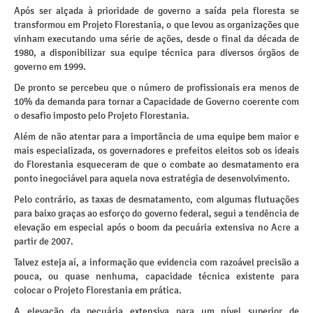
Após ser alçada à prioridade de governo a saída pela floresta se
transformou em Projeto Florestania, o que levou as organizações que
vinham executando uma série de ações, desde o final da década de
1980, a disponibilizar sua equipe técnica para diversos órgãos de
governo em 1999.
De pronto se percebeu que o número de profissionais era menos de
10% da demanda para tornar a Capacidade de Governo coerente com
o desafio imposto pelo Projeto Florestania.
Além de não atentar para a importância de uma equipe bem maior e
mais especializada, os governadores e prefeitos eleitos sob os ideais
do Florestania esqueceram de que o combate ao desmatamento era
ponto inegociável para aquela nova estratégia de desenvolvimento.
Pelo contrário, as taxas de desmatamento, com algumas flutuações
para baixo graças ao esforço do governo federal, segui a tendência de
elevação em especial após o boom da pecuária extensiva no Acre a
partir de 2007.
Talvez esteja aí, a informação que evidencia com razoável precisão a
pouca, ou quase nenhuma, capacidade técnica existente para
colocar o Projeto Florestania em prática.
A elevação da pecuária extensiva para um nível superior de