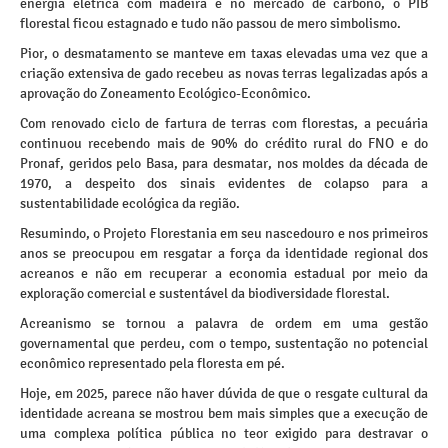
energia elétrica com madeira e no mercado de carbono, o PIB
florestal ficou estagnado e tudo não passou de mero simbolismo.
Pior, o desmatamento se manteve em taxas elevadas uma vez que a
criação extensiva de gado recebeu as novas terras legalizadas após a
aprovação do Zoneamento Ecológico-Econômico.
Com renovado ciclo de fartura de terras com florestas, a pecuária
continuou recebendo mais de 90% do crédito rural do FNO e do
Pronaf, geridos pelo Basa, para desmatar, nos moldes da década de
1970, a despeito dos sinais evidentes de colapso para a
sustentabilidade ecológica da região.
Resumindo, o Projeto Florestania em seu nascedouro e nos primeiros
anos se preocupou em resgatar a força da identidade regional dos
acreanos e não em recuperar a economia estadual por meio da
exploração comercial e sustentável da biodiversidade florestal.
Acreanismo se tornou a palavra de ordem em uma gestão
governamental que perdeu, com o tempo, sustentação no potencial
econômico representado pela floresta em pé.
Hoje, em 2025, parece não haver dúvida de que o resgate cultural da
identidade acreana se mostrou bem mais simples que a execução de
uma complexa política pública no teor exigido para destravar o