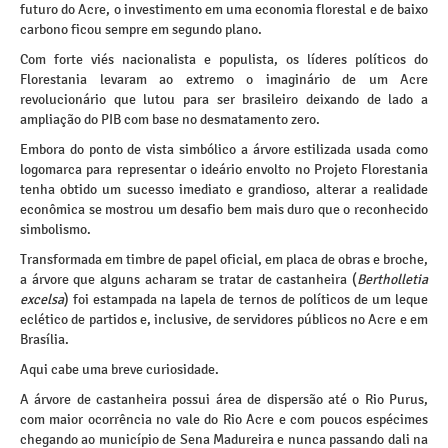
futuro do Acre, o investimento em uma economia florestal e de baixo
carbono ficou sempre em segundo plano.
Com forte viés nacionalista e populista, os líderes políticos do
Florestania levaram ao extremo o imaginário de um Acre
revolucionário que lutou para ser brasileiro deixando de lado a
ampliação do PIB com base no desmatamento zero.
Embora do ponto de vista simbólico a árvore estilizada usada como
logomarca para representar o ideário envolto no Projeto Florestania
tenha obtido um sucesso imediato e grandioso, alterar a realidade
econômica se mostrou um desafio bem mais duro que o reconhecido
simbolismo.
Transformada em timbre de papel oficial, em placa de obras e broche,
a árvore que alguns acharam se tratar de castanheira (
Bertholletia
excelsa
) foi estampada na lapela de ternos de políticos de um leque
eclético de partidos e, inclusive, de servidores públicos no Acre e em
Brasília.
Aqui cabe uma breve curiosidade.
A árvore de castanheira possui área de dispersão até o Rio Purus,
com maior ocorrência no vale do Rio Acre e com poucos espécimes
chegando ao município de Sena Madureira e nunca passando dali na