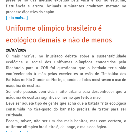
presente no gás metano expelido pela vaca e boi no estrume,
flatulência e arroto. Animais ruminantes produzem metano no
processo digestivo do capim.
[leia mais...]
Uniforme olímpico brasileiro é
ecológico demais e não de menos
28/07/2024
O mais incrível no inusitado debate sobre a sustentabilidade
ecológica e social dos uniformes olímpicos concebidos pela
Riachuelo para o COB foi questionar que o bordado teria sido
confeccionado à mão pelas excelentes artesãs de Timbaúba dos
Batistas no Rio Grande do Norte, quando as fotos mostravam o uso de
máquina de costura.
Somente pessoas com vida muito urbana para desconhecer que a
máquina de costura significa o mesmo que feito à mão.
Deve ser aquele tipo de gente que acha que a batata frita ecológica
consumida no tira-gosto do bar não precisa de trator para ser
cultivada.
Podem, talvez, não ser um dos mais bonitos, mas com certeza, o
uniforme olímpico brasileiro é, de longe, o mais ecológico.