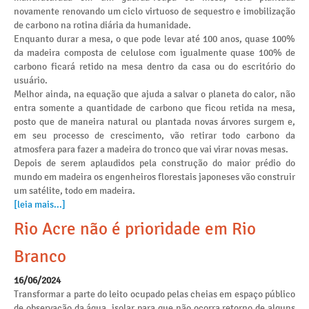
novamente renovando um ciclo virtuoso de sequestro e imobilização
de carbono na rotina diária da humanidade.
Enquanto durar a mesa, o que pode levar até 100 anos, quase 100%
da madeira composta de celulose com igualmente quase 100% de
carbono ficará retido na mesa dentro da casa ou do escritório do
usuário.
Melhor ainda, na equação que ajuda a salvar o planeta do calor, não
entra somente a quantidade de carbono que ficou retida na mesa,
posto que de maneira natural ou plantada novas árvores surgem e,
em seu processo de crescimento, vão retirar todo carbono da
atmosfera para fazer a madeira do tronco que vai virar novas mesas.
Depois de serem aplaudidos pela construção do maior prédio do
mundo em madeira os engenheiros florestais japoneses vão construir
um satélite, todo em madeira.
[leia mais...]
Rio Acre não é prioridade em Rio
Branco
16/06/2024
Transformar a parte do leito ocupado pelas cheias em espaço público
de observação da água, isolar para que não ocorra retorno de alguns