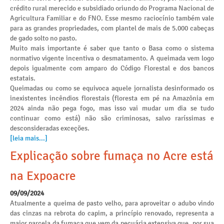
crédito rural merecido e subsidiado oriundo do Programa Nacional de
Agricultura Familiar e do FNO. Esse mesmo raciocínio também vale
para as grandes propriedades, com plantel de mais de 5.000 cabeças
de gado solto no pasto.
Muito mais importante é saber que tanto o Basa como o sistema
normativo vigente incentiva o desmatamento. A queimada vem logo
depois igualmente com amparo do Código Florestal e dos bancos
estatais.
Queimadas ou como se equivoca aquele jornalista desinformado os
inexistentes incêndios florestais (floresta em pé na Amazônia em
2024 ainda não pega fogo, mas isso vai mudar um dia se tudo
continuar como está) não são criminosas, salvo raríssimas e
desconsideradas exceções.
[leia mais...]
Explicação sobre fumaça no Acre está
na Expoacre
09/09/2024
Atualmente a queima de pasto velho, para aproveitar o adubo vindo
das cinzas na rebrota do capim, a princípio renovado, representa a
maior parcela da fumaça que vem da pecuária extensiva que, por sua