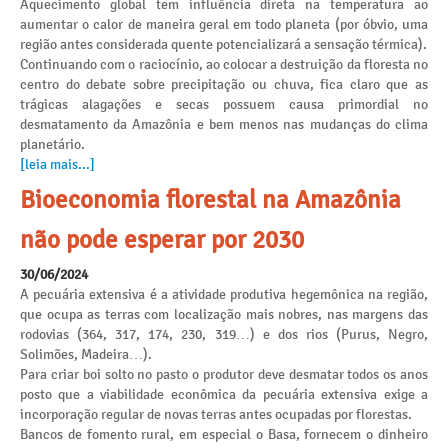
Aquecimento global tem influência direta na temperatura ao
aumentar o calor de maneira geral em todo planeta (por óbvio, uma
região antes considerada quente potencializará a sensação térmica).
Continuando com o raciocínio, ao colocar a destruição da floresta no
centro do debate sobre precipitação ou chuva, fica claro que as
trágicas alagações e secas possuem causa primordial no
desmatamento da Amazônia e bem menos nas mudanças do clima
planetário.
[leia mais...]
Bioeconomia florestal na Amazônia
não pode esperar por 2030
30/06/2024
A pecuária extensiva é a atividade produtiva hegemônica na região,
que ocupa as terras com localização mais nobres, nas margens das
rodovias (364, 317, 174, 230, 319…) e dos rios (Purus, Negro,
Solimões, Madeira…).
Para criar boi solto no pasto o produtor deve desmatar todos os anos
posto que a viabilidade econômica da pecuária extensiva exige a
incorporação regular de novas terras antes ocupadas por florestas.
Bancos de fomento rural, em especial o Basa, fornecem o dinheiro